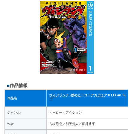
作品情報
ヴィジランテ ‐僕のヒーローアカデミア ILLEGALS-
作品名
ジャンル
ヒーロー・アクション
作者
古橋秀之／別天荒人／堀越耕平