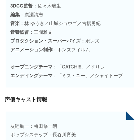
3DCG監督
：佐々木瑞生
編集
：廣瀬清志
音楽
：林 ゆうき／山城ショウゴ／古橋勇紀
音響監督
：三間雅文
プロダクション・スーパーバイズ
：ボンズ
アニメーション制作
：ボンズフィルム
オープニングテーマ
：「CATCH!!!」／すりぃ
エンディングテーマ
：「ミス・ユー」／シャイトープ
声優キャスト情報
灰廻航一：梅田修一朗
ポップ☆ステップ：長谷川育美