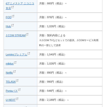
dアニメストア ニコニコ
月額：660円（税込）～
支店
FOD
月額：976円（税込）～
Hulu
月額：1,026円（税込）
J:COM STREAM
月額：契約内容による
※J:COM TVなどセットでの提供。J:COMサービス利用
料の一部として請求
Leminoプレミアム
月額：1,540円（税込）
milplus
月額：1,026円（税込）
Netflix
月額：890円（税込）～
TELASA
月額：990円（税込）
Pontaパス
月額：548円（税込）～
U-NEXT
月額：2,189円（税込）～