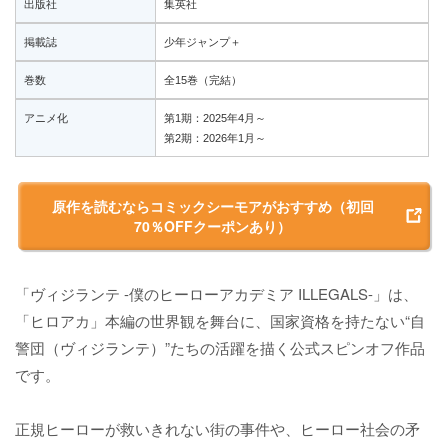
出版社
集英社
掲載誌
少年ジャンプ＋
巻数
全15巻（完結）
アニメ化
第1期：2025年4月～
第2期：2026年1月～
原作を読むならコミックシーモアがおすすめ（初回
70％OFFクーポンあり）
「ヴィジランテ -僕のヒーローアカデミア ILLEGALS-」は、
「ヒロアカ」本編の世界観を舞台に、国家資格を持たない“自
警団（ヴィジランテ）”たちの活躍を描く公式スピンオフ作品
です。
正規ヒーローが救いきれない街の事件や、ヒーロー社会の矛