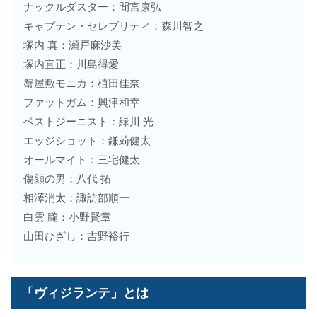
ナックルダスター：間宮康弘
キャプテン・セレブリティ：森川智之
塚内 真：瀬戸麻沙美
塚内直正：川島得愛
蟹屋敷モニカ：植田佳奈
ファットガム：興津和幸
ベストジーニスト：緑川 光
エッジショット：鎌苅健太
オールマイト：三宅健太
傷顔の男：八代 拓
相澤消太：諏訪部順一
白雲 朧：小野賢章
山田ひざし：吉野裕行
「ヴィジランテ」とは