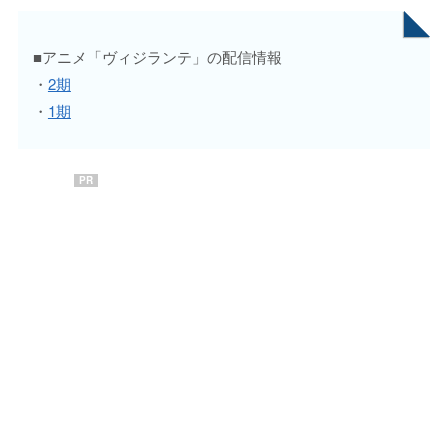
■アニメ「ヴィジランテ」の配信情報
・
2期
・
1期
PR