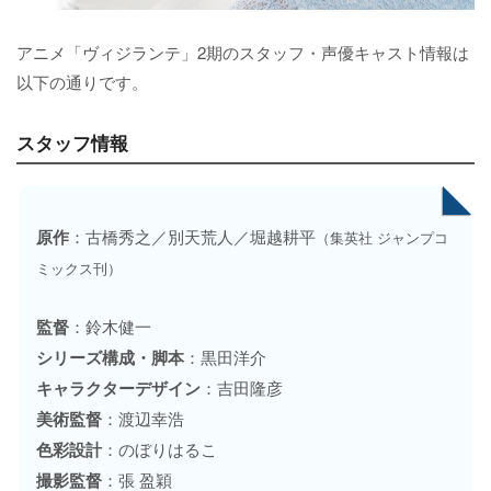
アニメ「ヴィジランテ」2期のスタッフ・声優キャスト情報は
以下の通りです。
スタッフ情報
原作
：古橋秀之／別天荒人／堀越耕平
（集英社 ジャンプコ
ミックス刊）
監督
：鈴木健一
シリーズ構成・脚本
：黒田洋介
キャラクターデザイン
：吉田隆彦
美術監督
：渡辺幸浩
色彩設計
：のぼりはるこ
撮影監督
：張 盈穎