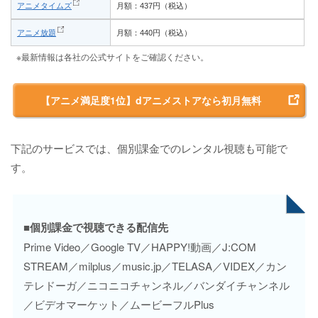
アニメタイムズ
月額：437円（税込）
アニメ放題
月額：440円（税込）
※最新情報は各社の公式サイトをご確認ください。
【アニメ満足度1位】dアニメストアなら初月無料
下記のサービスでは、個別課金でのレンタル視聴も可能で
す。
■個別課金で視聴できる配信先
Prime Video／Google TV／HAPPY!動画／J:COM
STREAM／milplus／music.jp／TELASA／VIDEX／カン
テレドーガ／ニコニコチャンネル／バンダイチャンネル
／ビデオマーケット／ムービーフルPlus