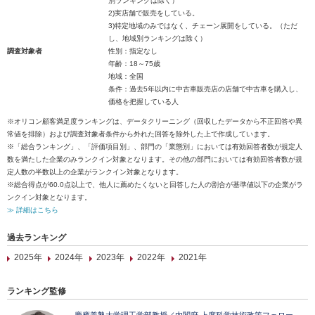
別ランキングは除く）
2)実店舗で販売をしている。
3)特定地域のみではなく、チェーン展開をしている。（ただ
し、地域別ランキングは除く）
調査対象者
性別：指定なし
年齢：18～75歳
地域：全国
条件：過去5年以内に中古車販売店の店舗で中古車を購入し、
価格を把握している人
※オリコン顧客満足度ランキングは、データクリーニング（回収したデータから不正回答や異
常値を排除）および調査対象者条件から外れた回答を除外した上で作成しています。
※「総合ランキング」、「評価項目別」、部門の「業態別」においては有効回答者数が規定人
数を満たした企業のみランクイン対象となります。その他の部門においては有効回答者数が規
定人数の半数以上の企業がランクイン対象となります。
※総合得点が60.0点以上で、他人に薦めたくないと回答した人の割合が基準値以下の企業がラ
ンクイン対象となります。
≫ 詳細はこちら
過去ランキング
2025年
2024年
2023年
2022年
2021年
ランキング監修