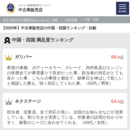
オリコン顧客満足度ランキング
中古車販売店
おすすめの中古車販売店ランキング・比較
2025年版
中国・四国
【2025年】中古車販売店の中国・四国ランキング・比較
中国・四国 満足度ランキング
ガリバー
66
.9
点
希望の車種、ボディーカラー、グレード、内外装及びエンジン
の状態全てが希望通りで良好だった事。担当者の対応がとても
良かった事、こちらの事情と都合で、納車日を伸ばして欲しい
と相談した際も、快く対応してくれた事。（50代／男性）
ネクステージ
64
.8
点
担当者、従業員、全て対応が良い。次回のお知らせなどが充実
している。割り引きが充実している。作業者の説明が分かりや
すく、顧客のニーズに合わせてくれる。（50代／女性）