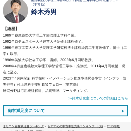
慶應義塾大学理工学部教授／内閣府 上席科学技術政策フェロー
（非常勤）
鈴木秀男
【経歴】
1989年慶應義塾大学理工学部管理工学科卒業。
1992年ロチェスター大学経営大学院修士課程修了。
1996年東京工業大学大学院理工学研究科博士課程経営工学専攻修了。博士（工
学）取得。
1996年筑波大学社会工学系・講師。2002年6月同助教授。
2008年4月慶應義塾大学理工学部管理工学科・准教授。2011年4月同教授、現
在に至る。
2023年4月内閣府 科学技術・イノベーション推進事務局参事官（インフラ・防
災担当）付上席科学技術政策フェロー（非常勤）
研究分野は応用統計解析、品質管理、マーケティング。
≫鈴木研究室についての詳細はこちら
顧客満足度について
オリコン顧客満足度ランキング
おすすめの中古車販売店ランキング・比較
2025年版