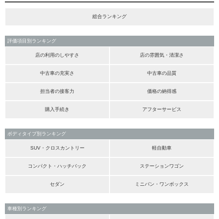
総合ランキング
評価項目別ランキング
店の利用のしやすさ
店の雰囲気・清潔さ
中古車の充実さ
中古車の品質
担当者の接客力
価格の納得感
購入手続き
アフターサービス
ボディタイプ別ランキング
SUV・クロスカントリー
軽自動車
コンパクト・ハッチバック
ステーションワゴン
セダン
ミニバン・ワンボックス
車種別ランキング