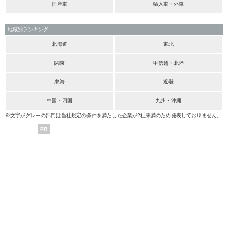
国産車
輸入車・外車
地域別ランキング
北海道
東北
関東
甲信越・北陸
東海
近畿
中国・四国
九州・沖縄
※文字がグレーの部門は当社規定の条件を満たした企業が2社未満のため発表しておりません。
PR