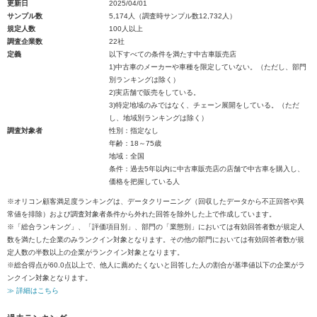
更新日
2025/04/01
サンプル数
5,174人（調査時サンプル数12,732人）
規定人数
100人以上
調査企業数
22社
定義
以下すべての条件を満たす中古車販売店
1)中古車のメーカーや車種を限定していない。（ただし、部門
別ランキングは除く）
2)実店舗で販売をしている。
3)特定地域のみではなく、チェーン展開をしている。（ただ
し、地域別ランキングは除く）
調査対象者
性別：指定なし
年齢：18～75歳
地域：全国
条件：過去5年以内に中古車販売店の店舗で中古車を購入し、
価格を把握している人
※オリコン顧客満足度ランキングは、データクリーニング（回収したデータから不正回答や異
常値を排除）および調査対象者条件から外れた回答を除外した上で作成しています。
※「総合ランキング」、「評価項目別」、部門の「業態別」においては有効回答者数が規定人
数を満たした企業のみランクイン対象となります。その他の部門においては有効回答者数が規
定人数の半数以上の企業がランクイン対象となります。
※総合得点が60.0点以上で、他人に薦めたくないと回答した人の割合が基準値以下の企業がラ
ンクイン対象となります。
≫ 詳細はこちら