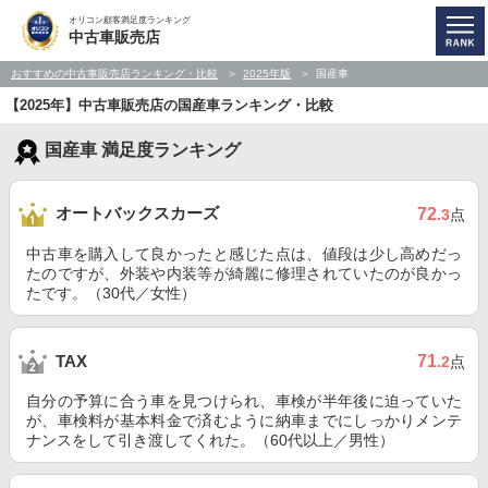
オリコン顧客満足度ランキング
中古車販売店
おすすめの中古車販売店ランキング・比較
2025年版
国産車
【2025年】中古車販売店の国産車ランキング・比較
国産車 満足度ランキング
オートバックスカーズ
72
.3
点
中古車を購入して良かったと感じた点は、値段は少し高めだっ
たのですが、外装や内装等が綺麗に修理されていたのが良かっ
たです。（30代／女性）
71
TAX
.2
点
自分の予算に合う車を見つけられ、車検が半年後に迫っていた
が、車検料が基本料金で済むように納車までにしっかりメンテ
ナンスをして引き渡してくれた。（60代以上／男性）