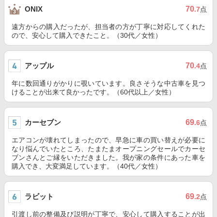
70
ONIX
.7
点
遠方からの購入だったが、担当者の方が丁寧に対応してくれた
ので、安心して購入できたこと。（30代／女性）
アップル
70
.4
点
年に数回通りがかりに覗いています。良さそうな中古車を見つ
けることが出来て良かったです。（60代以上／女性）
カーセブン
69
.6
点
エアコンが壊れてしまったので、早急に車の買い替えが必要に
なり悩んでいたところ、たまたまオープニングセールでカーセ
ブンさんとご縁をいただきました。我が家の条件にあった車を
購入でき、大変満足しています。（40代／女性）
ラビット
69
.2
点
引渡し前の整備及び説明が丁寧で、安心して購入することが出