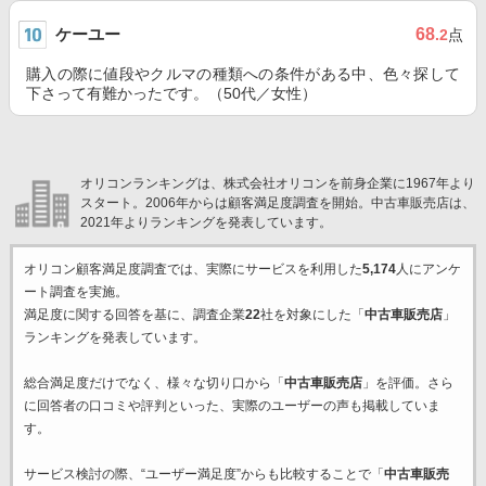
ケーユー
68
.2
点
購入の際に値段やクルマの種類への条件がある中、色々探して
下さって有難かったです。（50代／女性）
オリコンランキングは、株式会社オリコンを前身企業に1967年より
スタート。2006年からは顧客満足度調査を開始。中古車販売店は、
2021年よりランキングを発表しています。
オリコン顧客満足度調査では、実際にサービスを利用した
5,174
人にアンケ
ート調査を実施。
満足度に関する回答を基に、調査企業
22
社を対象にした「
中古車販売店
」
ランキングを発表しています。
総合満足度だけでなく、様々な切り口から「
中古車販売店
」を評価。さら
に回答者の口コミや評判といった、実際のユーザーの声も掲載していま
す。
サービス検討の際、“ユーザー満足度”からも比較することで「
中古車販売