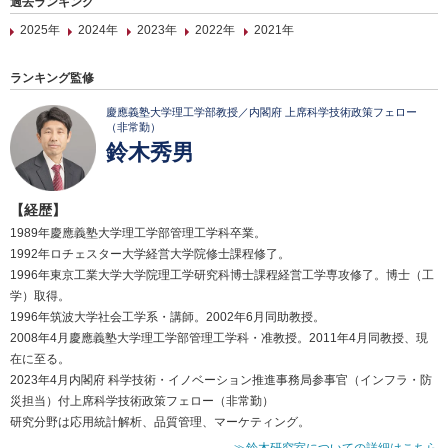
過去ランキング
2025年
2024年
2023年
2022年
2021年
ランキング監修
慶應義塾大学理工学部教授／内閣府 上席科学技術政策フェロー
（非常勤）
鈴木秀男
【経歴】
1989年慶應義塾大学理工学部管理工学科卒業。
1992年ロチェスター大学経営大学院修士課程修了。
1996年東京工業大学大学院理工学研究科博士課程経営工学専攻修了。博士（工
学）取得。
1996年筑波大学社会工学系・講師。2002年6月同助教授。
2008年4月慶應義塾大学理工学部管理工学科・准教授。2011年4月同教授、現
在に至る。
2023年4月内閣府 科学技術・イノベーション推進事務局参事官（インフラ・防
災担当）付上席科学技術政策フェロー（非常勤）
研究分野は応用統計解析、品質管理、マーケティング。
≫鈴木研究室についての詳細はこちら