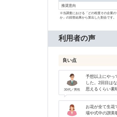
推奨意向
※当調査における「どの程度その企業の
か」の回答結果から算出した割合です。
利用者の声
良い点
予想以上にやっ
した。2回目は
思えるくらい素
30代／男性
お花が全て生花
場や式中の讃美