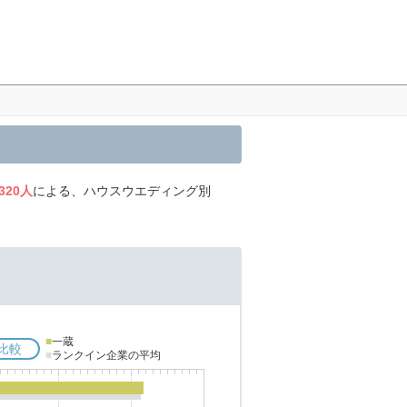
,320人
による、ハウスウエディング別
■
一蔵
比較
■
ランクイン企業の平均