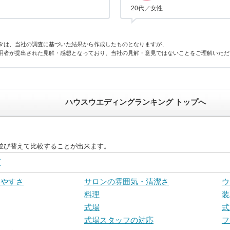
20代／女性
タは、当社の調査に基づいた結果から作成したものとなりますが、
用者が提出された見解・感想となっており、当社の見解・意見ではないことをご理解いただ
ハウスウエディングランキング トップへ
並び替えて比較することが出来ます。
グ
しやすさ
サロンの雰囲気・清潔さ
ウ
料理
装
式場
式
式場スタッフの対応
フ