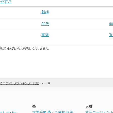
りやすさ
新婦
30代
4
東海
近
業が2社未満のため発表しておりません。
ウエディングランキング・比較
一蔵
塾
人材
ーサーバー
大学受験 塾・予備校 現役
就活エージェン