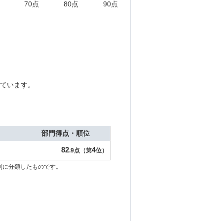
70点
80点
90点
ています。
部門得点・順位
82
4
.9点（第
位）
別に分類したものです。