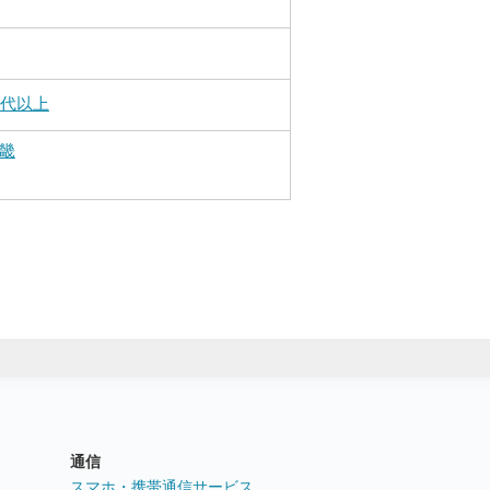
0代以上
畿
通信
ト
スマホ・携帯通信サービス