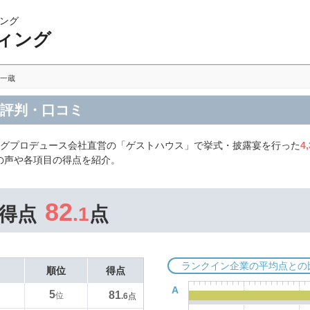
ング
ィング
一蔵
の評判・口コミ
ングプロデュース会社直営の「ゲストハウス」で挙式・披露宴を行った
4
の声や各項目の得点を紹介。
82
得点
.1
点
ランクイン企業の平均点との
順位
得点
A
5
81
位
.6
点