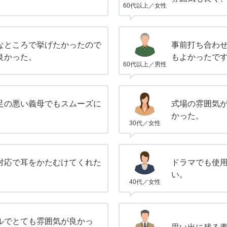
60代以上／女性
なところで挙げたかったので
事前打ち合わ
良かった。
もよかったで
60代以上／男性
足の悪い義母でもスムーズに
式場の雰囲気
かった。
30代／女性
対応で耳をかたむけてくれた
ドラマでも使
い。
40代／女性
ルでとても雰囲気が良かっ