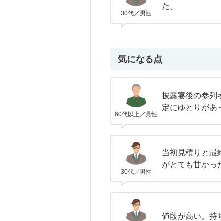
た。
30代／男性
気になる点
披露宴後の参列
定にゆとりがあ
60代以上／男性
当初見積りと最
がとても甘かっ
30代／男性
値段が高い。持