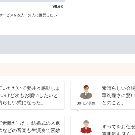
96
.0％
サービスを友人・知人に推奨したい
ていただいて妻共々感動しま
素晴らしい会
ないけど次もお願いしたいと
華絢爛さに驚
晴らしい式になった。
とのこと。
30代／男性
で素敵だった。結婚式の入退
すべてをお任
歌などの音楽も生演奏で素敵
雰囲気も良く