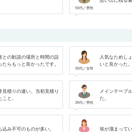
思い出に残る
50代／男性
者との歓談の場所と時間の設
人気なためし
ったらもっと良かったです。
いと良かった
30代／女性
終見積りの違い。当初見積り
メインテーブ
たこと。
た。
30代／男性
ち込み不可のものが多い。
埃が溜まって