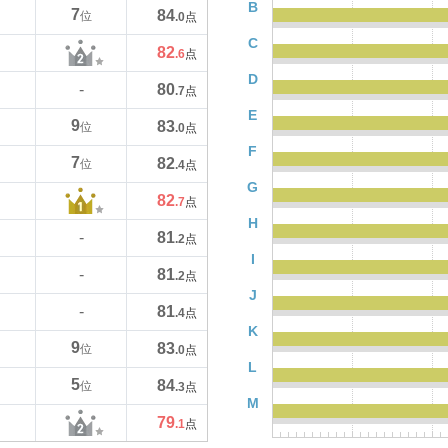
B
7
84
位
.0
点
C
82
.6
点
D
80
-
.7
点
E
9
83
位
.0
点
F
7
82
位
.4
点
G
82
.7
点
H
81
-
.2
点
I
81
-
.2
点
J
81
-
.4
点
K
9
83
位
.0
点
L
5
84
位
.3
点
M
79
.1
点