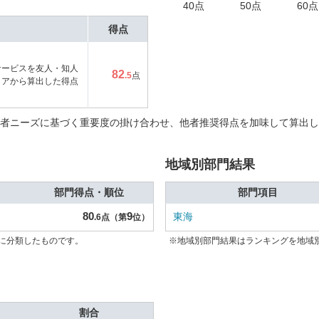
40点
50点
60点
得点
サービスを友人・知人
82
.5
点
コアから算出した得点
者ニーズに基づく重要度の掛け合わせ、他者推奨得点を加味して算出し
地域別部門結果
部門得点・順位
部門項目
80
9
東海
.6点（第
位）
に分類したものです。
※地域別部門結果はランキングを地域
割合