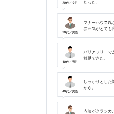
だった。
20代／女性
マナーハウス風
雰囲気がとても
30代／男性
バリアフリーで
移動できた。
40代／男性
しっかりとした
から。
40代／男性
内装がクラシカ