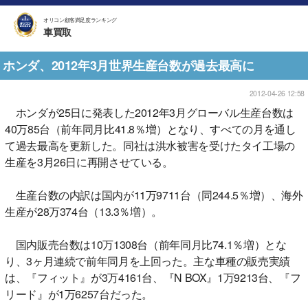
オリコン顧客満足度ランキング
車買取
ホンダ、2012年3月世界生産台数が過去最高に
2012-04-26 12:58
ホンダが25日に発表した2012年3月グローバル生産台数は
40万85台（前年同月比41.8％増）となり、すべての月を通し
て過去最高を更新した。同社は洪水被害を受けたタイ工場の
生産を3月26日に再開させている。
生産台数の内訳は国内が11万9711台（同244.5％増）、海外
生産が28万374台（13.3％増）。
国内販売台数は10万1308台（前年同月比74.1％増）とな
り、3ヶ月連続で前年同月を上回った。主な車種の販売実績
は、『フィット』が3万4161台、『N BOX』1万9213台、『フ
リード』が1万6257台だった。