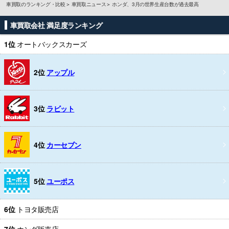
車買取のランキング・比較
車買取ニュース
ホンダ、3月の世界生産台数が過去最高
車買取会社 満足度ランキング
1位
オートバックスカーズ
2位
アップル
3位
ラビット
4位
カーセブン
5位
ユーポス
6位
トヨタ販売店
7位
ホンダ販売店