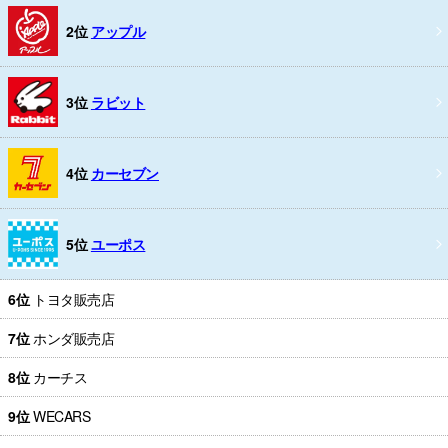
2位
アップル
3位
ラビット
4位
カーセブン
5位
ユーポス
6位
トヨタ販売店
7位
ホンダ販売店
8位
カーチス
9位
WECARS