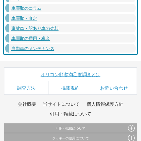
車買取のコラム
車買取・査定
事故車・訳あり車の売却
車買取の費用・税金
自動車のメンテナンス
オリコン顧客満足度調査とは
調査方法
掲載規約
お問い合わせ
会社概要
当サイトについて
個人情報保護方針
引用・転載について
引用・転載について
クッキーの使用について
当サイトで公開されている情報（文字、写真、イラスト、画像データ等）及びこれらの配