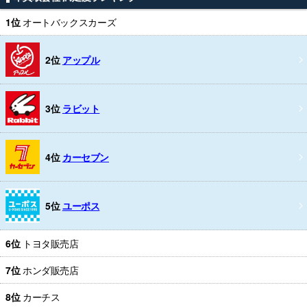
1位
オートバックスカーズ
2位
アップル
3位
ラビット
4位
カーセブン
5位
ユーポス
6位
トヨタ販売店
7位
ホンダ販売店
8位
カーチス