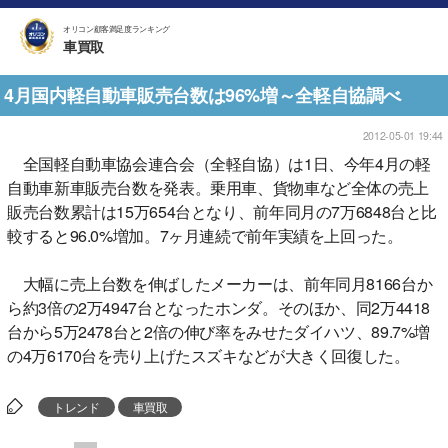
オリコン顧客満足度ランキング
車買取
4月国内軽自動車販売台数は96%増～全軽自協調べ
2012-05-01 19:44
全国軽自動車協会連合会（全軽自協）は1日、今年4月の軽
自動車新車販売台数を発表。乗用車、貨物車など全体の売上
販売台数累計は15万654台となり、前年同月の7万6848台と比
較すると96.0%増加。7ヶ月連続で前年実績を上回った。
大幅に売上台数を伸ばしたメーカーは、前年同月8166台か
ら約3倍の2万4947台となったホンダ。そのほか、同2万4418
台から5万2478台と2倍の伸び率をみせたダイハツ、89.7%増
の4万6170台を売り上げたスズキなどが大きく回復した。
トレンド
車買取