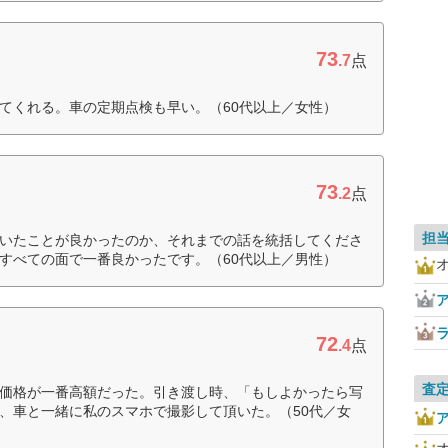
73
.7
点
てくれる。車の定期点検も早い。（60代以上／女性）
73
.2
点
担
いたことが良かったのか、それまでの話を統括してくださ
すべての面で一番良かったです。（60代以上／男性）
72
.4
点
査
価格が一番高額だった。引き渡し時、「もしよかったら写
、車と一緒に私のスマホで撮影して頂いた。（50代／女