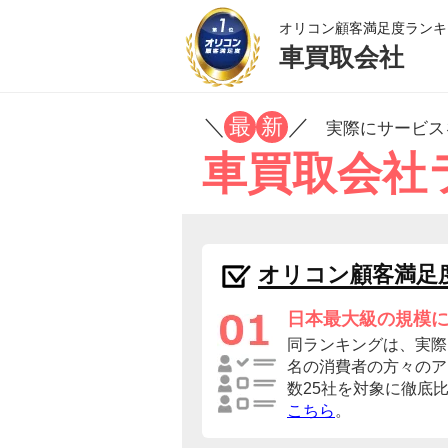
オリコン顧客満足度ランキ
車買取会社
／
最
新
／
実際にサービス
車買取会社
オリコン顧客満足
日本最大級の規模
同ランキングは、実際に
名の消費者の方々のア
数25社を対象に徹底
こちら
。