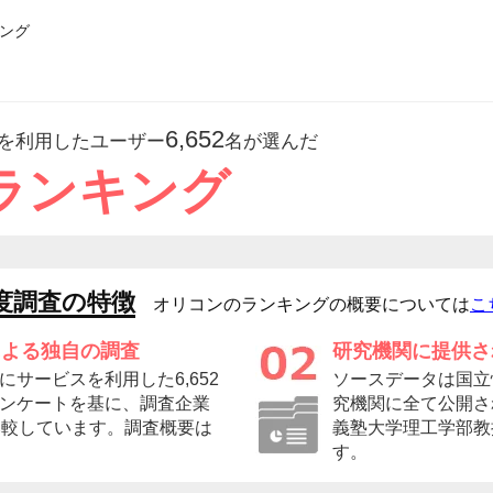
ング
6,652
を利用したユーザー
名が選んだ
ランキング
度調査の特徴
オリコンのランキングの概要については
こ
による独自の調査
研究機関に提供さ
サービスを利用した6,652
ソースデータは国立
ンケートを基に、調査企業
究機関に全て公開さ
比較しています。調査概要は
義塾大学理工学部教
す。