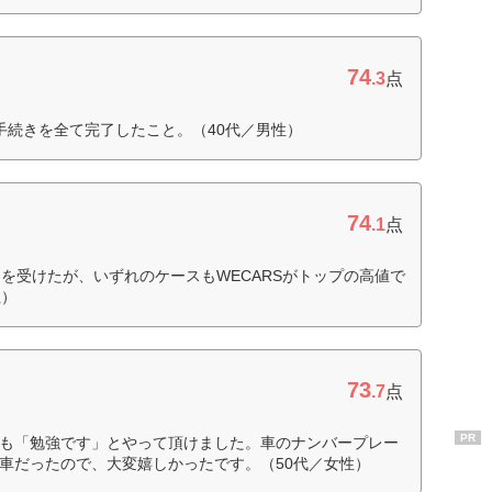
74
.3
点
手続きを全て完了したこと。（40代／男性）
74
.1
点
を受けたが、いずれのケースもWECARSがトップの高値で
性）
73
.7
点
PR
も「勉強です」とやって頂けました。車のナンバープレー
車だったので、大変嬉しかったです。（50代／女性）