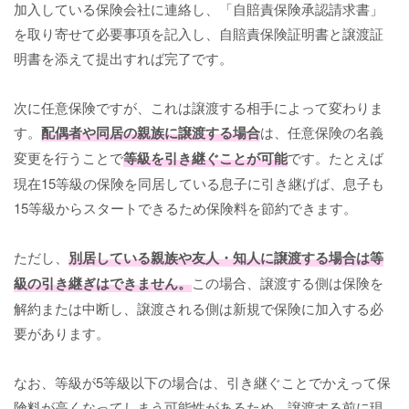
加入している保険会社に連絡し、「自賠責保険承認請求書」
を取り寄せて必要事項を記入し、自賠責保険証明書と譲渡証
明書を添えて提出すれば完了です。
次に任意保険ですが、これは譲渡する相手によって変わりま
す。
配偶者や同居の親族に譲渡する場合
は、任意保険の名義
変更を行うことで
等級を引き継ぐことが可能
です。たとえば
現在15等級の保険を同居している息子に引き継げば、息子も
15等級からスタートできるため保険料を節約できます。
ただし、
別居している親族や友人・知人に譲渡する場合は等
級の引き継ぎはできません。
この場合、譲渡する側は保険を
解約または中断し、譲渡される側は新規で保険に加入する必
要があります。
なお、等級が5等級以下の場合は、引き継ぐことでかえって保
険料が高くなってしまう可能性があるため、譲渡する前に現