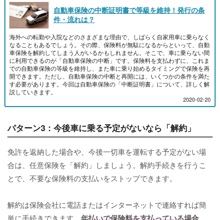
自動車保険の中断証明書で等級を維持！発行の条
件・流れは？
海外への転勤や入院などのさまざまな理由で、しばらく自家用車に乗らなく
なることもあるでしょう。その際、保険料が無駄になるからといって、自動
車保険を解約してしまう人がいるかもしれません。そこで、車に乗らない間
に利用できるのが「自動車保険の中断」です。保険料を支払わずに、これま
での自動車保険の等級を維持し、また車に乗り始めるタイミングで保険を再
開できます。ただし、自動車保険の中断と再開には、いくつかの条件を満た
す必要があります。今回は自動車保険の「中断証明書」について、詳しく解
説していきます。
2020-02-20
パターン3：今後車に乗る予定がないなら「解約」
免許を返納した場合や、今後一切車を運転する予定がない場
合は、任意保険を「解約」しましょう。解約手続きを行うこ
とで、不要な保険料の支払いをストップできます。
解約は保険会社に電話またはインターネットで連絡すれば簡
単に手続きできます。
年払いで保険料を支払っている場合