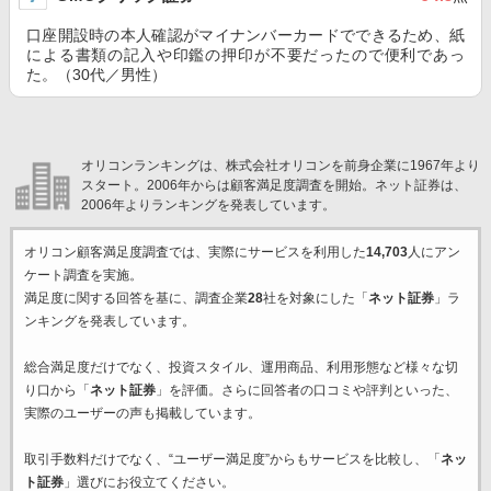
口座開設時の本人確認がマイナンバーカードでできるため、紙
による書類の記入や印鑑の押印が不要だったので便利であっ
た。（30代／男性）
オリコンランキングは、株式会社オリコンを前身企業に1967年より
スタート。2006年からは顧客満足度調査を開始。ネット証券は、
2006年よりランキングを発表しています。
オリコン顧客満足度調査では、実際にサービスを利用した
14,703
人にアン
ケート調査を実施。
満足度に関する回答を基に、調査企業
28
社を対象にした「
ネット証券
」ラ
ンキングを発表しています。
総合満足度だけでなく、投資スタイル、運用商品、利用形態など様々な切
り口から「
ネット証券
」を評価。さらに回答者の口コミや評判といった、
実際のユーザーの声も掲載しています。
取引手数料だけでなく、“ユーザー満足度”からもサービスを比較し、「
ネッ
ト証券
」選びにお役立てください。