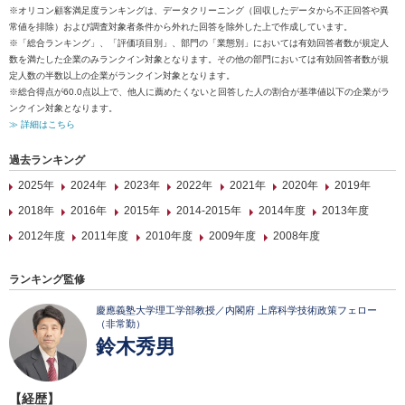
※オリコン顧客満足度ランキングは、データクリーニング（回収したデータから不正回答や異
常値を排除）および調査対象者条件から外れた回答を除外した上で作成しています。
※「総合ランキング」、「評価項目別」、部門の「業態別」においては有効回答者数が規定人
数を満たした企業のみランクイン対象となります。その他の部門においては有効回答者数が規
定人数の半数以上の企業がランクイン対象となります。
※総合得点が60.0点以上で、他人に薦めたくないと回答した人の割合が基準値以下の企業がラ
ンクイン対象となります。
≫ 詳細はこちら
過去ランキング
2025年
2024年
2023年
2022年
2021年
2020年
2019年
2018年
2016年
2015年
2014-2015年
2014年度
2013年度
2012年度
2011年度
2010年度
2009年度
2008年度
ランキング監修
慶應義塾大学理工学部教授／内閣府 上席科学技術政策フェロー
（非常勤）
鈴木秀男
【経歴】