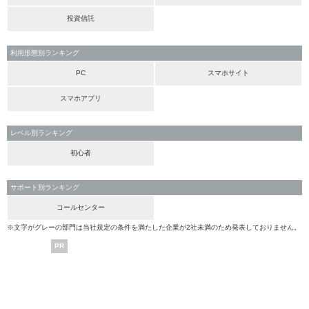
投資信託
利用形態別ランキング
PC
スマホサイト
スマホアプリ
レベル別ランキング
初心者
サポート別ランキング
コールセンター
※文字がグレーの部門は当社規定の条件を満たした企業が2社未満のため発表しておりません。
PR