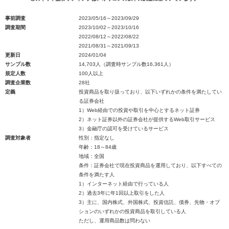
事前調査
2023/05/16～2023/09/29
調査期間
2023/10/02～2023/10/16
2022/08/12～2022/08/22
2021/08/31～2021/09/13
更新日
2024/01/04
サンプル数
14,703人（調査時サンプル数16,361人）
規定人数
100人以上
調査企業数
28社
定義
投資商品を取り扱っており、以下いずれかの条件を満たしてい
る証券会社
1）Web経由での投資や取引を中心とするネット証券
2）ネット証券以外の証券会社が提供するWeb取引サービス
3）金融庁の認可を受けているサービス
調査対象者
性別：指定なし
年齢：18～84歳
地域：全国
条件：証券会社で現在投資商品を運用しており、以下すべての
条件を満たす人
1）インターネット経由で行っている人
2）過去3年に年1回以上取引をした人
3）主に、国内株式、外国株式、投資信託、債券、先物・オプ
ションのいずれかの投資商品を取引している人
ただし、運用商品数は問わない