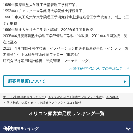
1989年慶應義塾大学理工学部管理工学科卒業。
1992年ロチェスター大学経営大学院修士課程修了。
1996年東京工業大学大学院理工学研究科博士課程経営工学専攻修了。博士（工
学）取得。
1996年筑波大学社会工学系・講師。2002年6月同助教授。
2008年4月慶應義塾大学理工学部管理工学科・准教授。2011年4月同教授、現
在に至る。
2023年4月内閣府 科学技術・イノベーション推進事務局参事官（インフラ・防
災担当）付上席科学技術政策フェロー（非常勤）
研究分野は応用統計解析、品質管理、マーケティング。
≫鈴木研究室についての詳細はこちら
顧客満足度について
オリコン顧客満足度ランキング
おすすめのネット証券ランキング・比較
2024年版
国内株式で比較するネット証券ランキング・口コミ情報
オリコン顧客満足度
ランキング一覧
保険
関連ランキング