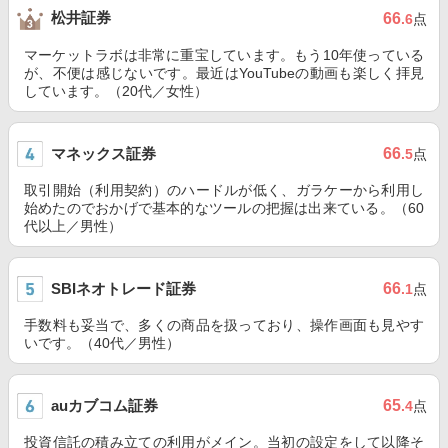
松井証券
66
.6
点
マーケットラボは非常に重宝しています。もう10年使っている
が、不便は感じないです。最近はYouTubeの動画も楽しく拝見
しています。（20代／女性）
マネックス証券
66
.5
点
取引開始（利用契約）のハードルが低く、ガラケーから利用し
始めたのでおかげで基本的なツールの把握は出来ている。（60
代以上／男性）
SBIネオトレード証券
66
.1
点
手数料も妥当で、多くの商品を扱っており、操作画面も見やす
いです。（40代／男性）
auカブコム証券
65
.4
点
投資信託の積み立ての利用がメイン。当初の設定をして以降そ