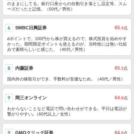
のままにしてる。銀行口座からの自動引き落とし設定等、スム
ーズだったと記憶。（50代／男性）
SMBC日興証券
65
.4
点
dポイントで、100円から株が買えるので、株式投資を始めやす
かった。期間限定ポイントも使えるのが、当時他には無い仕組
みで素晴らしいと感じた。（40代／男性）
内藤証券
65
.3
点
国内外の株取引ができ、手数料が安価なため。（40代／男性）
岡三オンライン
64
.8
点
わからないことなど電話で問い合わせができる。平日は電話が
繋がりやすい｡（60代以上／女性）
GMOクリック証券
64
.8
点