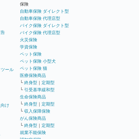
ト
保険
自動車保険 ダイレクト型
自動車保険 代理店型
バイク保険 ダイレクト型
広告
バイク保険 代理店型
火災保険
学資保険
ペット保険
ペット保険 小型犬
ペット保険 猫
トツール
医療保険商品
└
終身型
｜
定期型
└
引受基準緩和型
生命保険商品
└
終身型
｜
定期型
員向け
└
収入保障保険
がん保険商品
└
終身型
｜
定期型
就業不能保険
テ