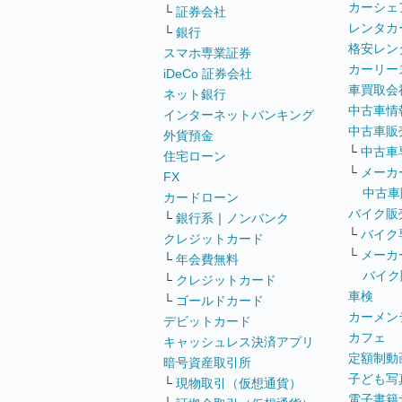
カーシェ
└
証券会社
レンタカ
└
銀行
格安レン
スマホ専業証券
カーリー
iDeCo 証券会社
車買取会
ネット銀行
中古車情
インターネットバンキング
中古車販
外貨預金
└
中古車
住宅ローン
└
メーカ
FX
中古車
カードローン
バイク販
└
銀行系
｜
ノンバンク
└
バイク
クレジットカード
└
メーカ
└
年会費無料
バイク
└
クレジットカード
車検
└
ゴールドカード
カーメン
デビットカード
カフェ
キャッシュレス決済アプリ
定額制動
暗号資産取引所
子ども写
└
現物取引（仮想通貨）
電子書籍