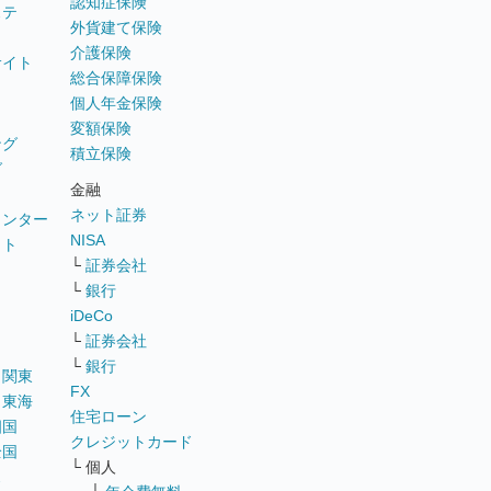
認知症保険
ステ
外貨建て保険
介護保険
サイト
総合保障保険
個人年金保険
変額保険
ング
積立保険
グ
金融
ネット証券
ウンター
NISA
イト
└
証券会社
リ
└
銀行
iDeCo
└
証券会社
└
銀行
｜
関東
FX
｜
東海
住宅ローン
四国
クレジットカード
全国
└ 個人
ス