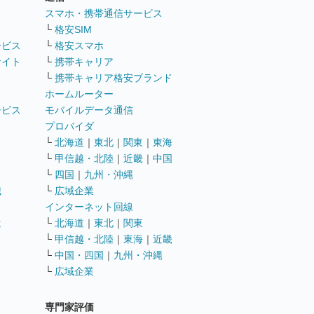
ト
スマホ・携帯通信サービス
└
格安SIM
ービス
└
格安スマホ
サイト
└
携帯キャリア
└
携帯キャリア格安ブランド
ホームルーター
ービス
モバイルデータ通信
ト
プロバイダ
└
北海道
｜
東北
｜
関東
｜
東海
└
甲信越・北陸
｜
近畿
｜
中国
└
四国
｜
九州・沖縄
職
└
広域企業
インターネット回線
遣
└
北海道
｜
東北
｜
関東
└
甲信越・北陸
｜
東海
｜
近畿
ス
└
中国・四国
｜
九州・沖縄
└
広域企業
専門家評価