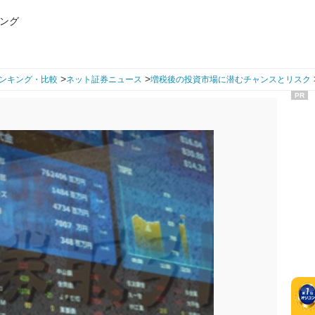
ング
>
>
ンキング・比較
ネット証券ニュース
増税後の投資市場に潜むチャンスとリスク
PR