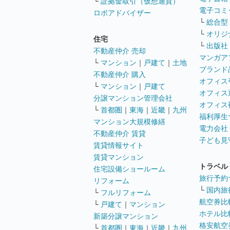
└
証拠金取引（仮想通貨）
電子コミ
ロボアドバイザー
└
総合型
└
オリジ
住宅
└
出版社
不動産仲介 売却
マンガア
└
マンション
｜
戸建て
｜
土地
ブランド
不動産仲介 購入
オフィス
└
マンション
｜
戸建て
オフィス
分譲マンション管理会社
オフィス
└
首都圏
｜
東海
｜
近畿
｜
九州
福利厚生
マンション大規模修繕
電力会社
不動産仲介 賃貸
子ども見
賃貸情報サイト
賃貸マンション
トラベル
住宅設備ショールーム
旅行予約
リフォーム
└
国内旅
└
フルリフォーム
航空券比
└
戸建て
｜
マンション
ホテル比
新築分譲マンション
格安航空券
└
首都圏
｜
東海
｜
近畿
｜
九州