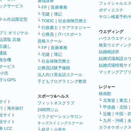
通信講座
フェイシャルエ
ックサービス
└
FP
｜
医療事務
ボディエステ
└
宅建
｜
簿記
サロン検索予約
ナル作品限定型
└
TOEIC
｜
社会保険労務士
└
行政書士
｜
ケアマネジャー
ウエディング
プリ オリジナル
└
公務員
｜
ITパスポート
ハウスウエディ
品買取 店舗
資格スクール
格安ウエディン
引越し
└
FP
｜
医療事務
結婚相談所
通販
└
宅建
｜
簿記
結婚式場相談カ
複合機
└
社会保険労務士
結婚式場情報サ
サービス
公務員試験予備校
マッチングアプ
 小売
法人向け英会話スクール
守りGPS
子どもプログラミング教室
レジャー
映画館
スポーツ&ヘルス
└
北海道
｜
東北
サイト
フィットネスクラブ
└
甲信越・北陸
行
｜
海外旅行
24時間ジム
└
近畿
｜
中国・
較サイト
リラクゼーションサロン
└
九州・沖縄
｜
較サイト
キッズスイミングスクール
カラオケボック
 LCC
└
幼児
｜
小学生