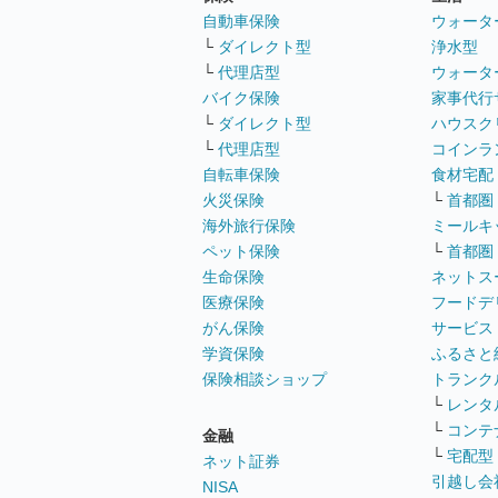
自動車保険
ウォータ
└
ダイレクト型
浄水型
└
代理店型
ウォータ
バイク保険
家事代行
└
ダイレクト型
ハウスク
└
代理店型
コインラ
自転車保険
食材宅配
火災保険
└
首都圏
海外旅行保険
ミールキ
ペット保険
└
首都圏
生命保険
ネットス
医療保険
フードデ
がん保険
サービス
学資保険
ふるさと
保険相談ショップ
トランク
└
レンタ
└
コンテ
金融
└
宅配型
ネット証券
引越し会
NISA