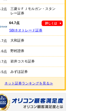
三菱ＵＦＪモルガン・スタン
5.2点
レー証券
64.7点
詳しくは
SBIネオトレード証券
大和証券
4.7点
野村證券
4.6点
岩井コスモ証券
3.7点
みずほ証券
3.5点
ネット証券ランキングを見る≫