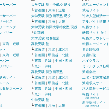
ーサーバー
大学受験 塾・予備校 現役
就活エージェン
└
首都圏
｜
東海
｜
近畿
就活サイト
ーサーバー
大学受験 個別指導塾 現役
逆求人型就活サ
サービス
└
首都圏
｜
東海
｜
近畿
アルバイト情報
リーニング
大学受験 難関大学特化型 現役
転職サイト
ンドリー
└
首都圏
転職サイト 女性
大学受験 映像授業
転職スカウトサ
｜
東海
｜
近畿
高校受験 塾
転職エージェン
ット
└
北海道
｜
東北
｜
北関東
看護師転職
｜
東海
｜
近畿
└
首都圏
｜
甲信越・北陸
介護転職
ーパー
└
東海
｜
近畿
｜
中国・四国
ハイクラス・
リバリー
└
九州・沖縄
ミドルクラス転
高校受験 個別指導塾
派遣会社
納税サイト
└
北海道
｜
東北
｜
北関東
工場・製造業派
ルーム
└
首都圏
｜
甲信越・北陸
派遣求人サイト
ル収納スペース
└
東海
｜
近畿
｜
中国・四国
求人情報サービ
ナ
└
九州・沖縄
転職サイト
（採用担当向け）
中学受験 塾
新卒採用サイト
社
└
首都圏
｜
東海
｜
近畿
（採用担当向け）