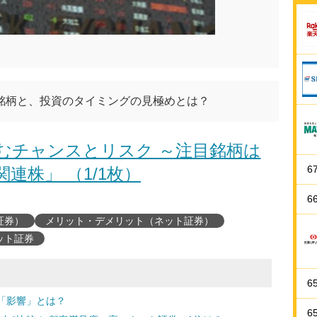
銘柄と、投資のタイミングの見極めとは？
むチャンスとリスク ～注目銘柄は
6
連株」 （1/1枚）
6
証券）
メリット・デメリット（ネット証券）
ット証券
6
「影響」とは？
6