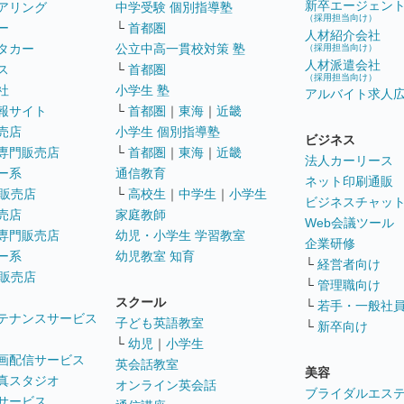
新卒エージェン
アリング
中学受験 個別指導塾
（採用担当向け）
ー
└
首都圏
人材紹介会社
タカー
公立中高一貫校対策 塾
（採用担当向け）
人材派遣会社
ス
└
首都圏
（採用担当向け）
社
小学生 塾
アルバイト求人
報サイト
└
首都圏
｜
東海
｜
近畿
売店
小学生 個別指導塾
ビジネス
専門販売店
└
首都圏
｜
東海
｜
近畿
法人カーリース
ー系
通信教育
ネット印刷通販
販売店
└
高校生
｜
中学生
｜
小学生
ビジネスチャッ
売店
家庭教師
Web会議ツール
専門販売店
幼児・小学生 学習教室
企業研修
ー系
幼児教室 知育
└
経営者向け
販売店
└
管理職向け
スクール
└
若手・一般社
テナンスサービス
子ども英語教室
└
新卒向け
└
幼児
｜
小学生
画配信サービス
英会話教室
美容
真スタジオ
オンライン英会話
ブライダルエス
サービス