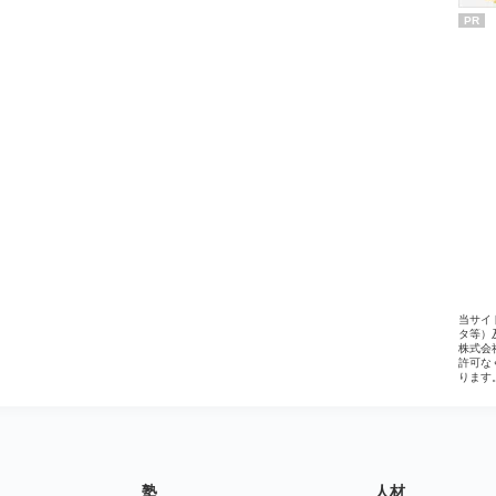
PR
当サイ
タ等）
株式会
許可な
ります
塾
人材