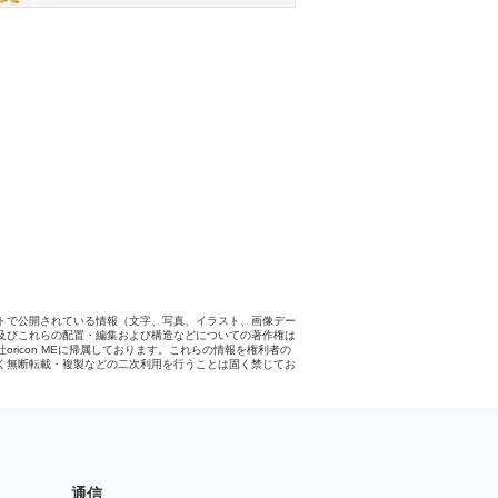
トで公開されている情報（文字、写真、イラスト、画像デー
及びこれらの配置・編集および構造などについての著作権は
社oricon MEに帰属しております。これらの情報を権利者の
く無断転載・複製などの二次利用を行うことは固く禁じてお
。
通信