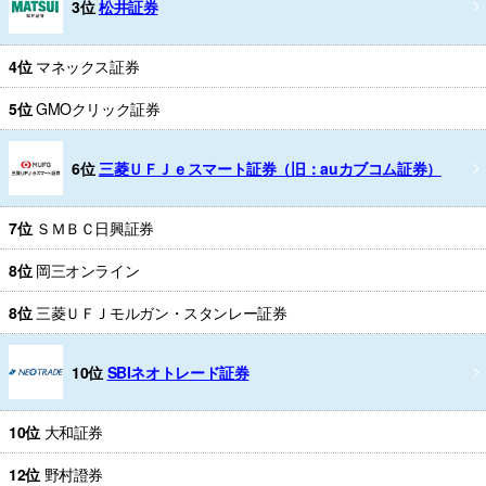
3位
松井証券
4位
マネックス証券
5位
GMOクリック証券
6位
三菱ＵＦＪｅスマート証券（旧：auカブコム証券）
7位
ＳＭＢＣ日興証券
8位
岡三オンライン
8位
三菱ＵＦＪモルガン・スタンレー証券
10位
SBIネオトレード証券
10位
大和証券
12位
野村證券