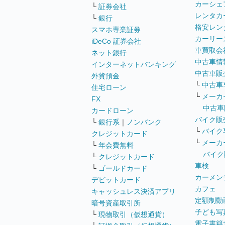
カーシェ
└
証券会社
レンタカ
└
銀行
格安レン
スマホ専業証券
カーリー
iDeCo 証券会社
車買取会
ネット銀行
中古車情
インターネットバンキング
中古車販
外貨預金
└
中古車
住宅ローン
└
メーカ
FX
中古車
カードローン
バイク販
└
銀行系
｜
ノンバンク
└
バイク
クレジットカード
└
メーカ
└
年会費無料
バイク
└
クレジットカード
車検
└
ゴールドカード
カーメン
デビットカード
カフェ
キャッシュレス決済アプリ
定額制動
暗号資産取引所
子ども写
└
現物取引（仮想通貨）
電子書籍