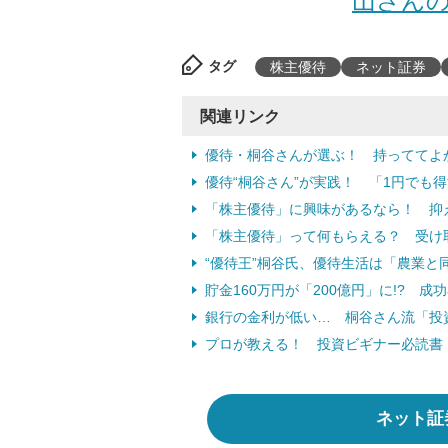
山さんの
タグ
株主優待
ネット証券
関連リンク
優待・桐谷さんが選ぶ！ 持っててよ
優待“桐谷さん”が実践！ 「1円でも
「株主優待」に興味があるなら！ 抑え
「株主優待」って何もらえる？ 受け取
“優待王”桐谷氏、優待生活は「農業と
貯金160万円が「200億円」に!? 成
銀行の金利が低い… 桐谷さん流「投
プロが教える！ 投資ビギナー必読書「
ネット証