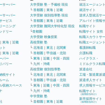
ーサーバー
大学受験 塾・予備校 現役
就活エージェン
└
首都圏
｜
東海
｜
近畿
就活サイト
ーサーバー
大学受験 個別指導塾 現役
逆求人型就活サ
サービス
└
首都圏
｜
東海
｜
近畿
アルバイト情報
リーニング
大学受験 難関大学特化型 現役
転職サイト
ンドリー
└
首都圏
転職サイト 女性
大学受験 映像授業
転職スカウトサ
｜
東海
｜
近畿
高校受験 塾
転職エージェン
ット
└
北海道
｜
東北
｜
北関東
看護師転職
｜
東海
｜
近畿
└
首都圏
｜
甲信越・北陸
介護転職
ーパー
└
東海
｜
近畿
｜
中国・四国
ハイクラス・
リバリー
└
九州・沖縄
ミドルクラス転
高校受験 個別指導塾
派遣会社
納税サイト
└
北海道
｜
東北
｜
北関東
工場・製造業派
ルーム
└
首都圏
｜
甲信越・北陸
派遣求人サイト
ル収納スペース
└
東海
｜
近畿
｜
中国・四国
求人情報サービ
ナ
└
九州・沖縄
転職サイト
（採用担当向け）
中学受験 塾
新卒採用サイト
社
└
首都圏
｜
東海
｜
近畿
（採用担当向け）