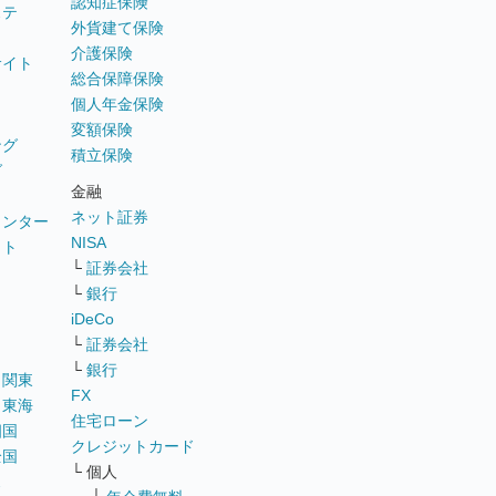
認知症保険
ステ
外貨建て保険
介護保険
サイト
総合保障保険
個人年金保険
変額保険
ング
積立保険
グ
金融
ネット証券
ウンター
NISA
イト
└
証券会社
リ
└
銀行
iDeCo
└
証券会社
└
銀行
｜
関東
FX
｜
東海
住宅ローン
四国
クレジットカード
全国
└ 個人
ス