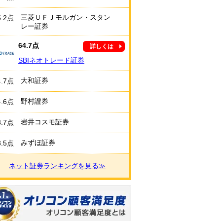
三菱ＵＦＪモルガン・スタン
5.2点
レー証券
64.7点
詳しくは
SBIネオトレード証券
大和証券
4.7点
野村證券
4.6点
岩井コスモ証券
3.7点
みずほ証券
3.5点
ネット証券ランキングを見る≫