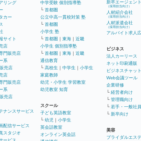
新卒エージェン
アリング
中学受験 個別指導塾
（採用担当向け）
ー
└
首都圏
人材紹介会社
タカー
公立中高一貫校対策 塾
（採用担当向け）
人材派遣会社
ス
└
首都圏
（採用担当向け）
社
小学生 塾
アルバイト求人
報サイト
└
首都圏
｜
東海
｜
近畿
売店
小学生 個別指導塾
ビジネス
専門販売店
└
首都圏
｜
東海
｜
近畿
法人カーリース
ー系
通信教育
ネット印刷通販
販売店
└
高校生
｜
中学生
｜
小学生
ビジネスチャッ
売店
家庭教師
Web会議ツール
専門販売店
幼児・小学生 学習教室
企業研修
ー系
幼児教室 知育
└
経営者向け
販売店
└
管理職向け
スクール
└
若手・一般社
テナンスサービス
子ども英語教室
└
新卒向け
└
幼児
｜
小学生
画配信サービス
英会話教室
美容
真スタジオ
オンライン英会話
ブライダルエス
サービス