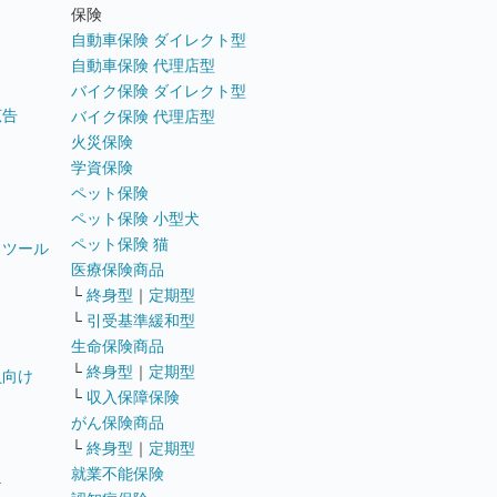
ト
保険
自動車保険 ダイレクト型
自動車保険 代理店型
バイク保険 ダイレクト型
広告
バイク保険 代理店型
火災保険
学資保険
ペット保険
ペット保険 小型犬
ペット保険 猫
トツール
医療保険商品
└
終身型
｜
定期型
└
引受基準緩和型
生命保険商品
└
終身型
｜
定期型
員向け
└
収入保障保険
がん保険商品
└
終身型
｜
定期型
就業不能保険
テ