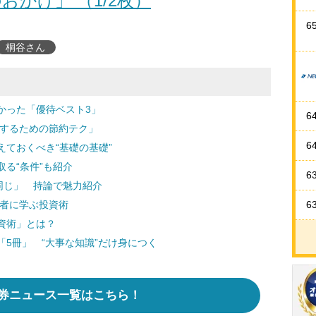
おかげ」 （1/2枚）
6
桐谷さん
かった「優待ベスト3」
6
得するための節約テク」
6
ておくべき“基礎の基礎”
る“条件”も紹介
6
同じ」 持論で魅力紹介
功者に学ぶ投資術
6
資術」とは？
5冊」 “大事な知識”だけ身につく
券ニュース一覧はこちら！