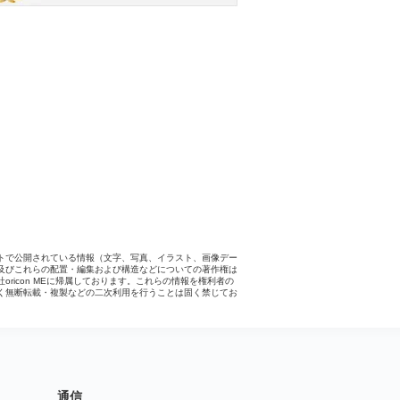
トで公開されている情報（文字、写真、イラスト、画像デー
及びこれらの配置・編集および構造などについての著作権は
社oricon MEに帰属しております。これらの情報を権利者の
く無断転載・複製などの二次利用を行うことは固く禁じてお
。
通信