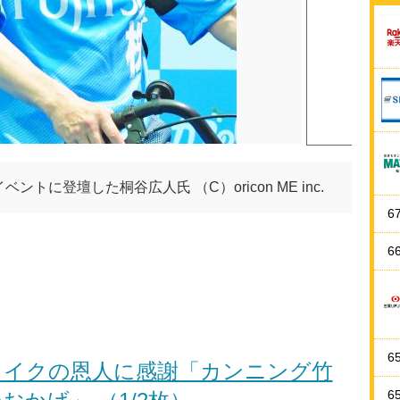
に登壇した桐谷広人氏 （C）oricon ME inc.
6
6
6
ブレイクの恩人に感謝「カンニング竹
6