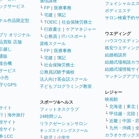
通信講座
フェイシャルエ
ックサービス
└
FP
｜
医療事務
ボディエステ
└
宅建
｜
簿記
サロン検索予約
ナル作品限定型
└
TOEIC
｜
社会保険労務士
└
行政書士
｜
ケアマネジャー
ウエディング
プリ オリジナル
└
公務員
｜
ITパスポート
ハウスウエディ
品買取 店舗
資格スクール
格安ウエディン
引越し
└
FP
｜
医療事務
結婚相談所
通販
└
宅建
｜
簿記
結婚式場相談カ
複合機
└
社会保険労務士
結婚式場情報サ
サービス
公務員試験予備校
マッチングアプ
 小売
法人向け英会話スクール
守りGPS
子どもプログラミング教室
レジャー
映画館
スポーツ&ヘルス
└
北海道
｜
東北
サイト
フィットネスクラブ
└
甲信越・北陸
行
｜
海外旅行
24時間ジム
└
近畿
｜
中国・
較サイト
リラクゼーションサロン
└
九州・沖縄
｜
較サイト
キッズスイミングスクール
カラオケボック
 LCC
└
幼児
｜
小学生