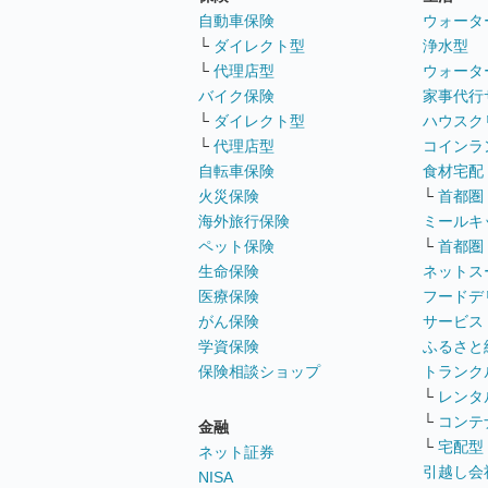
自動車保険
ウォータ
└
ダイレクト型
浄水型
└
代理店型
ウォータ
バイク保険
家事代行
└
ダイレクト型
ハウスク
└
代理店型
コインラ
自転車保険
食材宅配
火災保険
└
首都圏
海外旅行保険
ミールキ
ペット保険
└
首都圏
生命保険
ネットス
医療保険
フードデ
がん保険
サービス
学資保険
ふるさと
保険相談ショップ
トランク
└
レンタ
└
コンテ
金融
└
宅配型
ネット証券
引越し会
NISA