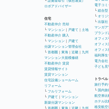
└
証拠金取引（仮想通貨）
電子コミ
ロボアドバイザー
└
総合型
└
オリジ
住宅
└
出版社
不動産仲介 売却
マンガア
└
マンション
｜
戸建て
｜
土地
ブランド
不動産仲介 購入
オフィス
└
マンション
｜
戸建て
オフィス
分譲マンション管理会社
オフィス
└
首都圏
｜
東海
｜
近畿
｜
九州
福利厚生
マンション大規模修繕
電力会社
不動産仲介 賃貸
子ども見
賃貸情報サイト
賃貸マンション
トラベル
住宅設備ショールーム
旅行予約
リフォーム
└
国内旅
└
フルリフォーム
航空券比
└
戸建て
｜
マンション
ホテル比
新築分譲マンション
格安航空券
└
首都圏
｜
東海
｜
近畿
｜
九州