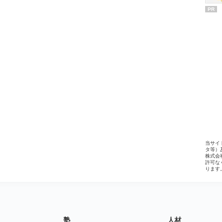
PR
当サイ
タ等）
株式会
許可な
ります
塾
人材