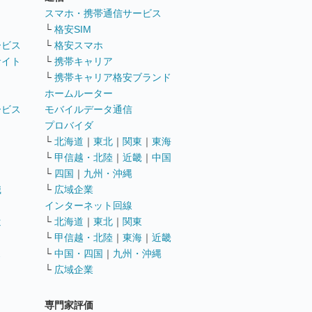
ト
スマホ・携帯通信サービス
└
格安SIM
ービス
└
格安スマホ
サイト
└
携帯キャリア
└
携帯キャリア格安ブランド
ホームルーター
ービス
モバイルデータ通信
ト
プロバイダ
└
北海道
｜
東北
｜
関東
｜
東海
└
甲信越・北陸
｜
近畿
｜
中国
└
四国
｜
九州・沖縄
職
└
広域企業
インターネット回線
遣
└
北海道
｜
東北
｜
関東
└
甲信越・北陸
｜
東海
｜
近畿
ス
└
中国・四国
｜
九州・沖縄
└
広域企業
専門家評価