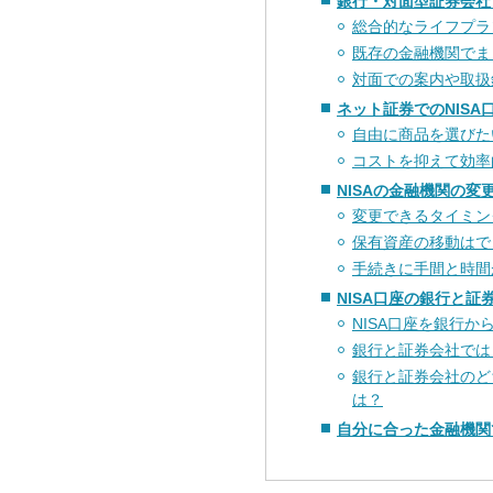
銀行・対面型証券会社
総合的なライフプラ
既存の金融機関でま
対面での案内や取扱
ネット証券でのNIS
自由に商品を選びた
コストを抑えて効率
NISAの金融機関の変
変更できるタイミン
保有資産の移動はで
手続きに手間と時間
NISA口座の銀行と
NISA口座を銀行
銀行と証券会社では
銀行と証券会社のど
は？
自分に合った金融機関