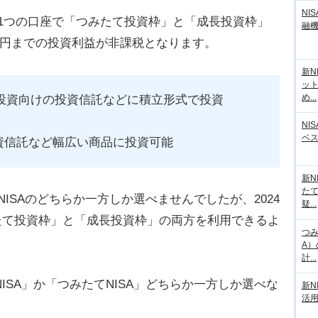
NI
は、1つの口座で「つみたて投資枠」と「成長投資枠」
融
万円までの投資利益が非課税となります。
新N
ッ
め...
投資向けの投資信託などに積立形式で投資
NI
ベ
投資信託など幅広い商品に投資可能
新N
た
てNISAのどちらか一方しか選べませんでしたが、2024
疑...
みたて投資枠」と「成長投資枠」の両方を利用できるよ
つみ
A
計...
NISA」か「つみたてNISA」どちらか一方しか選べな
新N
活
。