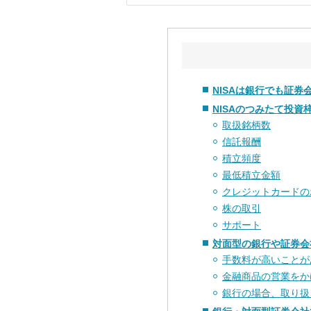
NISAは銀行でも証
NISAのつみたて投
取扱銘柄数
信託報酬
積立頻度
最低積立金額
クレジットカードの
株の取引
サポート
対面型の銀行や証券会
手数料が高いことが
金融商品の営業をか
銀行の場合、取り扱