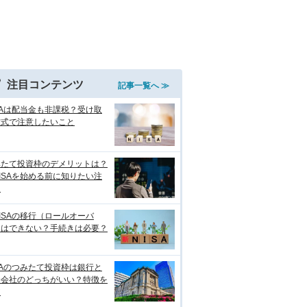
注目コンテンツ
記事一覧へ ≫
SAは配当金も非課税？受け取
方式で注意したいこと
みたて投資枠のデメリットは？
ISAを始める前に知りたい注
点
ISAの移行（ロールオーバ
）はできない？手続きは必要？
SAのつみたて投資枠は銀行と
券会社のどっちがいい？特徴を
較