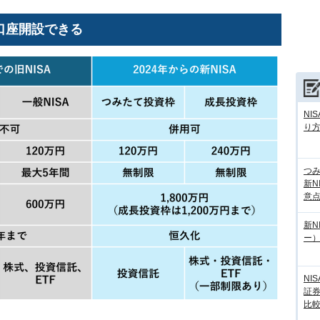
口座開設できる
NI
り
つ
新N
意
新N
ー
NI
証
比
）