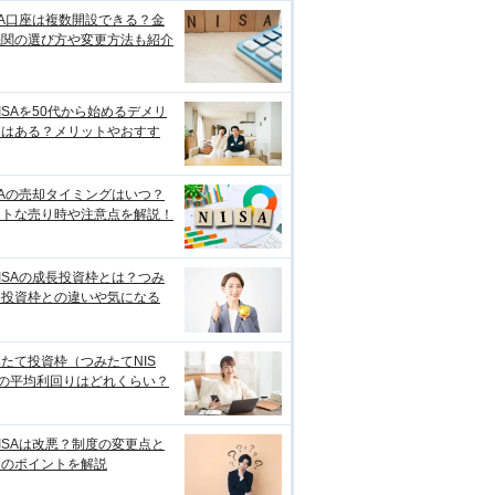
SA口座は複数開設できる？金
機関の選び方や変更方法も紹介
ISAを50代から始めるデメリ
トはある？メリットやおすす
SAの売却タイミングはいつ？
ストな売り時や注意点を解説！
ISAの成長投資枠とは？つみ
て投資枠との違いや気になる
たて投資枠（つみたてNIS
）の平均利回りはどれくらい？
ISAは改悪？制度の変更点と
用のポイントを解説