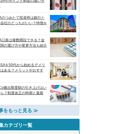
ISAやポイント制度の違いを
説
SAのつみたて投資枠は銀行と
券会社のどっちがいい？特徴を
較
SA口座は複数開設できる？金
機関の選び方や変更方法も紹介
ISAを50代から始めるデメリ
トはある？メリットやおすす
eCo拠出限度額の引き上げはい
から？制度改正の時期と最新
事をもっと見る ≫
集カテゴリ一覧