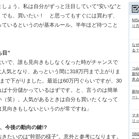
しょう。私は自分がずっと注目していて“安いな”と
。でも、買いたい！ と思ってもすぐには買わず、
NI
っているというのが基本ルール。半年ほど待つこと
り
な
る？
ち目”
ないで、誰も見向きもしなくなった時がチャンスで
つ
大人気となり、あっという間に318万円まで上がりま
新N
意
1まで下がりました。最近は60万円ぐらいですが、30
れば十分儲かっているはずです。と、言うのは簡単
新N
ー
い（笑）。人気があるときは自分も買いたくなって
は見向きもしないというのが常ですね」
マ
リッ
、今後の動向の鍵!?
SB
きたいのは“幹部の様子”。意外と参考になります。