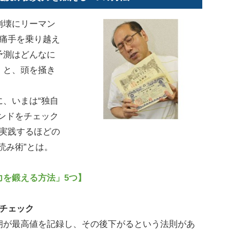
崩壊にリーマン
も痛手を乗り越え
予測はどんなに
」と、頭を掻き
、いまは“独自
ンドをチェック
を実践するほどの
読み術”とは。
力を鍛える方法」5つ】
チェック
朝が最高値を記録し、その後下がるという法則があ