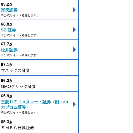
69.2
点
楽天証券
※公式サイトへ遷移します。
68.8
点
SBI証券
※公式サイトへ遷移します。
67.7
点
松井証券
※公式サイトへ遷移します。
67.1
点
マネックス証券
66.3
点
GMOクリック証券
65.9
点
三菱ＵＦＪｅスマート証券（旧：au
カブコム証券）
※公式サイトへ遷移します。
65.3
点
ＳＭＢＣ日興証券