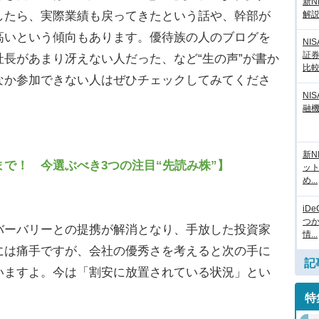
新N
解
したら、実際業績も戻ってきたという話や、幹部が
高いという傾向もあります。優待族の人のブログを
NI
証
長があまり冴えない人だった、など“生の声”が書か
比
なか参加できない人はぜひチェックしてみてくださ
NI
融
新N
で！ 今選ぶべき3つの注目“先読み株”】
ッ
め...
）
iD
つ
ーバリーとの提携が解消となり、手放した投資家
情...
には痛手ですが、会社の優秀さを考えると次の手に
記
いますよ。今は「割安に放置されている状況」とい
特