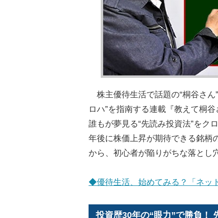
株主優待生活で話題の“桐谷さん”
ロハ”を指南する連載『教えて桐谷
誰もが夢見る“先読み投資法”をク
年後に株価上昇が期待できる銘柄
から、初心者が陥りがちな落とし
◆優待生活、始めてみる？「ネッ
投資歴30年の“眼力”で勝負！