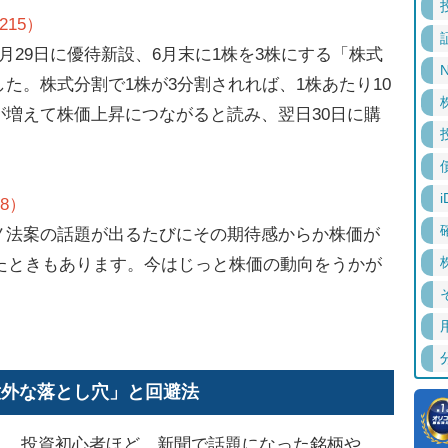
15）
29日に優待新設、6月末に1株を3株にする「株式
N
た。株式分割で1株が3分割されれば、1株あたり10
増えて株価上昇につながると読み、翌日30日に購
i
8）
法案の話題が出るたびにその期待感からか株価が
したときもあります。今はじっと株価の動向をうかが
意外な落とし穴」と回避法
投資初心者ほど、新聞で話題になった銘柄や、