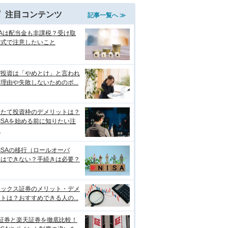
注目コンテンツ
記事一覧へ ≫
SAは配当金も非課税？受け取
方式で注意したいこと
ぜ投資は「やめとけ」と言われ
理由や失敗しないためのポ...
みたて投資枠のデメリットは？
ISAを始める前に知りたい注
点
ISAの移行（ロールオーバ
）はできない？手続きは必要？
ネックス証券のメリット・デメ
トは？おすすめできる人の...
I証券と楽天証券を徹底比較！