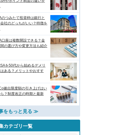
ISAやポイント制度の違いを
説
SAのつみたて投資枠は銀行と
券会社のどっちがいい？特徴を
較
SA口座は複数開設できる？金
機関の選び方や変更方法も紹介
ISAを50代から始めるデメリ
トはある？メリットやおすす
eCo拠出限度額の引き上げはい
から？制度改正の時期と最新
事をもっと見る ≫
集カテゴリ一覧