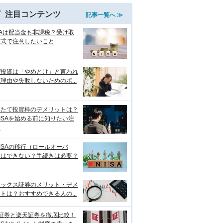
注目コンテンツ
記事一覧へ ≫
SAは配当金も非課税？受け取
方式で注意したいこと
ぜ投資は「やめとけ」と言われ
理由や失敗しないためのポ...
みたて投資枠のデメリットは？
ISAを始める前に知りたい注
点
ISAの移行（ロールオーバ
）はできない？手続きは必要？
ネックス証券のメリット・デメ
トは？おすすめできる人の...
I証券と楽天証券を徹底比較！