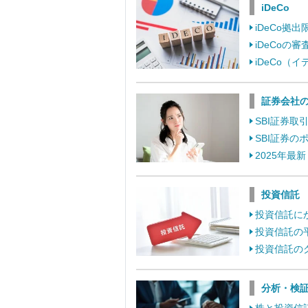
iDeCo
iDeCo
iDeCo
iDeCo
証券会社
SBI証券
SBI証券
2025年最
投資信託
投資信託に
投資信託の
投資信託の
分析・検