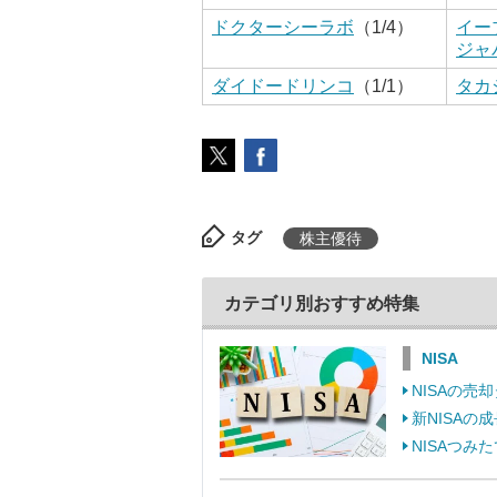
ドクターシーラボ
（1/4）
イー
ジャ
ダイドードリンコ
（1/1）
タカ
タグ
株主優待
カテゴリ別おすすめ特集
NISA
NISAの
新NISA
NISAつ