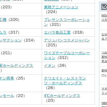
（2/23）
東映アニメーション
（2/24）
NI
工機
（2/20）
プレサンスコーポレーショ
り
ン
（2/21）
ムラ
（2/17）
エバラ食品工業
（2/18）
な
る？
ンザクション
（2/14）
アジュバンコスメジャパン
（2/15）
つ
（2/11）
ワイズテーブルコーポレー
新N
ション
（2/12）
意
家ホールディングス
イオン
（2/9）
8）
新N
ー
ナン商事
（2/5）
クリエイト・レストラン
ツ・ホールディングス
（2/6）
マ
リッ
ンモール
（2/2）
4℃ホールディングス
（2/3）
SB