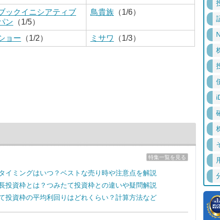
ブックイニシアティブ
鳥貴族
（1/6）
パン
（1/5）
N
ショー
（1/2）
ミサワ
（1/3）
i
特集一覧を見る
売却タイミングはいつ？ベストな売り時や注意点を解説
の成長投資枠とは？つみたて投資枠との違いや疑問解説
みたて投資枠の平均利回りはどれくらい？計算方法など