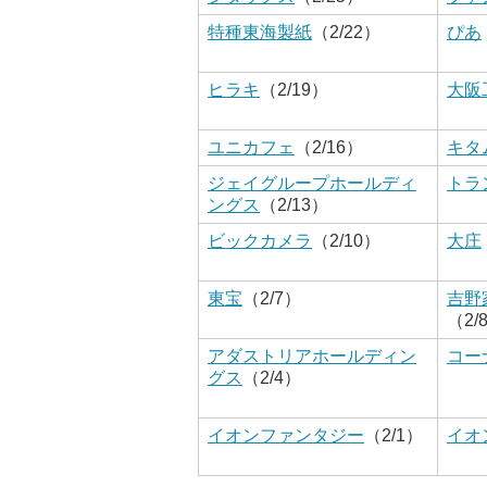
特種東海製紙
（2/22）
ぴあ
ヒラキ
（2/19）
大阪
ユニカフェ
（2/16）
キタ
ジェイグループホールディ
トラ
ングス
（2/13）
ビックカメラ
（2/10）
大庄
東宝
（2/7）
吉野
（2/
アダストリアホールディン
コー
グス
（2/4）
イオンファンタジー
（2/1）
イオ