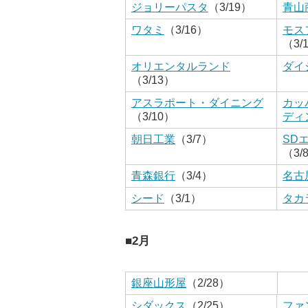
ジョリーパスタ
（3/19）
青山
ワタミ
（3/16）
モス
（3/
オリエンタルランド
ダイ
（3/13）
アスラポート・ダイニング
カッ
（3/10）
ディ
朝日工業
（3/7）
SD
（3/
青森銀行
（3/4）
名古
シード
（3/1）
タカ
■2月
銀座山形屋
（2/28）
シダックス
（2/25）
ファ