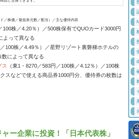
商品と交換できます。
ド／株価／最低単元数／配当）／主な優待内容
N
円／100株／4.20％）／500株保有でQUOカード3000円
によって異なる
1円／100株／4.49％）／星野リゾート裏磐梯ホテルの
株数によって異なる
i
グス
（東1・8270／583円／100株／4.12％）／100株
クスなどで使える商品券1000円分、優待券の枚数は
ジャー企業に投資！「日本代表株」