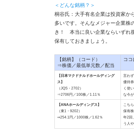
＜どんな銘柄？＞
桐谷氏：大手有名企業は投資家か
多いです。そんなメジャー企業株
き！ 本当に良い企業ならいずれ
保有しておきましょう。
【銘柄】（コード）
ココ
⇒株価／最低単元数／配当
【日本マクドナルドホールディング
言わず
ス】
優待券
（JQS・2702）
く使い
⇒2706円／100株／1.11％
な今が
【ANAホールディングス】
こちら
（東1・9202）
保有株
⇒254.1円／1000株／1.62％
年2回
う人や