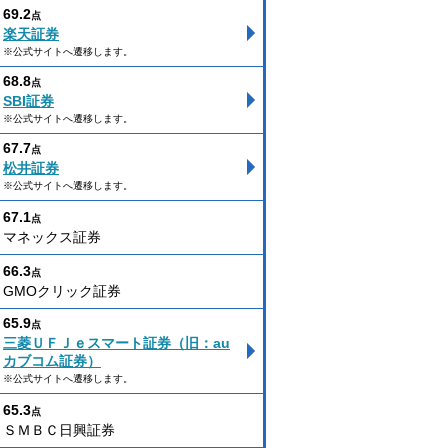
69.2
点
楽天証券
※公式サイトへ遷移します。
68.8
点
SBI証券
※公式サイトへ遷移します。
67.7
点
松井証券
※公式サイトへ遷移します。
67.1
点
マネックス証券
66.3
点
GMOクリック証券
65.9
点
三菱ＵＦＪｅスマート証券（旧：au
カブコム証券）
※公式サイトへ遷移します。
65.3
点
ＳＭＢＣ日興証券