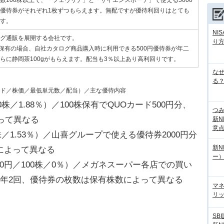
数100株以上で、「フェヴリナ」と「サイエンスボーテ」で使える5000
優待券がそれぞれ1枚ずつもらえます。無配ですが優待利回りはとても
す。
NI
グ通販を展開する会社です。
り
株保有の場合、自社カタログ商品購入時に利用できる500円優待券が年二
らに静岡茶100gがもらえます。配当も3％以上あり高利回りです。
な
る？
ド／株価／最低単元数／配当）／主な優待内容
00株／1.88％）／100株保有でQUOカード500円分、
つ
って異なる
新N
意
00株／1.53％）／山喜グループで使える優待券2000円分
新N
によって異なる
ー
／50円／100株／0％）／メガネスーパー各店での買い
×年2回、優待券の枚数は保有株数によって異なる
マ
リッ
SB