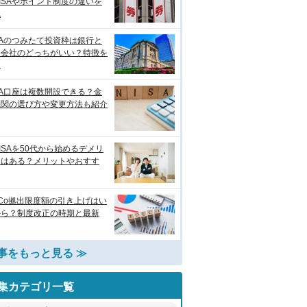
ISAやポイント制度の違いを
説
SAのつみたて投資枠は銀行と
券会社のどっちがいい？特徴を
較
SA口座は複数開設できる？金
機関の選び方や変更方法も紹介
ISAを50代から始めるデメリ
トはある？メリットやおすす
eCo拠出限度額の引き上げはい
から？制度改正の時期と最新
事をもっと見る ≫
集カテゴリ一覧