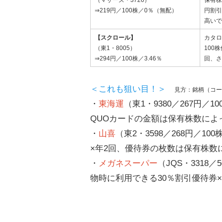
（マザーズ・3726）
保有株
⇒219円／100株／0％（無配）
円割引
高いで
【スクロール】
カタロ
（東1・8005）
100
⇒294円／100株／3.46％
回、さ
＜これも狙い目！＞
見方：銘柄（コー
・
東海運
（東1・9380／267円／1
QUOカードの金額は保有株数によ
・
山喜
（東2・3598／268円／1
×年2回、優待券の枚数は保有株数
・
メガネスーパー
（JQS・3318
物時に利用できる30％割引優待券