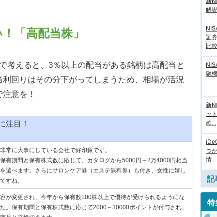
新N
解
NI
い！「高配当株」
証
比
で考えると、3％以上の配当がある銘柄は高配当と
NI
融
当利回りはその分下がってしまうため、相場が活況
で注意を！
新N
ッ
め...
に注目！
iD
非常に大事にしている会社で好印象です。
つ
情...
保有期間と保有株式数に応じて、カタログから5000円～2万4000円相当
を選べます。さらにサロンケア券（エステ無料券）も付き、女性に嬉し
記
ですね。
容が変更され、今年から保有数100株以上で優待が受けられるようにな
特
た。保有期間と保有株式数に応じて2000～30000ポイントが付与され、