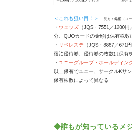
⇒2300円／100株／3.93％
好きな
＜これも狙い目！＞
見方：銘柄（コー
・
ウェッズ
（JQS・7551／1200
分、QUOカードの金額は保有株数
・
リベレステ
（JQS・8887／67
宿泊優待券、優待券の枚数は保有
・
ユニーグループ・ホールディン
以上保有でユニー、サークルKサン
保有株数によって異なる
◆誰もが知っているメ