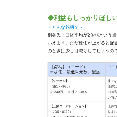
◆利益もしっかりほし
＜どんな銘柄？＞
桐谷氏：日経平均が2％弱という点
いえます。ただ株価が上がると配
のときは少し目減りしてしまうの
【銘柄】（コード）
ココ
⇒株価／最低単元数／配当
【シーボン】
株主を
（東1・4926）
優待は
⇒2330円／100株／3.45％
の商品
い内容
【三栄コーポレーション】
優待内
（JQS・8119）
りまし