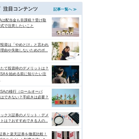
注目コンテンツ
記事一覧へ ≫
SAは配当金も非課税？受け取
方式で注意したいこと
ぜ投資は「やめとけ」と言われ
理由や失敗しないためのポ...
みたて投資枠のデメリットは？
ISAを始める前に知りたい注
点
ISAの移行（ロールオーバ
）はできない？手続きは必要？
ネックス証券のメリット・デメ
トは？おすすめできる人の...
I証券と楽天証券を徹底比較！