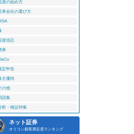
投資の始め方
証券会社の選び方
ISA
株
投資信託
債券
DeCo
確定申告
株主優待
その他
用語集
分析・検証特集
ネット証券
オリコン顧客満足度ランキング