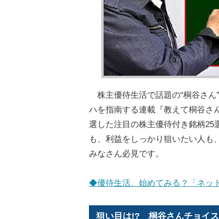
株主優待生活で話題の“桐谷さん
ハを指南する連載『教えて桐谷さ
選した注目の株主優待付き銘柄25
も、利益をしっかり狙いたい人も
みなさん必見です。
◆優待生活、始めてみる？「ネッ
狙い目は!? 桐谷さんチョイ