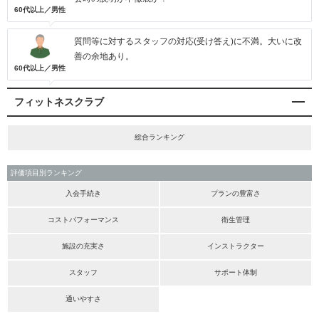
60代以上／男性
質問等に対するスタッフの対応(受け答え)に不満。大いに改
善の余地あり。
60代以上／男性
フィットネスクラブ
総合ランキング
評価項目別ランキング
入会手続き
プランの豊富さ
コストパフォーマンス
衛生管理
施設の充実さ
インストラクター
スタッフ
サポート体制
通いやすさ