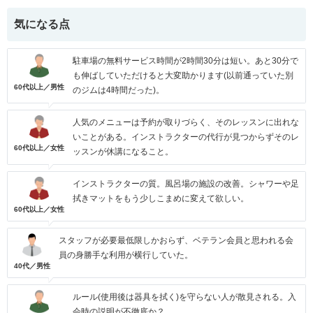
気になる点
駐車場の無料サービス時間が2時間30分は短い。あと30分で
も伸ばしていただけると大変助かります(以前通っていた別
60代以上／男性
のジムは4時間だった)。
人気のメニューは予約が取りづらく、そのレッスンに出れな
いことがある。インストラクターの代行が見つからずそのレ
60代以上／女性
ッスンが休講になること。
インストラクターの質。風呂場の施設の改善。シャワーや足
拭きマットをもう少しこまめに変えて欲しい。
60代以上／女性
スタッフが必要最低限しかおらず、ベテラン会員と思われる会
員の身勝手な利用が横行していた。
40代／男性
ルール(使用後は器具を拭く)を守らない人が散見される。入
会時の説明が不徹底か？