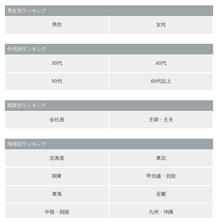
男女別ランキング
男性
女性
年代別ランキング
30代
40代
50代
60代以上
職業別ランキング
会社員
主婦・主夫
地域別ランキング
北海道
東北
関東
甲信越・北陸
東海
近畿
中国・四国
九州・沖縄