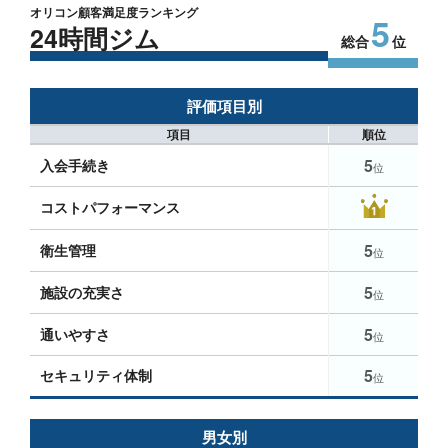
オリコン顧客満足度ランキング
5
24時間ジム
総合
位
評価項目別
項目
順位
5
入会手続き
位
コストパフォーマンス
5
衛生管理
位
5
施設の充実さ
位
5
通いやすさ
位
5
セキュリティ体制
位
男女別