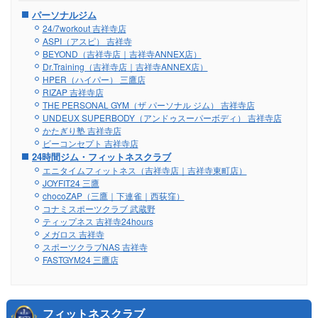
パーソナルジム
24/7workout 吉祥寺店
ASPI（アスピ） 吉祥寺
BEYOND（吉祥寺店｜吉祥寺ANNEX店）
Dr.Training（吉祥寺店｜吉祥寺ANNEX店）
HPER（ハイパー） 三鷹店
RIZAP 吉祥寺店
THE PERSONAL GYM（ザ パーソナル ジム） 吉祥寺店
UNDEUX SUPERBODY（アンドゥスーパーボディ） 吉祥寺店
かたぎり塾 吉祥寺店
ビーコンセプト 吉祥寺店
24時間ジム・フィットネスクラブ
エニタイムフィットネス（吉祥寺店｜吉祥寺東町店）
JOYFIT24 三鷹
chocoZAP（三鷹｜下連雀｜西荻窪）
コナミスポーツクラブ 武蔵野
ティップネス 吉祥寺24hours
メガロス 吉祥寺
スポーツクラブNAS 吉祥寺
FASTGYM24 三鷹店
フィットネスクラブ