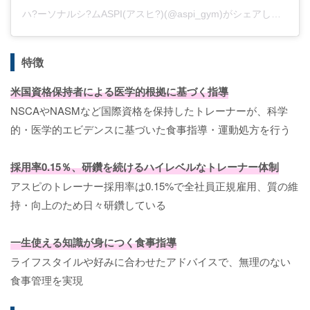
ハ?ーソナルシ?ムASPI(アスヒ?)(@aspi_gym)がシェアした投稿
特徴
米国資格保持者による医学的根拠に基づく指導
NSCAやNASMなど国際資格を保持したトレーナーが、科学
的・医学的エビデンスに基づいた食事指導・運動処方を行う
採用率0.15％、研鑽を続けるハイレベルなトレーナー体制
アスピのトレーナー採用率は0.15%で全社員正規雇用、質の維
持・向上のため日々研鑽している
一生使える知識が身につく食事指導
ライフスタイルや好みに合わせたアドバイスで、無理のない
食事管理を実現