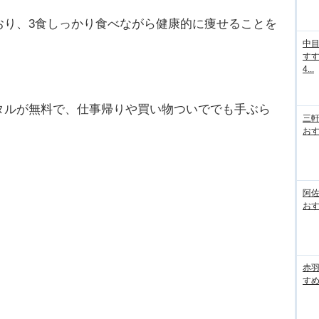
おり、3食しっかり食べながら健康的に痩せることを
中
すす
4...
タルが無料で、仕事帰りや買い物ついででも手ぶら
三
おす
阿
おす
赤
すめ