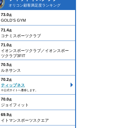
オリコン顧客満足度ランキング
73.0
点
GOLD’S GYM
71.4
点
コナミスポーツクラブ
71.0
点
イオンスポーツクラブ／イオンスポー
ツクラブ3FIT
70.5
点
ルネサンス
70.2
点
ティップネス
※公式サイトへ遷移します。
70.0
点
ジョイフィット
69.9
点
イトマンスポーツスクエア