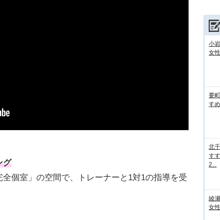
小
女性
要
すめ
北
すす
ング
2...
全個室」の空間で、トレーナーと1対1の指導を受
綾
女性