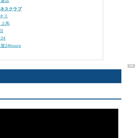
茶屋店
トネスクラブ
ネス
E 上馬
丁目
24
24hours
PR