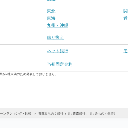
東北
関
東海
近
九州・沖縄
借り換え
ネット銀行
モ
当初固定金利
業が2社未満のため発表しておりません。
ーンランキング・比較
青森みちのく銀行（旧：青森銀行、旧：みちのく銀行）