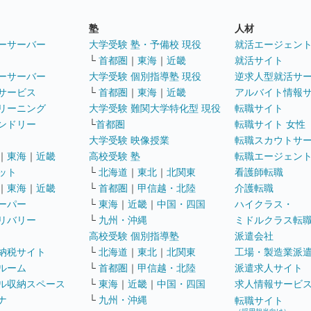
塾
人材
ーサーバー
大学受験 塾・予備校 現役
就活エージェン
└
首都圏
｜
東海
｜
近畿
就活サイト
ーサーバー
大学受験 個別指導塾 現役
逆求人型就活サ
サービス
└
首都圏
｜
東海
｜
近畿
アルバイト情報
リーニング
大学受験 難関大学特化型 現役
転職サイト
ンドリー
└
首都圏
転職サイト 女性
大学受験 映像授業
転職スカウトサ
｜
東海
｜
近畿
高校受験 塾
転職エージェン
ット
└
北海道
｜
東北
｜
北関東
看護師転職
｜
東海
｜
近畿
└
首都圏
｜
甲信越・北陸
介護転職
ーパー
└
東海
｜
近畿
｜
中国・四国
ハイクラス・
リバリー
└
九州・沖縄
ミドルクラス転
高校受験 個別指導塾
派遣会社
納税サイト
└
北海道
｜
東北
｜
北関東
工場・製造業派
ルーム
└
首都圏
｜
甲信越・北陸
派遣求人サイト
ル収納スペース
└
東海
｜
近畿
｜
中国・四国
求人情報サービ
ナ
└
九州・沖縄
転職サイト