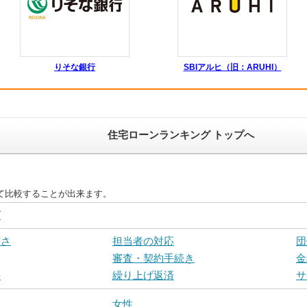
りそな銀行
SBIアルヒ（旧：ARUHI）
住宅ローンランキング トップへ
て比較することが出来ます。
グ
実さ
担当者の対応
団
審査・契約手続き
金
料
繰り上げ返済
サ
女性