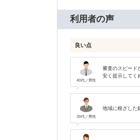
利用者の声
良い点
審査のスピード
安く提示してく
40代／男性
地域に根ざした
30代／男性