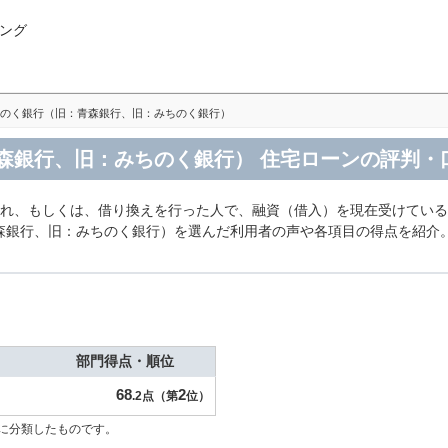
ング
のく銀行（旧：青森銀行、旧：みちのく銀行）
森銀行、旧：みちのく銀行） 住宅ローンの評判・
入れ、もしくは、借り換えを行った人で、融資（借入）を現在受けている
森銀行、旧：みちのく銀行）を選んだ利用者の声や各項目の得点を紹介
部門得点・順位
68
2
.2点（第
位）
に分類したものです。