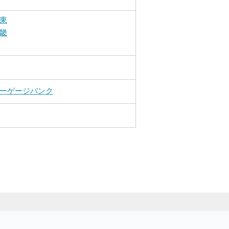
東
畿
ーゲージバンク