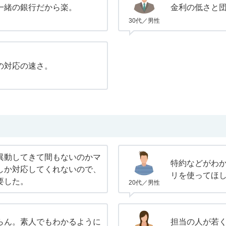
一緒の銀行だから楽。
金利の低さと
30代／男性
の対応の速さ。
異動してきて間もないのかマ
特約などがわ
しか対応してくれないので、
リを使ってほ
要した。
20代／男性
らん。素人でもわかるように
担当の人が若