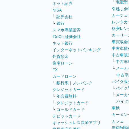
└
宅配型
ネット証券
引越し会
NISA
カーシェ
└
証券会社
レンタカ
└
銀行
格安レン
スマホ専業証券
カーリー
iDeCo 証券会社
車買取会
ネット銀行
中古車情
インターネットバンキング
中古車販
外貨預金
└
中古車
住宅ローン
└
メーカ
FX
中古車
カードローン
バイク販
└
銀行系
｜
ノンバンク
└
バイク
クレジットカード
└
メーカ
└
年会費無料
バイク
└
クレジットカード
車検
└
ゴールドカード
カーメン
デビットカード
カフェ
キャッシュレス決済アプリ
定額制動