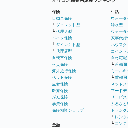
オリコン顧客満足度ランキング
保険
生活
自動車保険
ウォータ
└
ダイレクト型
浄水型
└
代理店型
ウォータ
バイク保険
家事代行
└
ダイレクト型
ハウスク
└
代理店型
コインラ
自転車保険
食材宅配
火災保険
└
首都圏
海外旅行保険
ミールキ
ペット保険
└
首都圏
生命保険
ネットス
医療保険
フードデ
がん保険
サービス
学資保険
ふるさと
保険相談ショップ
トランク
└
レンタ
└
コンテ
金融