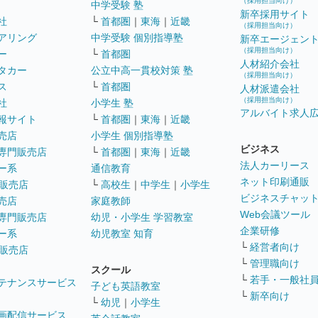
（採用担当向け）
中学受験 塾
新卒採用サイト
社
└
首都圏
｜
東海
｜
近畿
（採用担当向け）
アリング
中学受験 個別指導塾
新卒エージェン
（採用担当向け）
ー
└
首都圏
人材紹介会社
タカー
公立中高一貫校対策 塾
（採用担当向け）
ス
└
首都圏
人材派遣会社
（採用担当向け）
社
小学生 塾
アルバイト求人
報サイト
└
首都圏
｜
東海
｜
近畿
売店
小学生 個別指導塾
ビジネス
専門販売店
└
首都圏
｜
東海
｜
近畿
法人カーリース
ー系
通信教育
ネット印刷通販
販売店
└
高校生
｜
中学生
｜
小学生
ビジネスチャッ
売店
家庭教師
Web会議ツール
専門販売店
幼児・小学生 学習教室
企業研修
ー系
幼児教室 知育
└
経営者向け
販売店
└
管理職向け
スクール
└
若手・一般社
テナンスサービス
子ども英語教室
└
新卒向け
└
幼児
｜
小学生
画配信サービス