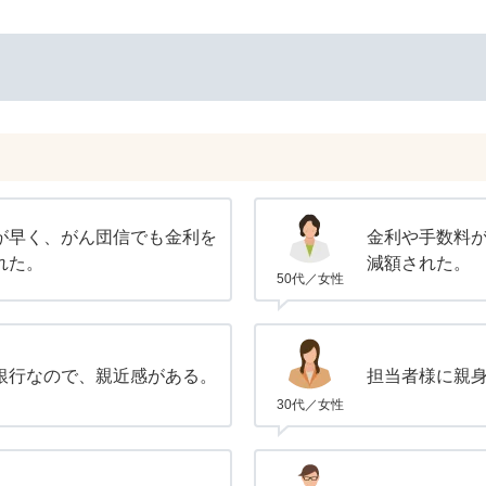
が早く、がん団信でも金利を
金利や手数料
れた。
減額された。
50代／女性
銀行なので、親近感がある。
担当者様に親
30代／女性