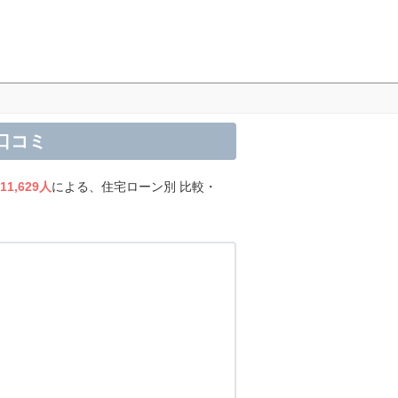
口コミ
11,629人
による、住宅ローン別 比較・
。