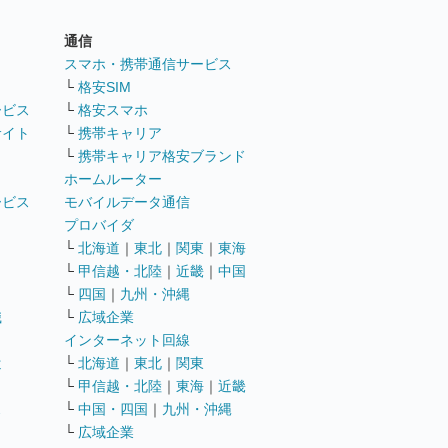
通信
ト
スマホ・携帯通信サービス
└
格安SIM
ービス
└
格安スマホ
サイト
└
携帯キャリア
└
携帯キャリア格安ブランド
ホームルーター
ービス
モバイルデータ通信
ト
プロバイダ
└
北海道
｜
東北
｜
関東
｜
東海
└
甲信越・北陸
｜
近畿
｜
中国
└
四国
｜
九州・沖縄
職
└
広域企業
インターネット回線
遣
└
北海道
｜
東北
｜
関東
└
甲信越・北陸
｜
東海
｜
近畿
ス
└
中国・四国
｜
九州・沖縄
└
広域企業