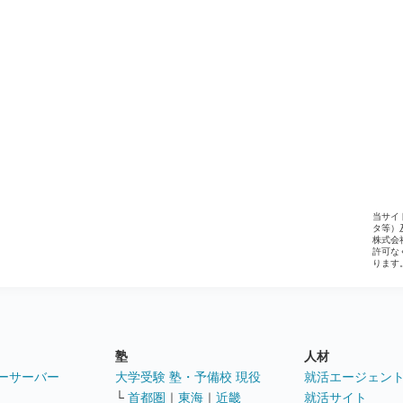
当サイ
タ等）
株式会
許可な
ります
塾
人材
ーサーバー
大学受験 塾・予備校 現役
就活エージェン
└
首都圏
｜
東海
｜
近畿
就活サイト