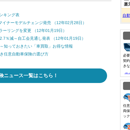
楽
ンキング表
自
をマイナーモデルチェンジ発売 （12年02月28日）
ーリングを変更 （12年01月19日）
.7％減～自工会見通し発表 （12年01月19日）
 ～知っておきたい「車買取」お得な情報
どき任意自動車保険の選び方
必要
契約
きな
→
険ニュース一覧はこちら！
任意
両保
ック