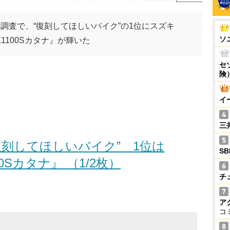
調査で、“復刻してほしいバイク”の1位にスズキ
ソ
X1100Sカタナ』が輝いた
セ
険
イ
三
復刻してほしいバイク” 1位は
S
00Sカタナ』 （1/2枚）
チ
ア
コ