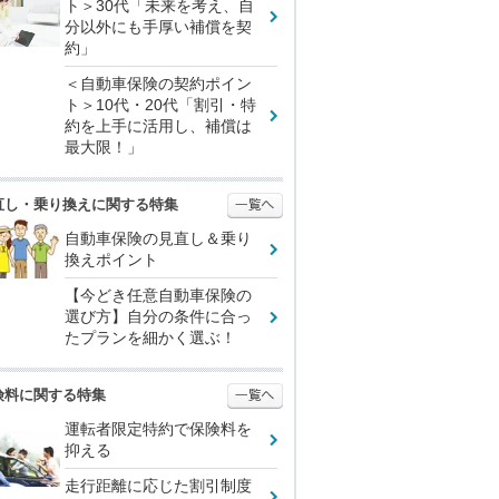
ト＞30代「未来を考え、自
分以外にも手厚い補償を契
約」
＜自動車保険の契約ポイン
ト＞10代・20代「割引・特
約を上手に活用し、補償は
最大限！」
直し・乗り換えに関する特集
自動車保険の見直し＆乗り
換えポイント
【今どき任意自動車保険の
選び方】自分の条件に合っ
たプランを細かく選ぶ！
険料に関する特集
運転者限定特約で保険料を
抑える
走行距離に応じた割引制度