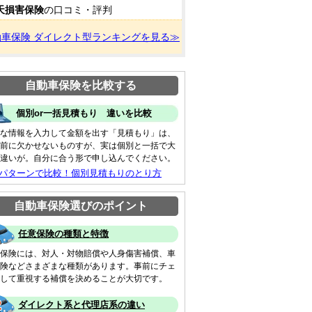
天損害保険
の口コミ・評判
動車保険 ダイレクト型ランキングを見る≫
自動車保険を比較する
個別or一括見積もり 違いを比較
な情報を入力して金額を出す「見積もり」は、
前に欠かせないものすが、実は個別と一括で大
違いが。自分に合う形で申し込んでください。
 パターンで比較！個別見積もりのとり方
自動車保険選びのポイント
任意保険の種類と特徴
保険には、対人・対物賠償や人身傷害補償、車
険などさまざまな種類があります。事前にチェ
して重視する補償を決めることが大切です。
ダイレクト系と代理店系の違い