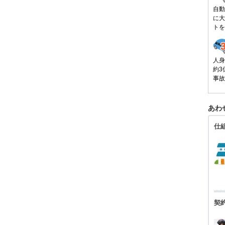
自動
に大
トを
人身
約3
事故
あわ
仕
契