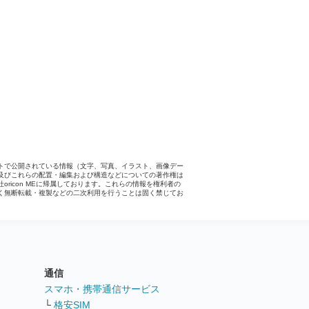
トで公開されている情報（文字、写真、イラスト、画像デー
及びこれらの配置・編集および構造などについての著作権は
社oricon MEに帰属しております。これらの情報を権利者の
く無断転載・複製などの二次利用を行うことは固く禁じてお
。
通信
ト
スマホ・携帯通信サービス
└
格安SIM