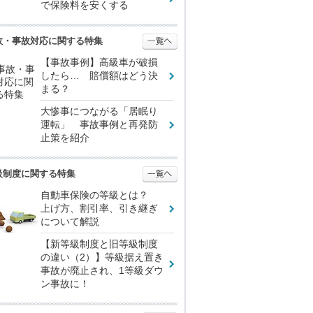
で保険料を安くする
故・事故対応に関する特集
【事故事例】高級車が破損
したら… 賠償額はどう決
まる？
大惨事につながる「居眠り
運転」 事故事例と再発防
止策を紹介
級制度に関する特集
自動車保険の等級とは？
上げ方、割引率、引き継ぎ
について解説
【新等級制度と旧等級制度
の違い（2）】等級据え置き
事故が廃止され、1等級ダウ
ン事故に！