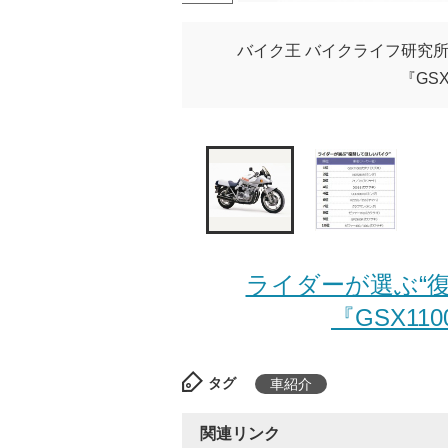
バイク王 バイクライフ研究所
『GS
ライダーが選ぶ“
『GSX11
タグ
車紹介
関連リンク