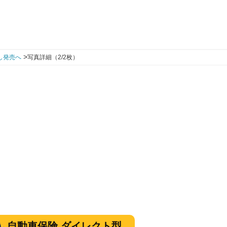
>
し発売へ
写真詳細（2/2枚）
自動車保険 ダイレクト型