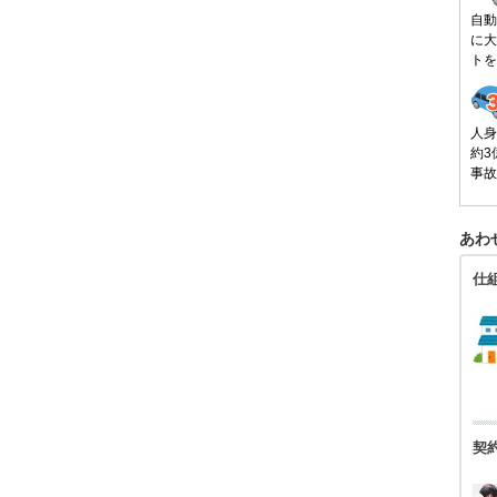
自動
に大
トを
人身
約3
事故
あわ
仕
契