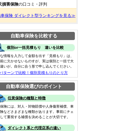
天損害保険
の口コミ・評判
動車保険 ダイレクト型ランキングを見る≫
自動車保険を比較する
個別or一括見積もり 違いを比較
な情報を入力して金額を出す「見積もり」は、
前に欠かせないものすが、実は個別と一括で大
違いが。自分に合う形で申し込んでください。
 パターンで比較！個別見積もりのとり方
自動車保険選びのポイント
任意保険の種類と特徴
保険には、対人・対物賠償や人身傷害補償、車
険などさまざまな種類があります。事前にチェ
して重視する補償を決めることが大切です。
ダイレクト系と代理店系の違い