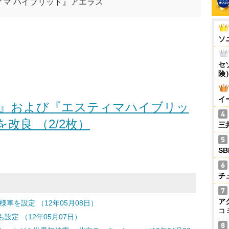
ィマ ハイブリッド』アエラス
ソ
セ
険
イ
』および『エスティマハイブリッ
を改良 （2/2枚）
三
S
チ
ア
車を設定 （12年05月08日）
コ
設定 （12年05月07日）