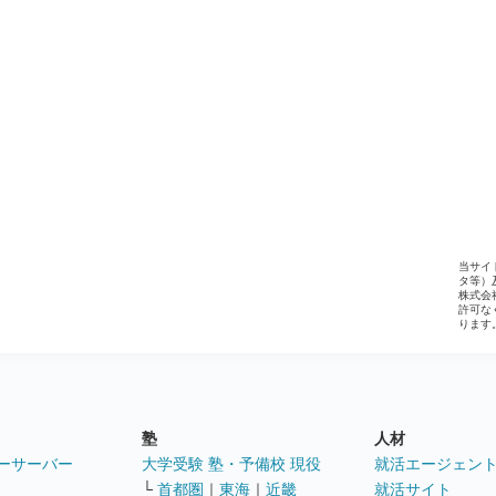
当サイ
タ等）
株式会
許可な
ります
塾
人材
ーサーバー
大学受験 塾・予備校 現役
就活エージェン
└
首都圏
｜
東海
｜
近畿
就活サイト