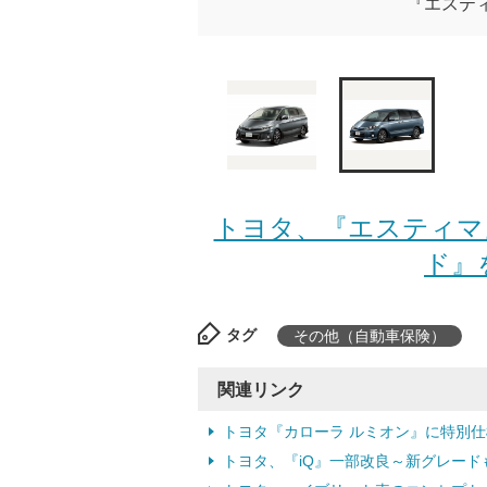
『エステ
トヨタ、『エスティマ
ド』
タグ
その他（自動車保険）
関連リンク
トヨタ『カローラ ルミオン』に特別仕様
トヨタ、『iQ』一部改良～新グレードも