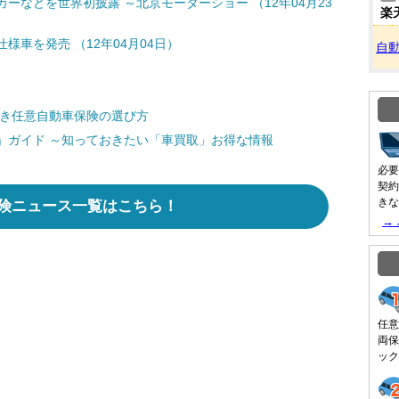
ーなどを世界初披露 ～北京モーターショー （12年04月23
楽
車を発売 （12年04月04日）
自
どき任意自動車保険の選び方
」ガイド ～知っておきたい「車買取」お得な情報
必要
契約
きな
険ニュース一覧はこちら！
→
任意
両保
ック