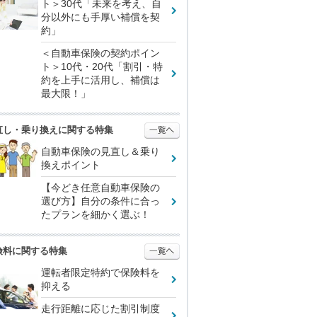
ト＞30代「未来を考え、自
分以外にも手厚い補償を契
約」
＜自動車保険の契約ポイン
ト＞10代・20代「割引・特
約を上手に活用し、補償は
最大限！」
直し・乗り換えに関する特集
自動車保険の見直し＆乗り
換えポイント
【今どき任意自動車保険の
選び方】自分の条件に合っ
たプランを細かく選ぶ！
険料に関する特集
運転者限定特約で保険料を
抑える
走行距離に応じた割引制度