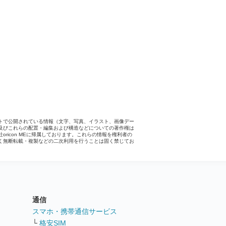
トで公開されている情報（文字、写真、イラスト、画像デー
及びこれらの配置・編集および構造などについての著作権は
社oricon MEに帰属しております。これらの情報を権利者の
く無断転載・複製などの二次利用を行うことは固く禁じてお
。
通信
ト
スマホ・携帯通信サービス
└
格安SIM