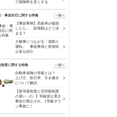
で保険料を安くする
故・事故対応に関する特集
【事故事例】高級車が破損
したら… 賠償額はどう決
まる？
大惨事につながる「居眠り
運転」 事故事例と再発防
止策を紹介
級制度に関する特集
自動車保険の等級とは？
上げ方、割引率、引き継ぎ
について解説
【新等級制度と旧等級制度
の違い（2）】等級据え置き
事故が廃止され、1等級ダウ
ン事故に！