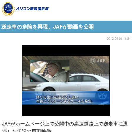
逆走車の危険を再現、JAFが動画を公開
2012-09-04 11:24
JAFがホームページ上で公開中の高速道路上で逆走車に遭
遇した状況の再現映像