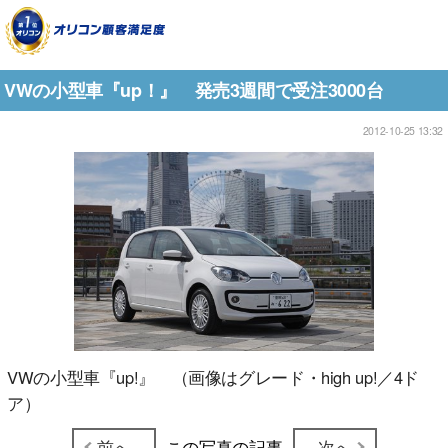
VWの小型車『up！』 発売3週間で受注3000台
2012-10-25 13:32
VWの小型車『up!』 （画像はグレード・high up!／4ド
ア）
前へ
この写真の記事
次へ