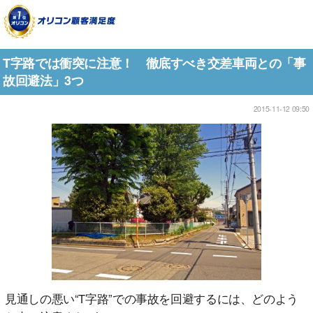
T字路では衝突に注意！ 徹底すべき交差車両との「事
故回避法」3つ
2015-11-12 09:50
見通しの悪い“T字路”での事故を回避するには、どのよう