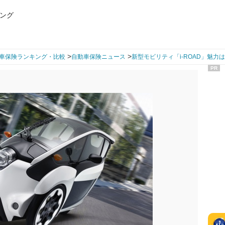
ング
>
>
車保険ランキング・比較
自動車保険ニュース
新型モビリティ「i-ROAD」魅力
PR