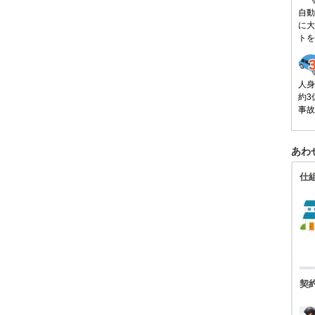
自動
に大
トを
人身
約3
事故
あわ
仕
契