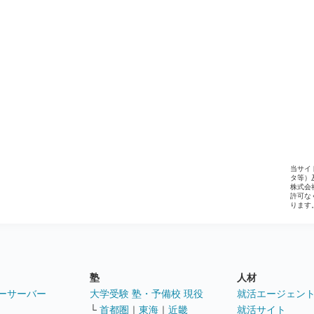
当サイ
タ等）
株式会
許可な
ります
塾
人材
ーサーバー
大学受験 塾・予備校 現役
就活エージェン
└
首都圏
｜
東海
｜
近畿
就活サイト