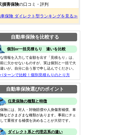
天損害保険
の口コミ・評判
動車保険 ダイレクト型ランキングを見る≫
自動車保険を比較する
個別or一括見積もり 違いを比較
な情報を入力して金額を出す「見積もり」は、
前に欠かせないものすが、実は個別と一括で大
違いが。自分に合う形で申し込んでください。
 パターンで比較！個別見積もりのとり方
自動車保険選びのポイント
任意保険の種類と特徴
保険には、対人・対物賠償や人身傷害補償、車
険などさまざまな種類があります。事前にチェ
して重視する補償を決めることが大切です。
ダイレクト系と代理店系の違い