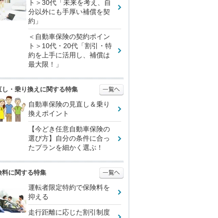
ト＞30代「未来を考え、自
分以外にも手厚い補償を契
約」
＜自動車保険の契約ポイン
ト＞10代・20代「割引・特
約を上手に活用し、補償は
最大限！」
直し・乗り換えに関する特集
自動車保険の見直し＆乗り
換えポイント
【今どき任意自動車保険の
選び方】自分の条件に合っ
たプランを細かく選ぶ！
険料に関する特集
運転者限定特約で保険料を
抑える
走行距離に応じた割引制度