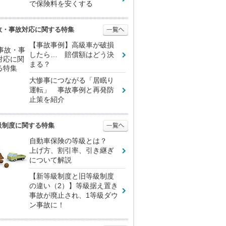
で保険料を安くする
故・事故対応に関する特集
【事故事例】高級車が破損
したら… 賠償額はどう決
まる？
大惨事につながる「居眠り
運転」 事故事例と再発防
止策を紹介
級制度に関する特集
自動車保険の等級とは？
上げ方、割引率、引き継ぎ
について解説
【新等級制度と旧等級制度
の違い（2）】等級据え置き
事故が廃止され、1等級ダウ
ン事故に！