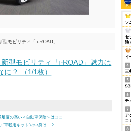
ソ
セ
型モビリティ「 i-ROAD」
険
イ
新型モビリティ「i-ROAD」魅力は
なに？ （1/1枚）
三
S
チ
ア
満足度の高い＜自動車保険＞はココ
コ
“車載用キット”の中身は…？