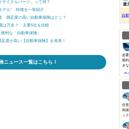
リサイクルパーツ」って何？
楽
モデル” 特徴を一挙紹介
自
実度 満足度の高い自動車保険はどこ？
償は万全？ 主要5社を比較
に便利な「自動車保険」
満足度が高い【自動車保険】を発表！
必要
契約
険ニュース一覧はこちら！
きな
→
任意
両保
ック