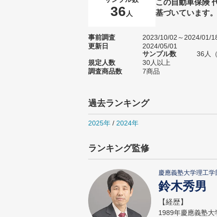
この自動車保険 
36
基づいています
人
事前調査
2023/10/02～2024/01/1
更新日
2024/05/01
サンプル数
36人
規定人数
30人以上
調査商品数
7商品
過去ランキング
2025年
/
2024年
ランキング監修
慶應義塾大学理工学
鈴木秀男
【経歴】
1989年慶應義塾