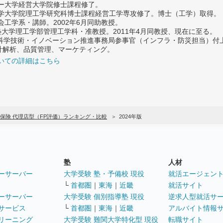
ター大学経営大学院修士課程修了。
大学大学院理工学研究科博士課程経営工学専攻修了。博士（工学）取得。
社会工学系・講師。2002年6月同助教授。
義塾大学理工学部管理工学科・准教授。2011年4月同教授、現在に至る。
府 科学技術・イノベーション推進事務局参事官（インフラ・防災担当）
計解析、品質管理、マーケティング。
いての詳細はこちら
保険 代理店型（FP評価）ランキング・比較
2024年版
塾
人材
ーサーバー
大学受験 塾・予備校 現役
就活エージェン
└
首都圏
｜
東海
｜
近畿
就活サイト
ーサーバー
大学受験 個別指導塾 現役
逆求人型就活サ
サービス
└
首都圏
｜
東海
｜
近畿
アルバイト情報
リーニング
大学受験 難関大学特化型 現役
転職サイト