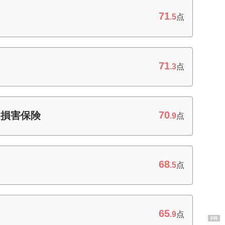
71
.5
点
71
.3
点
70
和損害保険
.9
点
68
.5
点
65
.9
点
PR