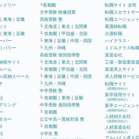
ンドリー
└
首都圏
転職サイト 女性
大学受験 映像授業
転職スカウトサ
｜
東海
｜
近畿
高校受験 塾
転職エージェン
ット
└
北海道
｜
東北
｜
北関東
看護師転職
｜
東海
｜
近畿
└
首都圏
｜
甲信越・北陸
介護転職
ーパー
└
東海
｜
近畿
｜
中国・四国
ハイクラス・
リバリー
└
九州・沖縄
ミドルクラス転
高校受験 個別指導塾
派遣会社
納税サイト
└
北海道
｜
東北
｜
北関東
工場・製造業派
ルーム
└
首都圏
｜
甲信越・北陸
派遣求人サイト
ル収納スペース
└
東海
｜
近畿
｜
中国・四国
求人情報サービ
ナ
└
九州・沖縄
転職サイト
（採用担当向け）
中学受験 塾
新卒採用サイト
社
└
首都圏
｜
東海
｜
近畿
（採用担当向け）
アリング
中学受験 個別指導塾
新卒エージェン
（採用担当向け）
ー
└
首都圏
人材紹介会社
タカー
公立中高一貫校対策 塾
（採用担当向け）
ス
└
首都圏
人材派遣会社
（採用担当向け）
社
小学生 塾
アルバイト求人