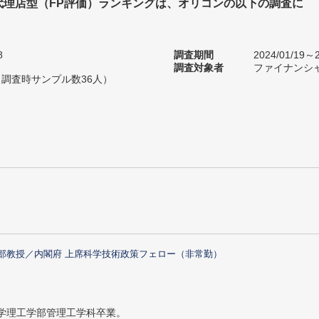
代理店型（FP評価）ランキングは、オリコンの以下の調査に
。
8
調査期間
2024/01/19～2
調査対象者
ファイナンシ
（調査時サンプル数36人）
部教授／内閣府 上席科学技術政策フェロー（非常勤）
大学理工学部管理工学科卒業。