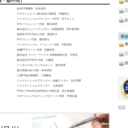
略・順不同）
A
松木FP事務所 松木祐司
スキラージャパン株式会社 取締役 伊藤亮太
生
ファイナンシャルプランナー（CFP) 竹下さくら
FPエージェンシー 代表 横川由理
株式会社フェリーチェプラン 代表取締役 田中香津奈
黒田尚子FP-Office 代表 黒田尚子
事
FPラウンジ 代表 豊田眞弓
ファイナンシャル・クリニック 代表 平田浩章
佐藤FPオフィス 代表 佐藤友美
株式会社 ワーク・ワークス 代表取締役社長 中村宏
株式会社FP-MYS 代表 工藤崇
トータルマネーコンサルタント 新井智美
家計相談Labo 代表 鈴木靖啓
三浦FP綜合事務所 三浦雅也
ファイナンシャルプランナー／金融ライター 佐久間翠
ファイナンシャルプランナー 大岩保英
FP法人 PrivateFp合同会社 代表社員 佐久眞盛春
ラポールコンサルティングオフィス 代表 竹国弘城
PR