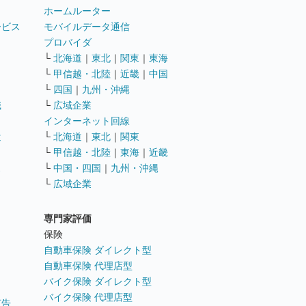
ホームルーター
ービス
モバイルデータ通信
ト
プロバイダ
└
北海道
｜
東北
｜
関東
｜
東海
└
甲信越・北陸
｜
近畿
｜
中国
└
四国
｜
九州・沖縄
職
└
広域企業
インターネット回線
遣
└
北海道
｜
東北
｜
関東
└
甲信越・北陸
｜
東海
｜
近畿
ス
└
中国・四国
｜
九州・沖縄
└
広域企業
専門家評価
ト
保険
自動車保険 ダイレクト型
自動車保険 代理店型
バイク保険 ダイレクト型
バイク保険 代理店型
広告