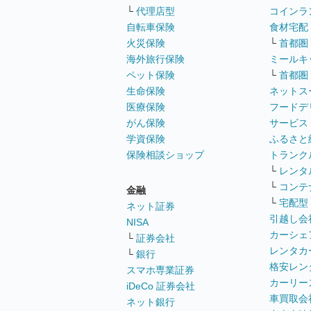
└
代理店型
コインラ
自転車保険
食材宅配
火災保険
└
首都圏
海外旅行保険
ミールキ
ペット保険
└
首都圏
生命保険
ネットス
医療保険
フードデ
がん保険
サービス
学資保険
ふるさと
保険相談ショップ
トランク
└
レンタ
└
コンテ
金融
└
宅配型
ネット証券
引越し会
NISA
カーシェ
└
証券会社
レンタカ
└
銀行
格安レン
スマホ専業証券
カーリー
iDeCo 証券会社
車買取会
ネット銀行