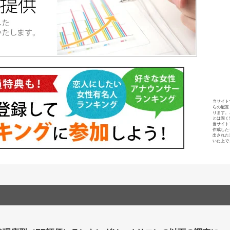
当サイト
らの配置
ります。
とは固く
当サイト
作成した
出された
いた上で