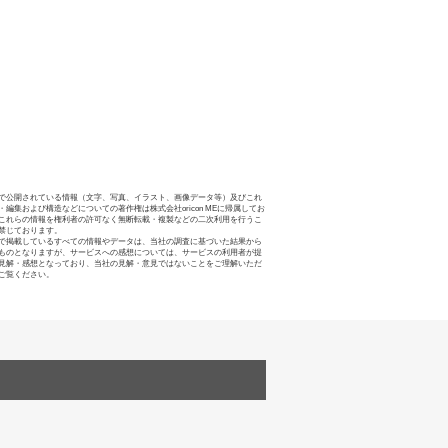
で公開されている情報（文字、写真、イラスト、画像データ等）及びこれ
・編集および構造などについての著作権は株式会社oricon MEに帰属してお
これらの情報を権利者の許可なく無断転載・複製などの二次利用を行うこ
禁じております。
で掲載しているすべての情報やデータは、当社の調査に基づいた結果から
ものとなりますが、サービスへの感想については、サービスの利用者が提
見解・感想となっており、当社の見解・意見ではないことをご理解いただ
ご覧ください。