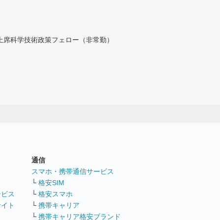
付上席科学技術政策フェロー（非常勤）
通信
ト
スマホ・携帯通信サービス
└
格安SIM
ービス
└
格安スマホ
サイト
└
携帯キャリア
└
携帯キャリア格安ブランド