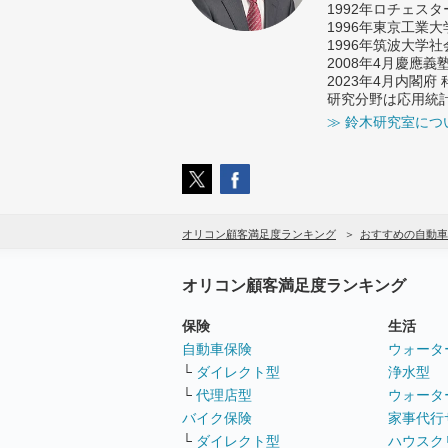
1992年ロチェス
1996年東京工業
1996年筑波大学
2008年4月慶應
2023年4月内閣
研究分野は応用統
≫ 鈴木研究室につ
オリコン顧客満足度ランキング
おすすめの自動車
オリコン顧客満足度ランキング
保険
生活
自動車保険
ウォータ
└
ダイレクト型
浄水型
└
代理店型
ウォータ
バイク保険
家事代行
└
ダイレクト型
ハウスク