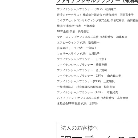
ファイナンシャルプランナー（敬称
ファイナンシャルプランナー（CFP) 松浦建二
経済ジャーナリスト 株式会社回遊舎 代表取締役 酒井富士子
ライフアセットコンサルティング株式会社 代表取締役 菱田雅
横浜FP事務所 代表 平野雅章
NEO企画 代表 長尾義弘
マネーステップオフィス株式会社 代表取締役 加藤梨里
エフピーウィング 代表 監物裕一
合同会社リーフ 代表 二宮清子
フェリースライフ 代表 古川悦子
ファイナンシャルプランナー 山口京子
ファイナンシャルプランナー 柴田充輝
ファイナンシャルプランナー 金子賢司
ファイナンシャルプランナー（CFP） 山内真由美
ファイナンシャルプランナー(CFP) 土肥悠帆
一般社団法人 社会保険税務研究会 柳川郁弥
ファイナンシャルプランナー（AFP） 本村結貴
ハイブリッジFPオフィス株式会社 代表取締役 髙橋大地
水野総合FP事務所 代表 水野崇