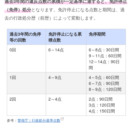
過去3年間の違反点数の累積が一定基準に達すると、免許停止
（免停）処分
となります。免許停止になる点数と期間は、過
去の行政処分歴（前歴）によって変動します。
過去3年間の免停
免許停止になる累
免停期間
等の回数
積点数
0回
6～14点
6～8点：30日間
9～11点：60日間
12～14点：90日
間
1回
4～9点
4～5点：60日間
6～7点：90日間
8～9点：120日間
2回
2～4点
2点：90日間
3点：120日間
4点：150日間
参考：
警視庁｜行政処分基準点数