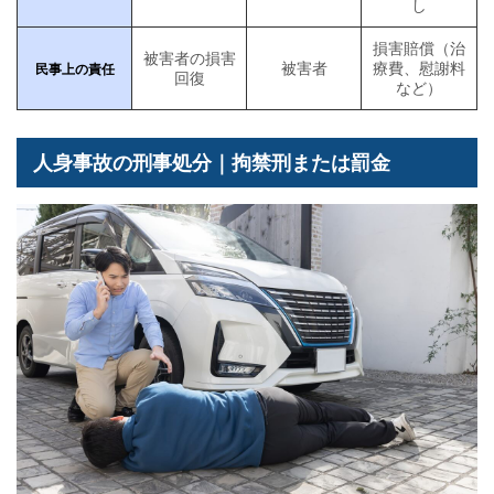
し
損害賠償（治
被害者の損害
被害者
療費、慰謝料
民事上の責任
回復
など）
人身事故の刑事処分｜拘禁刑または罰金