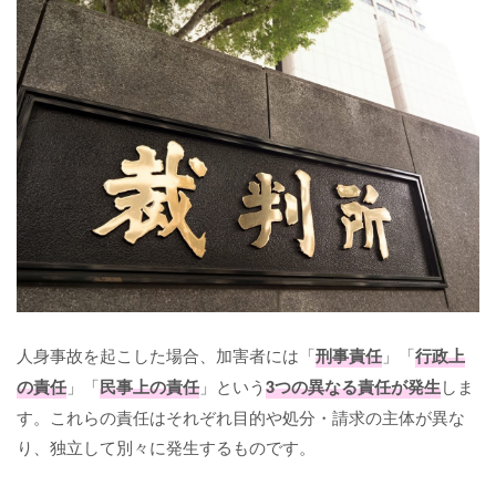
人身事故を起こした場合、加害者には「
刑事責任
」「
行政上
の責任
」「
民事上の責任
」という
3つの異なる責任が発生
しま
す。これらの責任はそれぞれ目的や処分・請求の主体が異な
り、独立して別々に発生するものです。