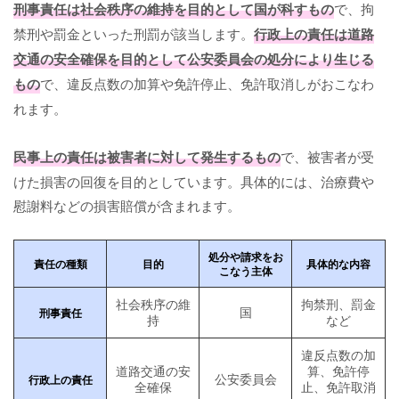
刑事責任は社会秩序の維持を目的として国が科すもの
で、拘
禁刑や罰金といった刑罰が該当します。
行政上の責任は道路
交通の安全確保を目的として公安委員会の処分により生じる
もの
で、違反点数の加算や免許停止、免許取消しがおこなわ
れます。
民事上の責任は被害者に対して発生するもの
で、被害者が受
けた損害の回復を目的としています。具体的には、治療費や
慰謝料などの損害賠償が含まれます。
処分や請求をお
責任の種類
目的
具体的な内容
こなう主体
社会秩序の維
拘禁刑、罰金
国
刑事責任
持
など
違反点数の加
道路交通の安
算、免許停
公安委員会
行政上の責任
全確保
止、免許取消