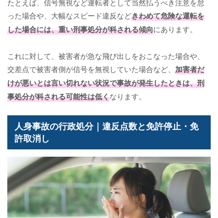
たとえば、信号無視など運転者として当然払うべき注意を怠
った場合や、大幅なスピード違反など
きわめて危険な運転を
した場合には、重い刑事処分が科される傾向
にあります。
これに対して、被害者が急な飛び出しをおこなった場合や、
交差点で被害者側が信号を無視していた場合など、
加害者だ
けが悪いとは言い切れない状況で事故が発生したときは、刑
事処分が科される可能性は低く
なります。
人身事故の行政処分｜違反点数と免許停止・免
許取消し