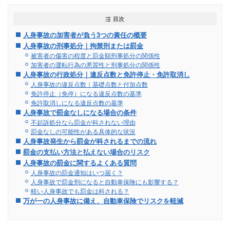
目次
人身事故の加害者が負う3つの責任の概要
人身事故の刑事処分｜拘禁刑または罰金
被害者の傷害の程度と罰金額刑事処分の関係性
加害者の運転行為の悪質性と刑事処分の関係性
人身事故の行政処分｜違反点数と免許停止・免許取消し
人身事故の違反点数｜基礎点数と付加点数
免許停止（免停）になる違反点数の基準
免許取消しになる違反点数の基準
人身事故で罰金なしになる場合の条件
不起訴処分なら罰金が科されない理由
罰金なしの可能性がある具体的な状況
人身事故発生から罰金が科されるまでの流れ
罰金の支払い方法と払えない場合のリスク
人身事故の罰金に関するよくある質問
人身事故の罰金通知はいつ届く？
人身事故で罰金刑になると自動車保険にも影響する？
軽い人身事故でも罰金は科される？
万が一の人身事故に備え、自動車保険でリスクを軽減