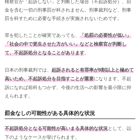
検察官が「起訴しない」と判断した場合（不起訴処分）、罰
金を含む一切の刑事罰が科されません。刑事裁判など、刑事
罰を科すために必要な手続きが実施されないためです。
罪を犯したことが確実であっても、
「処罰の必要性が低い」
「社会の中で更生させた方がいい」などと検察官が判断し
て、不起訴処分となることがあります
。
日本の刑事裁判では、
起訴されると有罪率が9割以上と極めて
高いため、不起訴処分を目指すことが重要
になります。不起
訴になれば前科もつかず、今後の生活への影響を最小限に抑
えられます。
罰金なしの可能性がある具体的な状況
不起訴処分となる可能性が高いまる具体的な状況
として、以
下のようなケースが挙げられます。