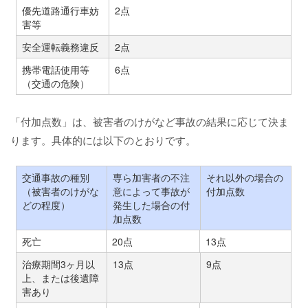
優先道路通行車妨
2点
害等
安全運転義務違反
2点
携帯電話使用等
6点
（交通の危険）
「付加点数」は、被害者のけがなど事故の結果に応じて決ま
ります。具体的には以下のとおりです。
交通事故の種別
専ら加害者の不注
それ以外の場合の
（被害者のけがな
意によって事故が
付加点数
どの程度）
発生した場合の付
加点数
死亡
20点
13点
治療期間3ヶ月以
13点
9点
上、または後遺障
害あり