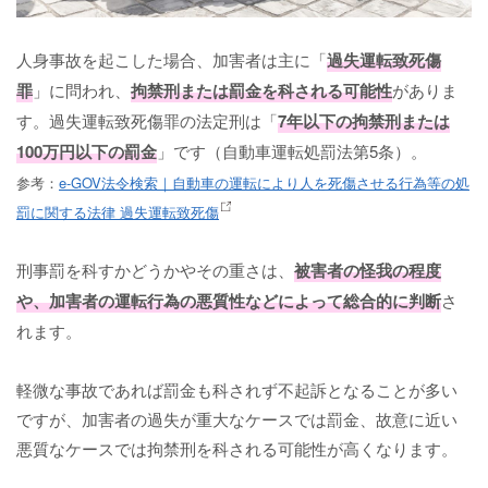
人身事故を起こした場合、加害者は主に「
過失運転致死傷
罪
」に問われ、
拘禁刑または罰金を科される可能性
がありま
す。過失運転致死傷罪の法定刑は「
7年以下の拘禁刑または
100万円以下の罰金
」です（自動車運転処罰法第5条）。
参考：
e-GOV法令検索｜自動車の運転により人を死傷させる行為等の処
罰に関する法律 過失運転致死傷
刑事罰を科すかどうかやその重さは、
被害者の怪我の程度
や、加害者の運転行為の悪質性などによって総合的に判断
さ
れます。
軽微な事故であれば罰金も科されず不起訴となることが多い
ですが、加害者の過失が重大なケースでは罰金、故意に近い
悪質なケースでは拘禁刑を科される可能性が高くなります。