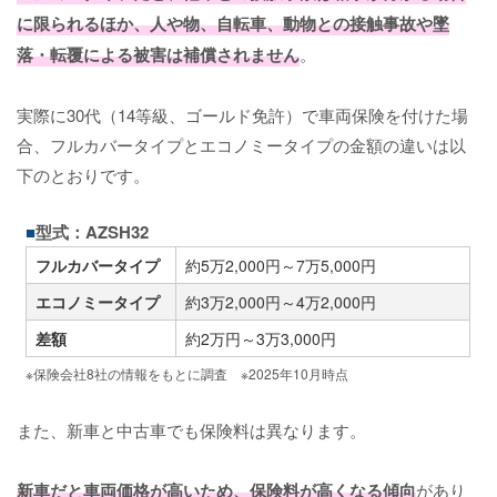
に限られるほか、人や物、自転車、動物との接触事故や墜
落・転覆による被害は補償されません
。
実際に30代（14等級、ゴールド免許）で車両保険を付けた場
合、フルカバータイプとエコノミータイプの金額の違いは以
下のとおりです。
型式：AZSH32
フルカバータイプ
約5万2,000円～7万5,000円
エコノミータイプ
約3万2,000円～4万2,000円
差額
約2万円～3万3,000円
※保険会社
8
社の情報をもとに調査 ※
2025
年
10
月時点
また、新車と中古車でも保険料は異なります。
新車だと車両価格が高いため、保険料が高くなる傾向
があり