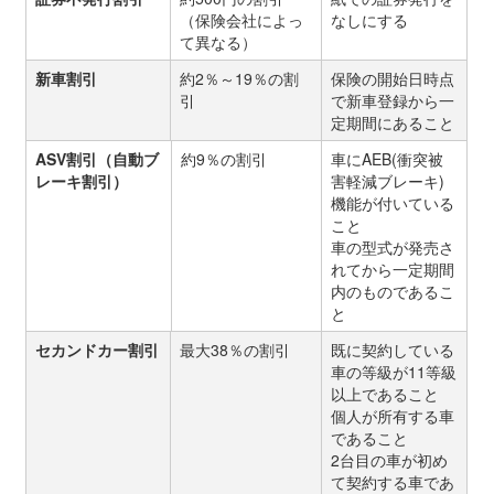
（保険会社によっ
なしにする
て異なる）
新車割引
約2％～19％の割
保険の開始日時点
引
で新車登録から一
定期間にあること
ASV割引（自動ブ
約9％の割引
車にAEB(衝突被
レーキ割引）
害軽減ブレーキ)
機能が付いている
こと
車の型式が発売さ
れてから一定期間
内のものであるこ
と
セカンドカー割引
最大38％の割引
既に契約している
車の等級が11等級
以上であること
個人が所有する車
であること
2台目の車が初め
て契約する車であ