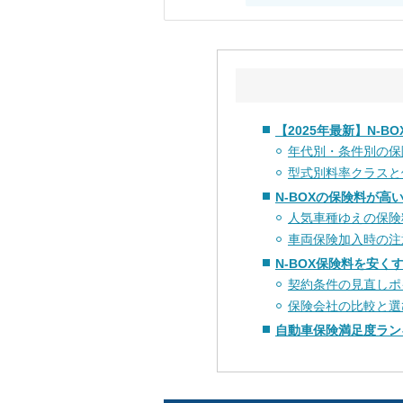
【2025年最新】N-B
年代別・条件別の保
型式別料率クラスと
N-BOXの保険料が高
人気車種ゆえの保険
車両保険加入時の注
N-BOX保険料を安く
契約条件の見直しポ
保険会社の比較と選
自動車保険満足度ラン