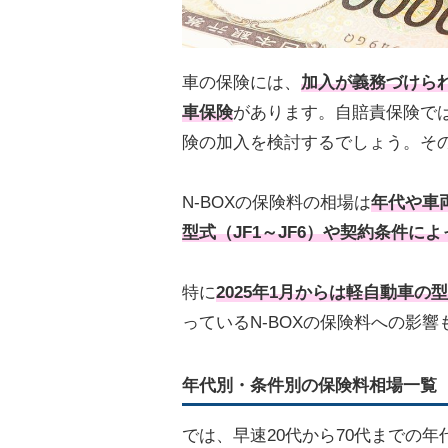
車の保険には、
加入が義務づけら
車保険
があります。自賠責保険で
険の加入を検討するでしょう。そ
N-BOXの保険料の相場は
年代や車
型式（JF1～JF6）や契約条件に
特に
2025年1月からは軽自動車の
っているN-BOXの保険料への影
年代別・条件別の保険料相場一覧
では、早速20代から70代までの年