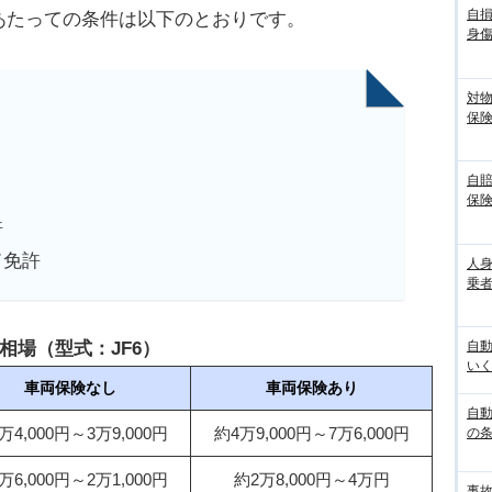
自
あたっての条件は以下のとおりです。
身
対
保
自
保
許
ド免許
人
乗者
相場（型式：JF6）
自
いく
車両保険なし
車両保険あり
自動
万4,000円～3万9,000円
約4万9,000円～7万6,000円
の
万6,000円～2万1,000円
約2万8,000円～4万円
事