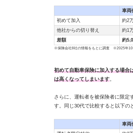
車両
初めて加入
約2万
他社からの切り替え
約1万
差額
約5,
※保険会社
8
社の情報をもとに調査 ※
2025
年
10
初めて自動車保険に加入する場合
は高くなってしまいます
。
さらに、運転者を被保険者に限定
す。同じ30代で比較すると以下の
車両