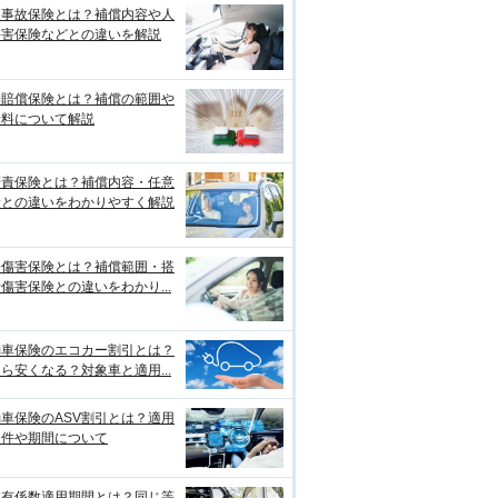
損事故保険とは？補償内容や人
傷害保険などとの違いを解説
物賠償保険とは？補償の範囲や
険料について解説
賠責保険とは？補償内容・任意
険との違いをわかりやすく解説
身傷害保険とは？補償範囲・搭
傷害保険との違いをわかり...
動車保険のエコカー割引とは？
ら安くなる？対象車と適用...
車保険のASV割引とは？適用
条件や期間について
故有係数適用期間とは？同じ等