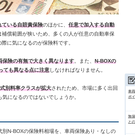
れている自賠責保険
のほかに、
任意で加入する自動
は補償範囲が狭いため、多くの人が任意の自動車保
の際に気になるのが保険料です。
両保険の有無で大きく異なります
。また、
N-BOXの
よっても異なる点に注意
しなければなりません。
型式別料率クラスが拡大
されたため、市場に多く出回
車
響も気になるのではないでしょうか。
ポ
無
との
代別N-BOXの保険料相場を、車両保険あり・なしの