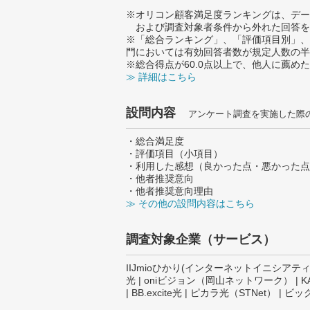
※オリコン顧客満足度ランキングは、デー
および調査対象者条件から外れた回答を
※「総合ランキング」、「評価項目別」、
門においては有効回答者数が規定人数の半
※総合得点が60.0点以上で、他人に薦
≫ 詳細はこちら
設問内容
アンケート調査を実施した際
・総合満足度
・評価項目（小項目）
・利用した感想（良かった点・悪かった点
・他者推奨意向
・他者推奨意向理由
≫ その他の設問内容はこちら
調査対象企業（サービス）
IIJmioひかり(インターネットイニシアティブ) |
光 | oniビジョン（岡山ネットワーク） | KABU&
| BB.excite光 | ピカラ光（STNet）