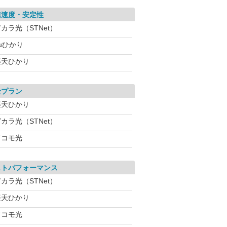
信速度・安定性
カラ光（STNet）
uひかり
楽天ひかり
金プラン
楽天ひかり
カラ光（STNet）
ドコモ光
ストパフォーマンス
カラ光（STNet）
楽天ひかり
ドコモ光