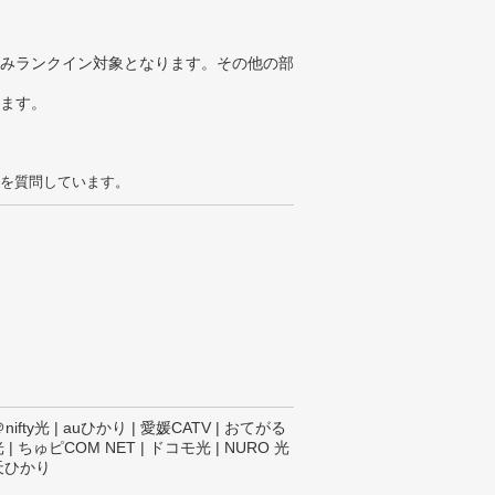
みランクイン対象となります。その他の部
ります。
を質問しています。
ty光 | auひかり | 愛媛CATV | おてがる
光 | ちゅピCOM NET | ドコモ光 | NURO 光
楽天ひかり