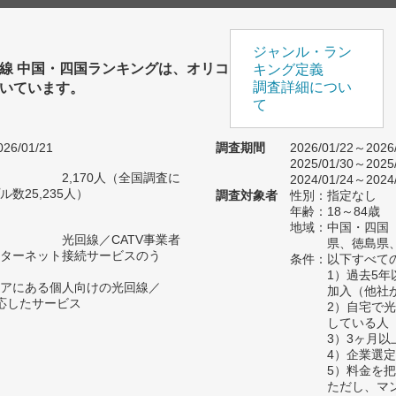
ジャンル・ラン
線 中国・四国ランキングは、オリコ
キング定義
いています。
調査詳細につい
て
26/01/21
調査期間
2026/01/22～2026
2025/01/30～2025
2,170人（全国調査に
2024/01/24～2024
数25,235人）
調査対象者
性別：指定なし
年齢：18～84歳
地域：中国・四国
光回線／CATV事業者
県、徳島県
ターネット接続サービスのう
条件：以下すべて
1）過去5年
アにある個人向けの光回線／
加入（他社
対応したサービス
2）自宅で光
している人
3）3ヶ月
4）企業選
5）料金を
ただし、マ