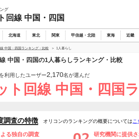
ング
ト回線 中国・四国
北海道
東北
関東
甲信越・北陸
東海
近畿
線 中国・四国ランキング・比較
1人暮らし
回線 中国・四国の1人暮らしランキング・比較
2,170
を利用したユーザー
名が選んだ
ット回線 中国・四国
度調査の特徴
オリコンのランキングの概要については
こ
による独自の調査
研究機関に提供さ