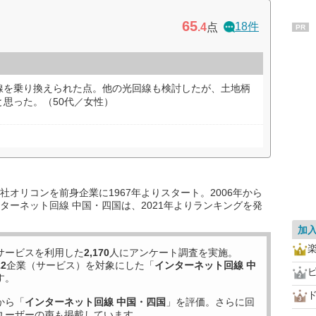
65
18件
.4
点
PR
線を乗り換えられた点。他の光回線も検討したが、土地柄
思った。（50代／女性）
オリコンを前身企業に1967年よりスタート。2006年から
ターネット回線 中国・四国は、2021年よりランキングを発
加
サービスを利用した
2,170
人にアンケート調査を実施。
22
企業（サービス）を対象にした「
インターネット回線 中
ピ
す。
から「
インターネット回線 中国・四国
」を評価。さらに回
ユーザーの声も掲載しています。