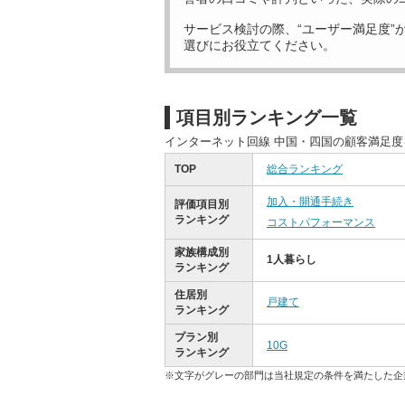
サービス検討の際、“ユーザー満足度”
選びにお役立てください。
項目別ランキング一覧
インターネット回線 中国・四国の顧客満足
TOP
総合ランキング
加入・開通手続き
評価項目別
ランキング
コストパフォーマンス
家族構成別
1人暮らし
ランキング
住居別
戸建て
ランキング
プラン別
10G
ランキング
※文字がグレーの部門は当社規定の条件を満たした企