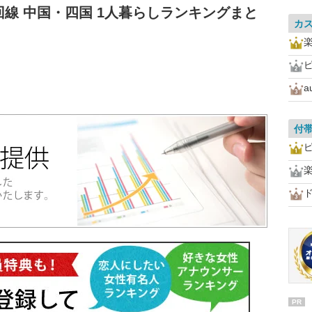
線 中国・四国 1人暮らしランキングまと
カ
ピ
a
付
ピ
PR