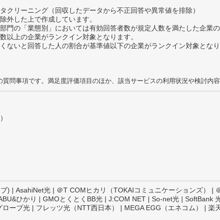
タクリーニング（回収したデータから不正回答や異常値を排除）
除外した上で作成しています。
部門の「業態別」においては有効回答者数が規定人数を満たした企業の
数以上の企業がランクイン対象となります。
めたくないと回答した人の割合が基準値以下の企業がランクイン対象とな
の質問事項です。満足度評価項目のほか、該当サービスの利用状況や検討内容
）
 AsahiNet光 | ＠T COMヒカリ（TOKAIコミュニケーションズ） | ＠nif
ひかり | GMOとくとくBB光 | J:COM NET | So-net光 | SoftBank 
 | ビッグローブ光 | フレッツ光（NTT西日本） | MEGA EGG（エネコム） | 