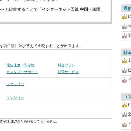
通
からも比較することで「
インターネット回線 中国・四国
」
ピ
a
度を項目別に並び替えて比較することが出来ます。
料
通信速度・安定性
料金プラン
ピ
カスタマーサポート
付帯サービス
ファミリー
コ
マンション
ピ
業が2社未満のため発表しておりません。