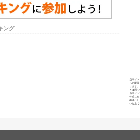
キング
当サイト
らの配置
ります。
とは固く
当サイト
作成した
出された
いた上で