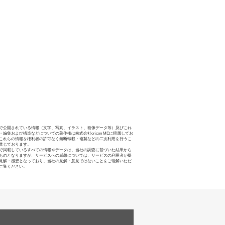
で公開されている情報（文字、写真、イラスト、画像データ等）及びこれ
・編集および構造などについての著作権は株式会社oricon MEに帰属してお
これらの情報を権利者の許可なく無断転載・複製などの二次利用を行うこ
禁じております。
で掲載しているすべての情報やデータは、当社の調査に基づいた結果から
ものとなりますが、サービスへの感想については、サービスの利用者が提
見解・感想となっており、当社の見解・意見ではないことをご理解いただ
ご覧ください。