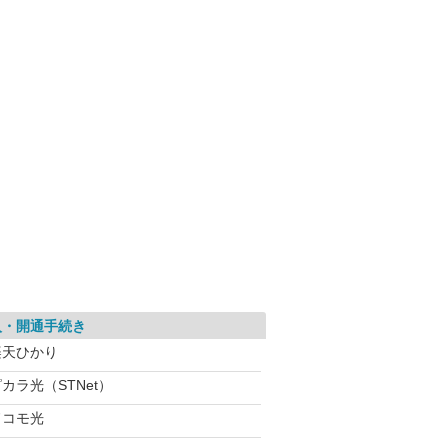
入・開通手続き
楽天ひかり
カラ光（STNet）
ドコモ光