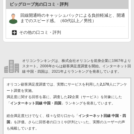
ビッグローブ光の口コミ・評判
回線開通時のキャッシュバックによる負担軽減と、開通
までのスピード感。（60代以上／男性）
その他の口コミ・評判
オリコンランキングは、株式会社オリコンを前身企業に1967年より
スタート。2006年からは顧客満足度調査を開始。インターネット回
線 中国・四国は、2021年よりランキングを発表しています。
オリコン顧客満足度調査では、実際にサービスを利用した
2,170
人にアンケ
ート調査を実施。
満足度に関する回答を基に、調査した
22
企業（サービス）を対象にした
「
インターネット回線 中国・四国
」ランキングを発表しています。
総合満足度だけでなく、様々な切り口から「
インターネット回線 中国・四
国
」を評価。さらに回答者の口コミや評判といった、実際のユーザーの声
も掲載しています。