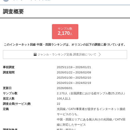
調査概要
サンプル数
2,170
人
このインターネット回線 中国・四国ランキングは、オリコンの以下の調査に基づいています。
ジャンル・ランキング定義 調査詳細について
事前調査
2025/11/19～2026/01/21
調査期間
2026/01/22～2026/02/09
2025/01/30～2025/02/10
2024/01/24～2024/02/19
更新日
2026/06/01
サンプル数
2,170人（全国調査における総サンプル数25,235人）
規定人数
100人以上
調査企業(サービス)数
22
定義
光回線／CATV事業者が提供するインターネット接続
サービスのうち、
中国・四国エリアにある個人向けの光回線／CATV回
線に対応したサービス
調査対象者
性別：指定なし