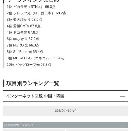
1位 ピカラ光（STNet） 69.3点
2位 フレッツ光（NTT西日本） 69.2点
3位 楽天ひかり 68.6点
4位 愛媛CATV 67.8点
4位 ドコモ光 67.8点
6位 auひかり 67.2点
7位 NURO 光 66.3点
8位 SoftBank 光 65.4点
8位 MEGA EGG（エネコム） 65.4点
10位 ビッグローブ光 63.3点
項目別ランキング一覧
インターネット回線 中国・四国
総合ランキング
評価項目別ランキング