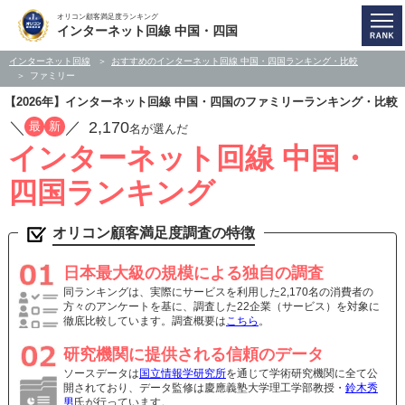
オリコン顧客満足度ランキング
インターネット回線 中国・四国
インターネット回線
おすすめのインターネット回線 中国・四国ランキング・比較
ファミリー
【2026年】インターネット回線 中国・四国のファミリーランキング・比較
／
／
2,170
最
新
名が選んだ
インターネット回線 中国・
四国ランキング
オリコン顧客満足度調査の特徴
日本最大級の規模による独自の調査
同ランキングは、実際にサービスを利用した2,170名の消費者の
方々のアンケートを基に、調査した22企業（サービス）を対象に
徹底比較しています。調査概要は
こちら
。
研究機関に提供される信頼のデータ
ソースデータは
国立情報学研究所
を通じて学術研究機関に全て公
開されており、データ監修は慶應義塾大学理工学部教授・
鈴木秀
男
氏が行っています。