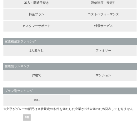
加入・開通手続き
通信速度・安定性
料金プラン
コストパフォーマンス
カスタマーサポート
付帯サービス
家族構成別ランキング
1人暮らし
ファミリー
住居別ランキング
戸建て
マンション
プラン別ランキング
10G
※文字がグレーの部門は当社規定の条件を満たした企業が2社未満のため発表しておりません。
PR