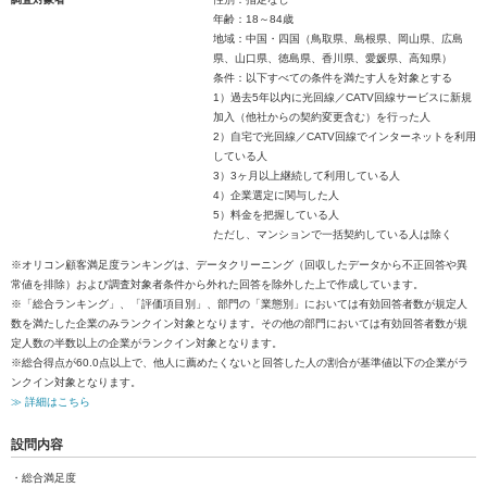
年齢：18～84歳
地域：中国・四国（鳥取県、島根県、岡山県、広島
県、山口県、徳島県、香川県、愛媛県、高知県）
条件：以下すべての条件を満たす人を対象とする
1）過去5年以内に光回線／CATV回線サービスに新規
加入（他社からの契約変更含む）を行った人
2）自宅で光回線／CATV回線でインターネットを利用
している人
3）3ヶ月以上継続して利用している人
4）企業選定に関与した人
5）料金を把握している人
ただし、マンションで一括契約している人は除く
※オリコン顧客満足度ランキングは、データクリーニング（回収したデータから不正回答や異
常値を排除）および調査対象者条件から外れた回答を除外した上で作成しています。
※「総合ランキング」、「評価項目別」、部門の「業態別」においては有効回答者数が規定人
数を満たした企業のみランクイン対象となります。その他の部門においては有効回答者数が規
定人数の半数以上の企業がランクイン対象となります。
※総合得点が60.0点以上で、他人に薦めたくないと回答した人の割合が基準値以下の企業がラ
ンクイン対象となります。
≫ 詳細はこちら
設問内容
・総合満足度