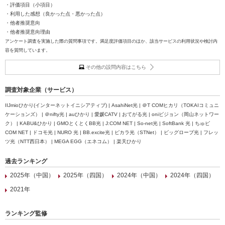
・評価項目（小項目）
・利用した感想（良かった点・悪かった点）
・他者推奨意向
・他者推奨意向理由
アンケート調査を実施した際の質問事項です。満足度評価項目のほか、該当サービスの利用状況や検討内
容を質問しています。
その他の設問内容はこちら
調査対象企業（サービス）
IIJmioひかり(インターネットイニシアティブ) | AsahiNet光 | ＠T COMヒカリ（TOKAIコミュニ
ケーションズ） | ＠nifty光 | auひかり | 愛媛CATV | おてがる光 | oniビジョン（岡山ネットワー
ク） | KABU&ひかり | GMOとくとくBB光 | J:COM NET | So-net光 | SoftBank 光 | ちゅピ
COM NET | ドコモ光 | NURO 光 | BB.excite光 | ピカラ光（STNet） | ビッグローブ光 | フレッ
ツ光（NTT西日本） | MEGA EGG（エネコム） | 楽天ひかり
過去ランキング
2025年（中国）
2025年（四国）
2024年（中国）
2024年（四国）
2021年
ランキング監修