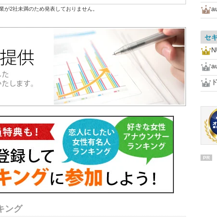
a
業が2社未満のため発表しておりません。
セ
N
a
PR
キング