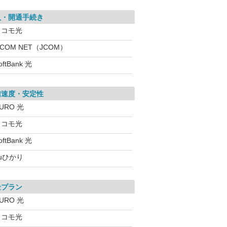
入・開通手続き
ドコモ光
:COM NET（JCOM）
oftBank 光
信速度・安定性
URO 光
ドコモ光
oftBank 光
uひかり
金プラン
URO 光
ドコモ光