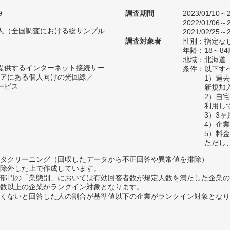
9
調査期間
2023/01/10～2
2022/01/06～2
30人（全国調査における総サンプル
2021/02/25～2
調査対象者
性別：指定な
年齢：18～84
地域：北海道
が提供するインターネット接続サー
条件：以下す
アにある個人向けの光回線／
1）過
ービス
新規加
2）自
利用し
3）3
4）企
5）料
ただし
タクリーニング（回収したデータから不正回答や異常値を排除）
除外した上で作成しています。
部門の「業態別」においては有効回答者数が規定人数を満たした企業の
数以上の企業がランクイン対象となります。
めたくないと回答した人の割合が基準値以下の企業がランクイン対象とな