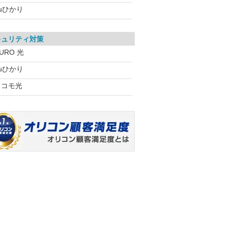
uひかり
キュリティ対策
URO 光
uひかり
ドコモ光