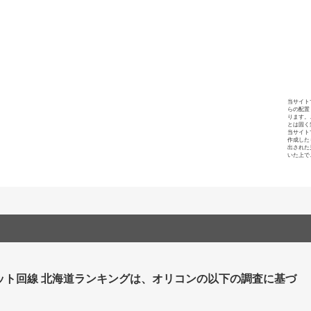
当サイト
らの配置
ります。
とは固く
当サイト
作成した
出された
いた上で
ット回線 北海道ランキングは、オリコンの以下の調査に基づ