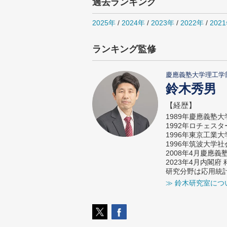
過去ランキング
2025年
/
2024年
/
2023年
/
2022年
/
202
ランキング監修
慶應義塾大学理工学
鈴木秀男
【経歴】
1989年慶應義塾
1992年ロチェス
1996年東京工業
1996年筑波大学
2008年4月慶應
2023年4月内閣
研究分野は応用統
≫ 鈴木研究室につ