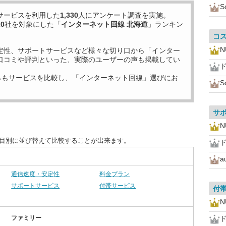
S
サービスを利用した
1,330
人にアンケート調査を実施。
20
社を対象にした「
インターネット回線 北海道
」ランキン
コ
N
定性、サポートサービスなど様々な切り口から「インター
口コミや評判といった、実際のユーザーの声も掲載してい
らもサービスを比較し、「インターネット回線」選びにお
S
サ
N
項目別に並び替えて比較することが出来ます。
a
通信速度・安定性
料金プラン
サポートサービス
付帯サービス
付
N
ファミリー