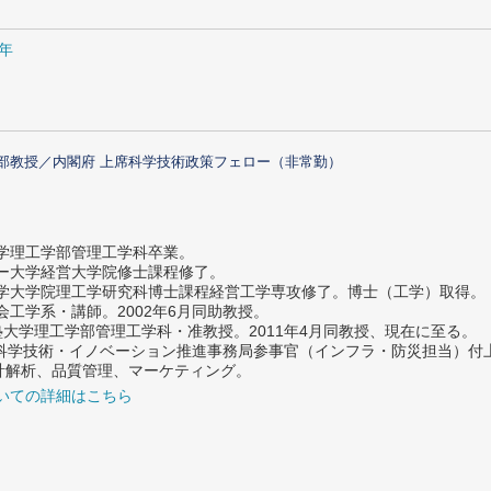
1年
部教授／内閣府 上席科学技術政策フェロー（非常勤）
大学理工学部管理工学科卒業。
ター大学経営大学院修士課程修了。
大学大学院理工学研究科博士課程経営工学専攻修了。博士（工学）取得。
社会工学系・講師。2002年6月同助教授。
義塾大学理工学部管理工学科・准教授。2011年4月同教授、現在に至る。
府 科学技術・イノベーション推進事務局参事官（インフラ・防災担当）
計解析、品質管理、マーケティング。
いての詳細はこちら