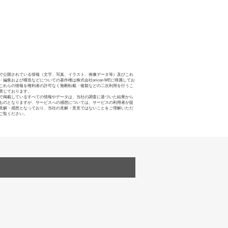
で公開されている情報（文字、写真、イラスト、画像データ等）及びこれ
・編集および構造などについての著作権は株式会社oricon MEに帰属してお
これらの情報を権利者の許可なく無断転載・複製などの二次利用を行うこ
禁じております。
で掲載しているすべての情報やデータは、当社の調査に基づいた結果から
ものとなりますが、サービスへの感想については、サービスの利用者が提
見解・感想となっており、当社の見解・意見ではないことをご理解いただ
ご覧ください。