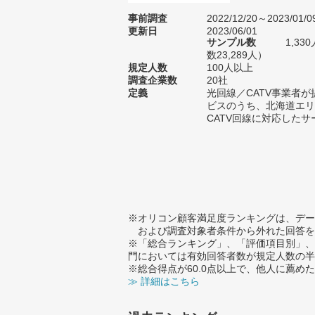
事前調査
2022/12/20～2023/01/0
更新日
2023/06/01
サンプル数
1,3
数23,289人）
規定人数
100人以上
調査企業数
20社
定義
光回線／CATV事業者
ビスのうち、北海道エリ
CATV回線に対応したサ
※オリコン顧客満足度ランキングは、デー
および調査対象者条件から外れた回答を
※「総合ランキング」、「評価項目別」、
門においては有効回答者数が規定人数の半
※総合得点が60.0点以上で、他人に薦
≫ 詳細はこちら