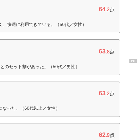
64
.2
点
く、快適に利用できている。（50代／女性）
63
.8
点
PR
とのセット割があった。（50代／男性）
63
.2
点
になった。（60代以上／女性）
62
.9
点