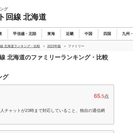
ング
ト回線 北海道
東
甲信越・北陸
東海
近畿
中国
四国
九州
線 北海道ランキング・比較
2023年版
ファミリー
回線 北海道のファミリーランキング・比較
ング
65
.5
点
人チャットが23時まで対応していること、独自の通信網