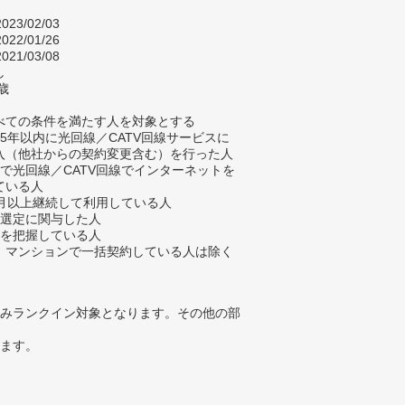
023/02/03
022/01/26
021/03/08
し
歳
べての条件を満たす人を対象とする
去5年以内に光回線／CATV回線サービスに
入（他社からの契約変更含む）を行った人
宅で光回線／CATV回線でインターネットを
ている人
ヶ月以上継続して利用している人
業選定に関与した人
金を把握している人
、マンションで一括契約している人は除く
みランクイン対象となります。その他の部
ります。