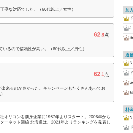
丁寧な対応でした。（60代以上／女性）
加
J
62
.8
点
S
利用しているので信頼性が高い。（60代以上／男性）
通
N
62
）
.1
点
S
が出来るのが良かった。キャンペーンもたくさんあってお
a
性）
料
オリコンを前身企業に1967年よりスタート。2006年から
N
ターネット回線 北海道は、2021年よりランキングを発表し