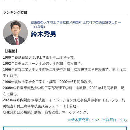
ランキング監修
慶應義塾大学理工学部教授／内閣府 上席科学技術政策フェロー
（非常勤）
鈴木秀男
【経歴】
1989年慶應義塾大学理工学部管理工学科卒業。
1992年ロチェスター大学経営大学院修士課程修了。
1996年東京工業大学大学院理工学研究科博士課程経営工学専攻修了。博士（工
学）取得。
1996年筑波大学社会工学系・講師。2002年6月同助教授。
2008年4月慶應義塾大学理工学部管理工学科・准教授。2011年4月同教授、現
在に至る。
2023年4月内閣府 科学技術・イノベーション推進事務局参事官（インフラ・防
災担当）付上席科学技術政策フェロー（非常勤）
研究分野は応用統計解析、品質管理、マーケティング。
≫鈴木研究室についての詳細はこちら