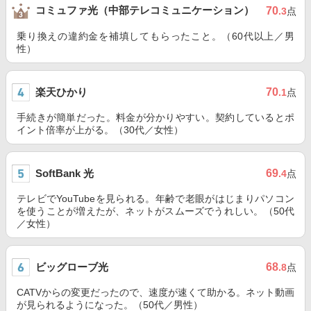
コミュファ光（中部テレコミュニケーション）
70
.3
点
乗り換えの違約金を補填してもらったこと。（60代以上／男
性）
楽天ひかり
70
.1
点
手続きが簡単だった。料金が分かりやすい。契約しているとポ
イント倍率が上がる。（30代／女性）
SoftBank 光
69
.4
点
テレビでYouTubeを見られる。年齢で老眼がはじまりパソコン
を使うことが増えたが、ネットがスムーズでうれしい。（50代
／女性）
ビッグローブ光
68
.8
点
CATVからの変更だったので、速度が速くて助かる。ネット動画
が見られるようになった。（50代／男性）