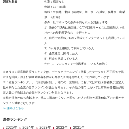
調査対象者
性別：指定なし
年齢：18～84歳
地域：甲信越・北陸（新潟県、富山県、石川県、福井県、山梨
県、長野県）
条件：以下すべての条件を満たす人を対象とする
1）過去5年以内に光回線／CATV回線サービスに新規加入（他
社からの契約変更含む）を行った人
2）自宅で光回線／CATV回線でインターネットを利用している
人
3）3ヶ月以上継続して利用している人
4）企業選定に関与した人
5）料金を把握している人
ただし、マンションで一括契約している人は除く
※オリコン顧客満足度ランキングは、データクリーニング（回収したデータから不正回答や異
常値を排除）および調査対象者条件から外れた回答を除外した上で作成しています。
※「総合ランキング」、「評価項目別」、部門の「業態別」においては有効回答者数が規定人
数を満たした企業のみランクイン対象となります。その他の部門においては有効回答者数が規
定人数の半数以上の企業がランクイン対象となります。
※総合得点が60.0点以上で、他人に薦めたくないと回答した人の割合が基準値以下の企業がラ
ンクイン対象となります。
≫ 詳細はこちら
過去ランキング
2025年
2024年
2023年
2022年
2021年