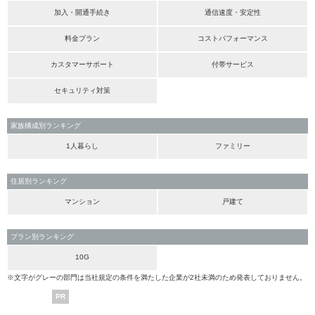
加入・開通手続き
通信速度・安定性
料金プラン
コストパフォーマンス
カスタマーサポート
付帯サービス
セキュリティ対策
家族構成別ランキング
1人暮らし
ファミリー
住居別ランキング
マンション
戸建て
プラン別ランキング
10G
※文字がグレーの部門は当社規定の条件を満たした企業が2社未満のため発表しておりません。
PR