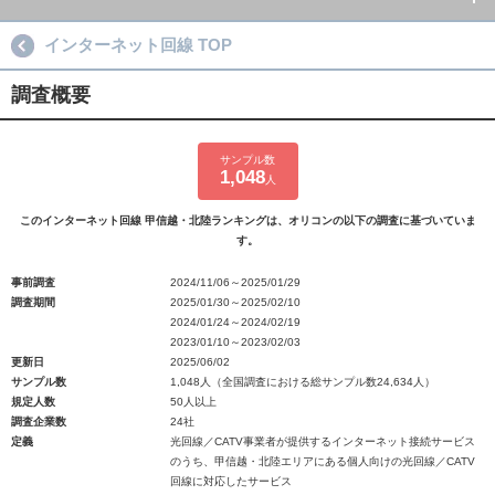
インターネット回線 TOP
調査概要
サンプル数
1,048
人
このインターネット回線 甲信越・北陸ランキングは、オリコンの以下の調査に基づいていま
す。
事前調査
2024/11/06～2025/01/29
調査期間
2025/01/30～2025/02/10
2024/01/24～2024/02/19
2023/01/10～2023/02/03
更新日
2025/06/02
サンプル数
1,048人（全国調査における総サンプル数24,634人）
規定人数
50人以上
調査企業数
24社
定義
光回線／CATV事業者が提供するインターネット接続サービス
のうち、甲信越・北陸エリアにある個人向けの光回線／CATV
回線に対応したサービス