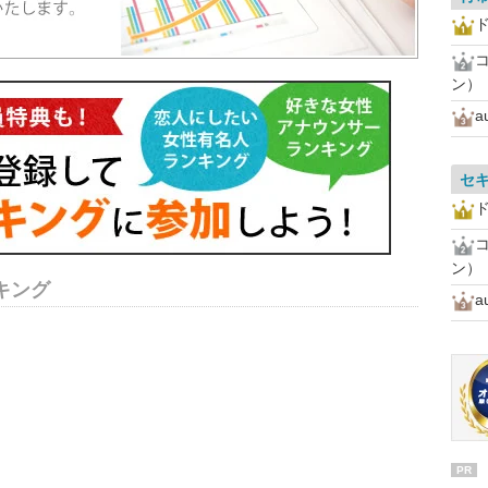
ン）
a
セ
ン）
キング
a
PR