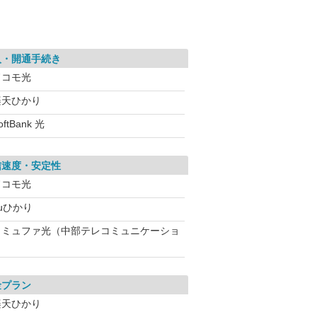
入・開通手続き
ドコモ光
楽天ひかり
oftBank 光
信速度・安定性
ドコモ光
uひかり
コミュファ光（中部テレコミュニケーショ
金プラン
楽天ひかり