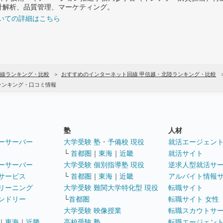
計解析、品質管理、マーケティング。
いての詳細はこちら
線ランキング・比較
おすすめのインターネット回線 甲信越・北陸ランキング・比較
ランキング・口コミ情報
塾
人材
ーサーバー
大学受験 塾・予備校 現役
就活エージェン
└
首都圏
｜
東海
｜
近畿
就活サイト
ーサーバー
大学受験 個別指導塾 現役
逆求人型就活サ
サービス
└
首都圏
｜
東海
｜
近畿
アルバイト情報
リーニング
大学受験 難関大学特化型 現役
転職サイト
ンドリー
└
首都圏
転職サイト 女性
大学受験 映像授業
転職スカウトサ
｜
東海
｜
近畿
高校受験 塾
転職エージェン