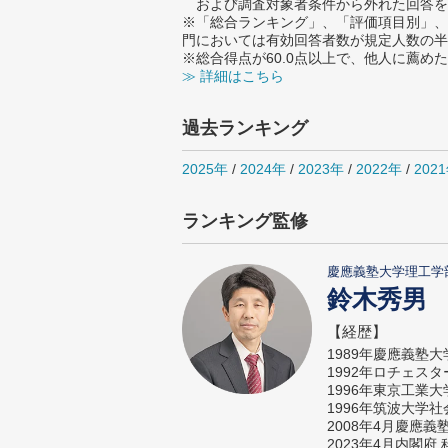
および調査対象者条件から外れた回答を
※「総合ランキング」、「評価項目別」、
門においては有効回答者数が規定人数の半
※総合得点が60.0点以上で、他人に薦
≫ 詳細はこちら
過去ランキング
2025年
/
2024年
/
2023年
/
2022年
/
202
ランキング監修
慶應義塾大学理工学
鈴木秀男
【経歴】
1989年慶應義塾
1992年ロチェス
1996年東京工業
1996年筑波大学
2008年4月慶應
2023年4月内閣