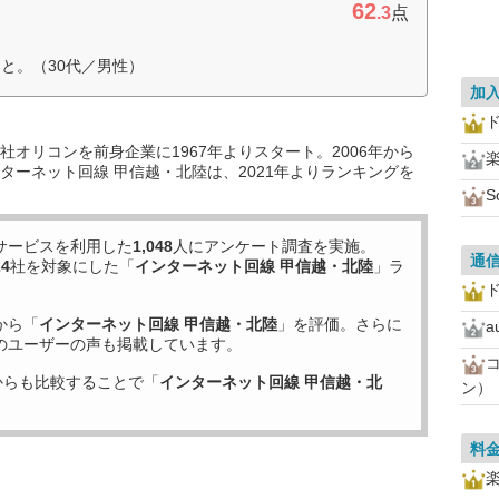
62
.3
点
と。（30代／男性）
加
オリコンを前身企業に1967年よりスタート。2006年から
ターネット回線 甲信越・北陸は、2021年よりランキングを
S
サービスを利用した
1,048
人にアンケート調査を実施。
通
24
社を対象にした「
インターネット回線 甲信越・北陸
」ラ
から「
インターネット回線 甲信越・北陸
」を評価。さらに
a
のユーザーの声も掲載しています。
からも比較することで「
インターネット回線 甲信越・北
ン）
料