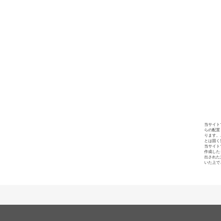
当サイト
らの配置
ります。
とは固く
当サイト
作成した
出された
いた上で