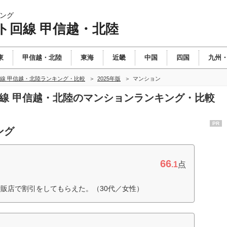
ング
ト回線 甲信越・北陸
東
甲信越・北陸
東海
近畿
中国
四国
九州
線 甲信越・北陸ランキング・比較
2025年版
マンション
回線 甲信越・北陸のマンションランキング・比較
PR
ング
66
.1
点
販店で割引をしてもらえた。（30代／女性）