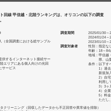
ト回線 甲信越・北陸ランキングは、オリコンの以下の調査
。
9
調査期間
2025/01/30～2
2024/01/24～2
48人（全国調査における総サンプル
2023/01/10～2
調査対象者
性別：指定な
年齢：18～84
地域：甲信越
が提供するインターネット接続サー
県、山
陸エリアにある個人向けの光回
条件：以下す
たサービス
1）過
新規加
2）自
利用し
3）3
4）企
5）料
ただし
タクリーニング（回収したデータから不正回答や異常値を排除）