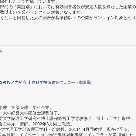
除外した上で作成しています。
部門の「業態別」においては有効回答者数が規定人数を満たした企業の
数以上の企業がランクイン対象となります。
めたくないと回答した人の割合が基準値以下の企業がランクイン対象とな
1年
部教授／内閣府 上席科学技術政策フェロー（非常勤）
大学理工学部管理工学科卒業。
ター大学経営大学院修士課程修了。
大学大学院理工学研究科博士課程経営工学専攻修了。博士（工学）取得。
社会工学系・講師。2002年6月同助教授。
義塾大学理工学部管理工学科・准教授。2011年4月同教授、現在に至る。
府 科学技術・イノベーション推進事務局参事官（インフラ・防災担当）