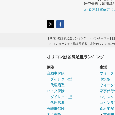
研究分野は応用統
≫ 鈴木研究室につ
オリコン顧客満足度ランキング
インターネット回
インターネット回線 甲信越・北陸のマンション
オリコン顧客満足度ランキング
保険
生活
自動車保険
ウォータ
└
ダイレクト型
浄水型
└
代理店型
ウォータ
バイク保険
家事代行
└
ダイレクト型
ハウスク
└
代理店型
コインラ
自転車保険
食材宅配
火災保険
└
首都圏