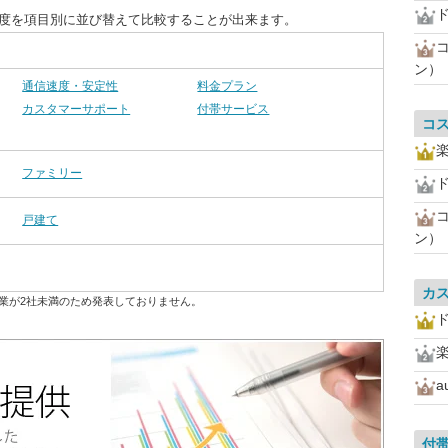
足度を項目別に並び替えて比較することが出来ます。
ン）
通信速度・安定性
料金プラン
カスタマーサポート
付帯サービス
コ
ファミリー
戸建て
ン）
カ
業が2社未満のため発表しておりません。
a
付