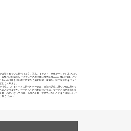
で公開されている情報（文字、写真、イラスト、画像データ等）及びこれ
・編集および構造などについての著作権は株式会社oricon MEに帰属してお
これらの情報を権利者の許可なく無断転載・複製などの二次利用を行うこ
禁じております。
で掲載しているすべての情報やデータは、当社の調査に基づいた結果から
ものとなりますが、サービスへの感想については、サービスの利用者が提
見解・感想となっており、当社の見解・意見ではないことをご理解いただ
ご覧ください。