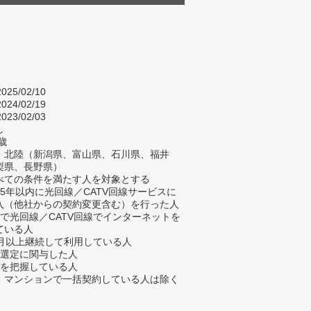
025/02/10
024/02/19
023/02/03
し
歳
・北陸（新潟県、富山県、石川県、福井
梨県、長野県）
べての条件を満たす人を対象とする
去5年以内に光回線／CATV回線サービスに
入（他社からの契約変更含む）を行った人
宅で光回線／CATV回線でインターネットを
ている人
ヶ月以上継続して利用している人
業選定に関与した人
金を把握している人
、マンションで一括契約している人は除く