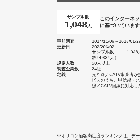
サンプル数
このインターネッ
1,048
に基づいています
人
事前調査
2024/11/06～2025/01/2
更新日
2025/06/02
サンプル数
1,0
数24,634人）
規定人数
50人以上
調査企業数
24社
定義
光回線／CATV事業者
ビスのうち、甲信越・北
線／CATV回線に対応し
※オリコン顧客満足度ランキングは、デー