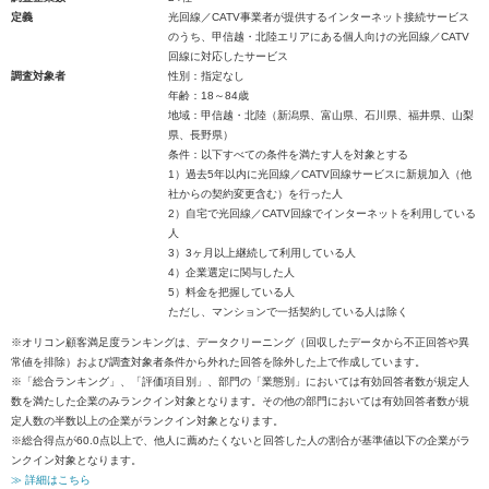
定義
光回線／CATV事業者が提供するインターネット接続サービス
のうち、甲信越・北陸エリアにある個人向けの光回線／CATV
回線に対応したサービス
調査対象者
性別：指定なし
年齢：18～84歳
地域：甲信越・北陸（新潟県、富山県、石川県、福井県、山梨
県、長野県）
条件：以下すべての条件を満たす人を対象とする
1）過去5年以内に光回線／CATV回線サービスに新規加入（他
社からの契約変更含む）を行った人
2）自宅で光回線／CATV回線でインターネットを利用している
人
3）3ヶ月以上継続して利用している人
4）企業選定に関与した人
5）料金を把握している人
ただし、マンションで一括契約している人は除く
※オリコン顧客満足度ランキングは、データクリーニング（回収したデータから不正回答や異
常値を排除）および調査対象者条件から外れた回答を除外した上で作成しています。
※「総合ランキング」、「評価項目別」、部門の「業態別」においては有効回答者数が規定人
数を満たした企業のみランクイン対象となります。その他の部門においては有効回答者数が規
定人数の半数以上の企業がランクイン対象となります。
※総合得点が60.0点以上で、他人に薦めたくないと回答した人の割合が基準値以下の企業がラ
ンクイン対象となります。
≫ 詳細はこちら