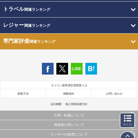
トラベル
関連ランキング
レジャー
関連ランキング
専門家評価
関連ランキング
オリコン顧客満足度調査とは
調査方法
掲載規約
お問い合わせ
会社概要
個人情報保護方針
引用・転載について
もくじ
利用者の声について
当サイトで公開されている情報（文字、写真、イラスト、画像データ等）及びこれらの配置・
編集および構造などについての著作権は株式会社oricon MEに帰属しております。
クッキーの使用について
当サイトに掲載している内容はすべてサービスの利用者が提出された見解・感想です。
これらの情報を権利者の許可なく無断転載・複製などの二次利用を行うことは固く禁じており