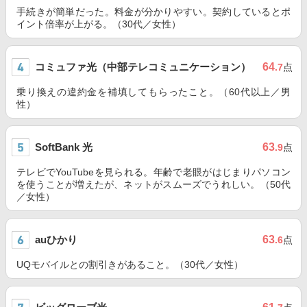
手続きが簡単だった。料金が分かりやすい。契約しているとポ
イント倍率が上がる。（30代／女性）
コミュファ光（中部テレコミュニケーション）
64
.7
点
乗り換えの違約金を補填してもらったこと。（60代以上／男
性）
SoftBank 光
63
.9
点
テレビでYouTubeを見られる。年齢で老眼がはじまりパソコン
を使うことが増えたが、ネットがスムーズでうれしい。（50代
／女性）
auひかり
63
.6
点
UQモバイルとの割引きがあること。（30代／女性）