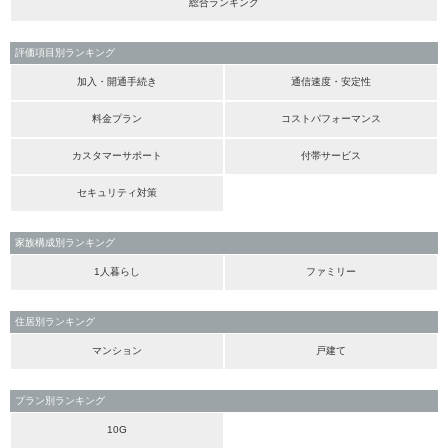
総合ランキング
評価項目別ランキング
加入・開通手続き
通信速度・安定性
料金プラン
コストパフォーマンス
カスタマーサポート
付帯サービス
セキュリティ対策
家族構成別ランキング
1人暮らし
ファミリー
住居別ランキング
マンション
戸建て
プラン別ランキング
10G