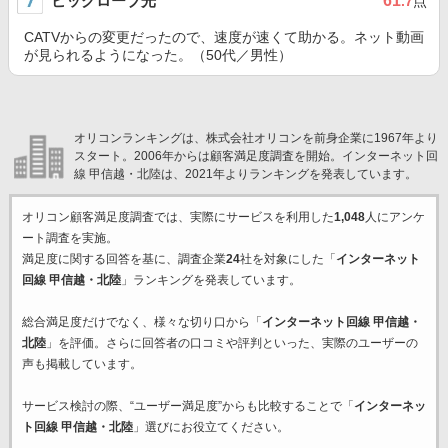
ビッグローブ光
61
.7
点
CATVからの変更だったので、速度が速くて助かる。ネット動画
が見られるようになった。（50代／男性）
オリコンランキングは、株式会社オリコンを前身企業に1967年より
スタート。2006年からは顧客満足度調査を開始。インターネット回
線 甲信越・北陸は、2021年よりランキングを発表しています。
オリコン顧客満足度調査では、実際にサービスを利用した
1,048
人にアンケ
ート調査を実施。
満足度に関する回答を基に、調査企業
24
社を対象にした「
インターネット
回線 甲信越・北陸
」ランキングを発表しています。
総合満足度だけでなく、様々な切り口から「
インターネット回線 甲信越・
北陸
」を評価。さらに回答者の口コミや評判といった、実際のユーザーの
声も掲載しています。
サービス検討の際、“ユーザー満足度”からも比較することで「
インターネッ
ト回線 甲信越・北陸
」選びにお役立てください。