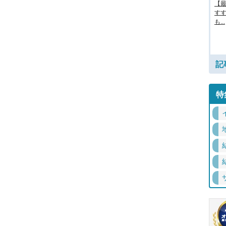
【最
す
も...
記
特