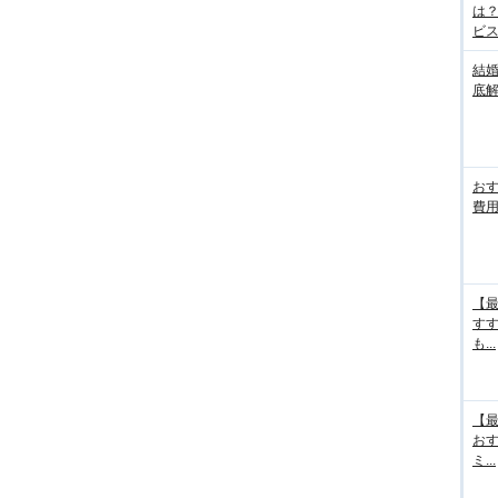
は
ビス.
結
底
お
費用
【最
す
も...
【最
お
ミ...