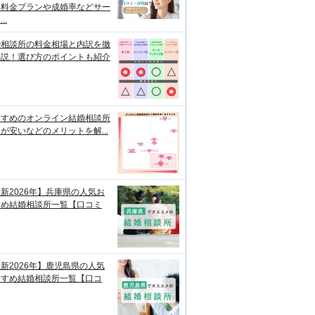
？料金プランや成婚率などサー
..
婚相談所の料金相場と内訳を徹
解説！選び方のポイントも紹介
すすめのオンライン結婚相談所
が安いなどのメリットを解...
新2026年】兵庫県の人気お
すめ結婚相談所一覧【口コミ
新2026年】鹿児島県の人気
すすめ結婚相談所一覧【口コ