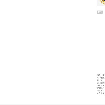
PR
当サイト
らの配置
ります。
とは固く
当サイト
作成した
出された
いた上で