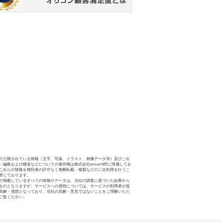
で公開されている情報（文字、写真、イラスト、画像データ等）及びこれ
・編集および構造などについての著作権は株式会社oricon MEに帰属してお
これらの情報を権利者の許可なく無断転載・複製などの二次利用を行うこ
禁じております。
で掲載しているすべての情報やデータは、当社の調査に基づいた結果から
ものとなりますが、サービスへの感想については、サービスの利用者が提
見解・感想となっており、当社の見解・意見ではないことをご理解いただ
ご覧ください。