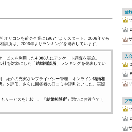
登
I
オリコンを前身企業に1967年よりスタート。2006年から
相談所は、2006年よりランキングを発表しています。
入
サービスを利用した
4,388
人にアンケート調査を実施。
25
社を対象にした「
結婚相談所
」ランキングを発表してい
I
別、紹介の充実さやプライバシー管理、オンライン
結婚相
所
」を評価。さらに回答者の口コミや評判といった、実際
らもサービスを比較し、「
結婚相談所
」選びにお役立てく
プ
I