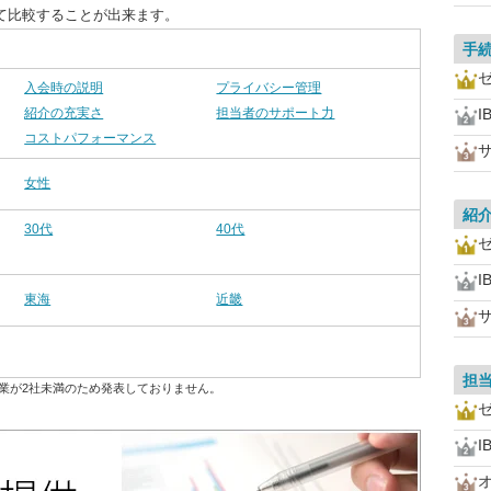
て比較することが出来ます。
手
入会時の説明
プライバシー管理
紹介の充実さ
担当者のサポート力
I
コストパフォーマンス
女性
紹
30代
40代
I
東海
近畿
担
業が2社未満のため発表しておりません。
I