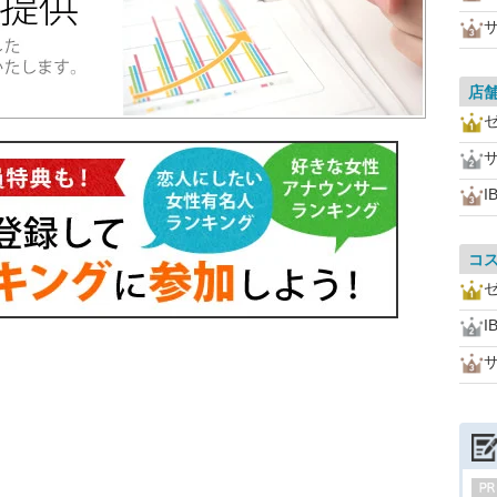
店
I
コ
I