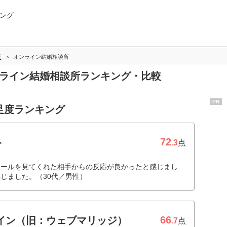
ング
版
オンライン結婚相談所
ンライン結婚相談所ランキング・比較
PR
足度ランキング
72
ト
.3
点
ィールを見てくれた相手からの反応が良かったと感じまし
じました。（30代／男性）
66
ンライン（旧：ウェブマリッジ）
.7
点