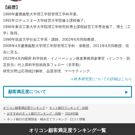
【経歴】
1989年慶應義塾大学理工学部管理工学科卒業。
1992年ロチェスター大学経営大学院修士課程修了。
1996年東京工業大学大学院理工学研究科博士課程経営工学専攻修了。博士（工
学）取得。
1996年筑波大学社会工学系・講師。2002年6月同助教授。
2008年4月慶應義塾大学理工学部管理工学科・准教授。2011年4月同教授、現
在に至る。
2023年4月内閣府 科学技術・イノベーション推進事務局参事官（インフラ・防
災担当）付上席科学技術政策フェロー（非常勤）
研究分野は応用統計解析、品質管理、マーケティング。
≫鈴木研究室についての詳細はこちら
顧客満足度について
オリコン顧客満足度ランキング
ネット銀行ランキング・比較
おすすめのネット銀行ランキング・比較
2024年版
ネット銀行の定期預金・積み立てランキング・口コミ情報
オリコン顧客満足度
ランキング一覧