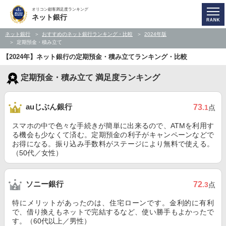
オリコン顧客満足度ランキング
ネット銀行
ネット銀行
おすすめのネット銀行ランキング・比較
2024年版
定期預金・積み立て
【2024年】ネット銀行の定期預金・積み立てランキング・比較
定期預金・積み立て 満足度ランキング
auじぶん銀行
73
.1
点
スマホの中で色々な手続きが簡単に出来るので、ATMを利用す
る機会も少なくて済む。定期預金の利子がキャンペーンなどで
お得になる。振り込み手数料がステージにより無料で使える。
（50代／女性）
ソニー銀行
72
.3
点
特にメリットがあったのは、住宅ローンです。金利的に有利
で、借り換えもネットで完結するなど、使い勝手もよかったで
す。（60代以上／男性）