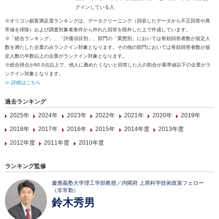
グインしている人
※オリコン顧客満足度ランキングは、データクリーニング（回収したデータから不正回答や異
常値を排除）および調査対象者条件から外れた回答を除外した上で作成しています。
※「総合ランキング」、「評価項目別」、部門の「業態別」においては有効回答者数が規定人
数を満たした企業のみランクイン対象となります。その他の部門においては有効回答者数が規
定人数の半数以上の企業がランクイン対象となります。
※総合得点が60.0点以上で、他人に薦めたくないと回答した人の割合が基準値以下の企業がラ
ンクイン対象となります。
≫ 詳細はこちら
過去ランキング
2025年
2024年
2023年
2022年
2021年
2020年
2019年
2018年
2017年
2016年
2015年
2014年度
2013年度
2012年度
2011年度
2010年度
ランキング監修
慶應義塾大学理工学部教授／内閣府 上席科学技術政策フェロー
（非常勤）
鈴木秀男