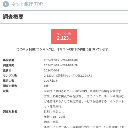
ネット銀行 TOP
調査概要
サンプル数
2,123
人
このネット銀行ランキングは、オリコンの以下の調査に基づいています。
事前調査
2024/12/22～2024/01/08
調査期間
2024/01/09～2024/01/29
更新日
2024/06/03
サンプル数
2,123人（調査時サンプル数2,264人）
規定人数
100人以上
調査企業数
8社
定義
金融庁に登録されている銀行の内、原則的に店舗を設置せず、
営業上必要な拠点のみを設置し、主にインターネットや電話な
ど通信端末を介して銀行業務サービスを提供する「インターネ
ット専業銀行」
調査対象者
性別：指定なし
年齢：18～79歳
地域：全国
条件：インターネット専業銀行のサービスに、1ヶ月1回以上ロ