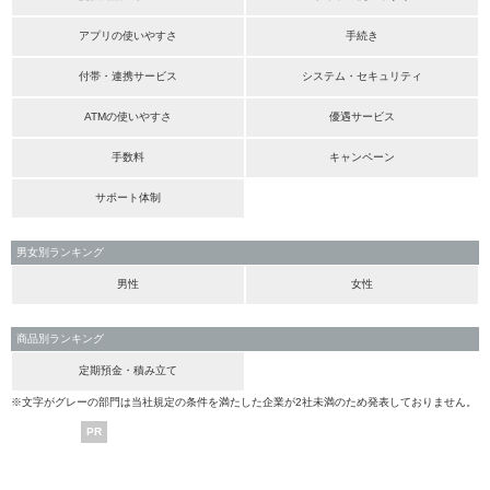
アプリの使いやすさ
手続き
付帯・連携サービス
システム・セキュリティ
ATMの使いやすさ
優遇サービス
手数料
キャンペーン
サポート体制
男女別ランキング
男性
女性
商品別ランキング
定期預金・積み立て
※文字がグレーの部門は当社規定の条件を満たした企業が2社未満のため発表しておりません。
PR