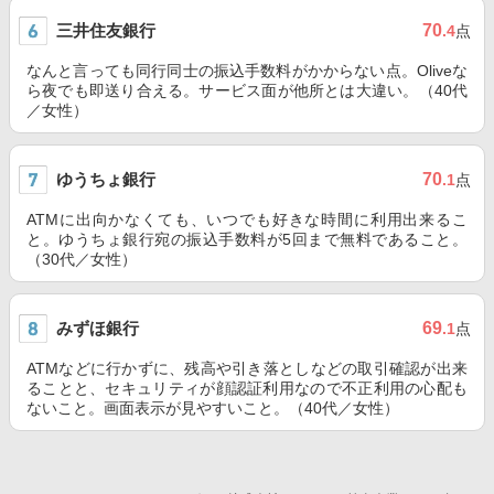
三井住友銀行
70
.4
点
なんと言っても同行同士の振込手数料がかからない点。Oliveな
ら夜でも即送り合える。サービス面が他所とは大違い。（40代
／女性）
ゆうちょ銀行
70
.1
点
ATMに出向かなくても、いつでも好きな時間に利用出来るこ
と。ゆうちょ銀行宛の振込手数料が5回まで無料であること。
（30代／女性）
みずほ銀行
69
.1
点
ATMなどに行かずに、残高や引き落としなどの取引確認が出来
ることと、セキュリティが顔認証利用なので不正利用の心配も
ないこと。画面表示が見やすいこと。（40代／女性）