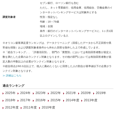
セブン銀行、ローソン銀行も含む
ただし、ネット専業銀行、信用金庫、信用組合、労働金庫のイ
ンターネットバンキングサービスは対象外とする
調査対象者
性別：指定なし
年齢：18～79歳
地域：全国
条件：銀行のインターネットバンキングサービスに、1ヶ月1回
以上ログインしている人
※オリコン顧客満足度ランキングは、データクリーニング（回収したデータから不正回答や異
常値を排除）および調査対象者条件から外れた回答を除外した上で作成しています。
※「総合ランキング」、「評価項目別」、部門の「業態別」においては有効回答者数が規定人
数を満たした企業のみランクイン対象となります。その他の部門においては有効回答者数が規
定人数の半数以上の企業がランクイン対象となります。
※総合得点が60.0点以上で、他人に薦めたくないと回答した人の割合が基準値以下の企業がラ
ンクイン対象となります。
≫ 詳細はこちら
過去ランキング
2025年
2024年
2023年
2022年
2021年
2020年
2019年
2018年
2017年
2016年
2015年
2014年度
2013年度
2012年度
2011年度
2010年度