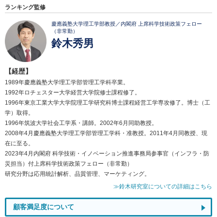
ランキング監修
慶應義塾大学理工学部教授／内閣府 上席科学技術政策フェロー
（非常勤）
鈴木秀男
【経歴】
1989年慶應義塾大学理工学部管理工学科卒業。
1992年ロチェスター大学経営大学院修士課程修了。
1996年東京工業大学大学院理工学研究科博士課程経営工学専攻修了。博士（工
学）取得。
1996年筑波大学社会工学系・講師。2002年6月同助教授。
2008年4月慶應義塾大学理工学部管理工学科・准教授。2011年4月同教授、現
在に至る。
2023年4月内閣府 科学技術・イノベーション推進事務局参事官（インフラ・防
災担当）付上席科学技術政策フェロー（非常勤）
研究分野は応用統計解析、品質管理、マーケティング。
≫鈴木研究室についての詳細はこちら
顧客満足度について