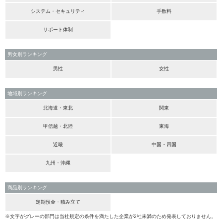
システム・セキュリティ
手数料
サポート体制
男女別ランキング
男性
女性
地域別ランキング
北海道・東北
関東
甲信越・北陸
東海
近畿
中国・四国
九州・沖縄
商品別ランキング
定期預金・積み立て
※文字がグレーの部門は当社規定の条件を満たした企業が2社未満のため発表しておりません。