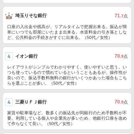
埼玉りそな銀行
71
.7
点
口座の入出金や残高が、リアルタイムで把握出来る。振込が簡
単にいつでも部屋にいたまま出来る。水道料金の引き落としな
ど、公共料金の手続きがすぐに出来る。（50代／女性）
イオン銀行
70
.9
点
レイアウトがシンプルでわかりやすく、使いやすいと思う。い
つも使っているので慣れているということもあるが、操作性が
良いので、振込手数料無料の銀行がいくつかあった場合もこち
らを選ぶことが多い。（50代／女性）
三菱ＵＦＪ銀行
70
.9
点
家賃や駐車場など、数多くの振込先が同銀行のため手数料が不
要。利用している個人や企業先が多いため、他銀行口座を改め
て作らなくて良い。（50代／女性）