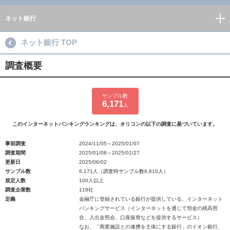
ネット銀行
ネット銀行 TOP
調査概要
サンプル数
6,171
人
このインターネットバンキングランキングは、オリコンの以下の調査に基づいています。
事前調査
2024/11/05～2025/01/07
調査期間
2025/01/08～2025/01/27
更新日
2025/06/02
サンプル数
6,171人（調査時サンプル数6,610人）
規定人数
100人以上
調査企業数
119社
定義
金融庁に登録されている銀行が提供している、インターネット
バンキングサービス（インターネットを通じて預金の残高照
合、入出金照会、口座振替などを提供するサービス）
なお、「商業施設との連携を主体にする銀行」のイオン銀行、