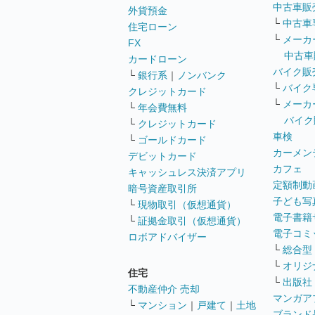
中古車販
外貨預金
└
中古車
住宅ローン
└
メーカ
FX
中古車
カードローン
バイク販
└
銀行系
｜
ノンバンク
└
バイク
クレジットカード
└
メーカ
└
年会費無料
バイク
└
クレジットカード
車検
└
ゴールドカード
カーメン
デビットカード
カフェ
キャッシュレス決済アプリ
定額制動
暗号資産取引所
子ども写
└
現物取引（仮想通貨）
電子書籍
└
証拠金取引（仮想通貨）
電子コミ
ロボアドバイザー
└
総合型
└
オリジ
住宅
└
出版社
不動産仲介 売却
マンガア
└
マンション
｜
戸建て
｜
土地
ブランド