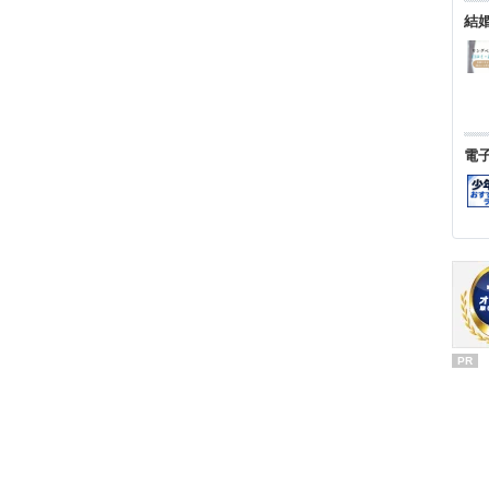
結
電
PR