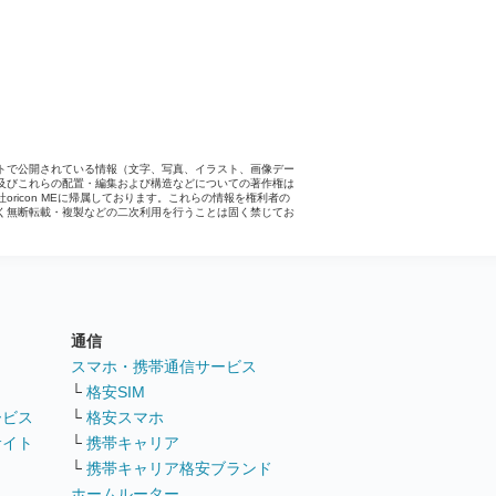
トで公開されている情報（文字、写真、イラスト、画像デー
及びこれらの配置・編集および構造などについての著作権は
社oricon MEに帰属しております。これらの情報を権利者の
く無断転載・複製などの二次利用を行うことは固く禁じてお
。
通信
ト
スマホ・携帯通信サービス
└
格安SIM
ービス
└
格安スマホ
サイト
└
携帯キャリア
└
携帯キャリア格安ブランド
ホームルーター