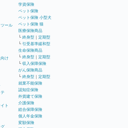
学資保険
ペット保険
ペット保険 小型犬
ペット保険 猫
トツール
医療保険商品
└
終身型
｜
定期型
└
引受基準緩和型
生命保険商品
└
終身型
｜
定期型
員向け
└
収入保障保険
がん保険商品
└
終身型
｜
定期型
就業不能保険
テ
認知症保険
ステ
外貨建て保険
介護保険
サイト
総合保障保険
個人年金保険
変額保険
ング