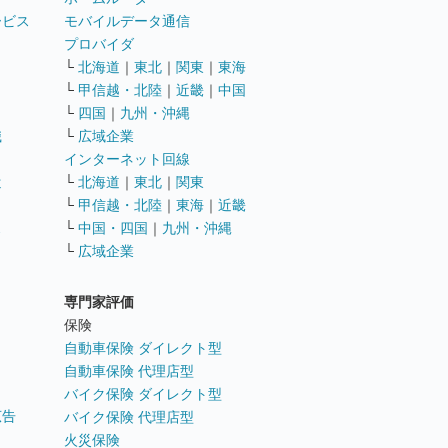
ービス
モバイルデータ通信
ト
プロバイダ
└
北海道
｜
東北
｜
関東
｜
東海
└
甲信越・北陸
｜
近畿
｜
中国
└
四国
｜
九州・沖縄
職
└
広域企業
インターネット回線
遣
└
北海道
｜
東北
｜
関東
└
甲信越・北陸
｜
東海
｜
近畿
ス
└
中国・四国
｜
九州・沖縄
└
広域企業
専門家評価
ト
保険
自動車保険 ダイレクト型
自動車保険 代理店型
バイク保険 ダイレクト型
広告
バイク保険 代理店型
火災保険