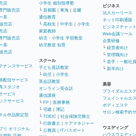
売店
小学生 個別指導塾
ビジネス
専門販売店
└
首都圏
｜
東海
｜
近畿
法人カーリース
ー系
通信教育
ネット印刷通販
販売店
└
高校生
｜
中学生
｜
小学生
ビジネスチャッ
売店
家庭教師
Web会議ツール
専門販売店
幼児・小学生 学習教室
企業研修
ー系
幼児教室 知育
└
経営者向け
販売店
└
管理職向け
スクール
└
若手・一般社
テナンスサービス
子ども英語教室
└
新卒向け
└
幼児
｜
小学生
画配信サービス
英会話教室
美容
真スタジオ
オンライン英会話
ブライダルエス
サービス
通信講座
フェイシャルエ
ックサービス
└
FP
｜
医療事務
ボディエステ
└
宅建
｜
簿記
サロン検索予約
ナル作品限定型
└
TOEIC
｜
社会保険労務士
└
行政書士
｜
ケアマネジャー
ウエディング
プリ オリジナル
└
公務員
｜
ITパスポート
ハウスウエディ
品買取 店舗