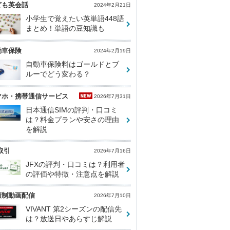
ども英会話
2024年2月21日
小学生で覚えたい英単語448語
まとめ！単語の豆知識も
動車保険
2024年2月19日
自動車保険料はゴールドとブ
ルーでどう変わる？
マホ・携帯通信サービス
2026年7月31日
日本通信SIMの評判・口コミ
は？料金プランや安さの理由
を解説
取引
2026年7月16日
JFXの評判・口コミは？利用者
の評価や特徴・注意点を解説
額制動画配信
2026年7月10日
VIVANT 第2シーズンの配信先
は？放送日やあらすじ解説