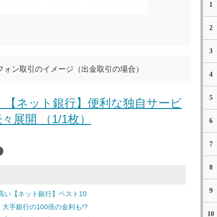
1
2
3
フォン取引のイメージ（出金取引の場合）
4
5
 【ネット銀行】便利な独自サービ
々展開 （1/1枚）
6
7
8
9
高い【ネット銀行】ベスト10
大手銀行の100倍の金利も!?
10