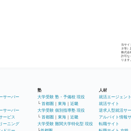
当サイ
タ等）
株式会
許可な
ります
塾
人材
ーサーバー
大学受験 塾・予備校 現役
就活エージェン
└
首都圏
｜
東海
｜
近畿
就活サイト
ーサーバー
大学受験 個別指導塾 現役
逆求人型就活サ
サービス
└
首都圏
｜
東海
｜
近畿
アルバイト情報
リーニング
大学受験 難関大学特化型 現役
転職サイト
ンドリー
└
首都圏
転職サイト 女性