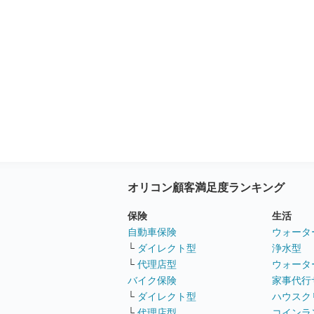
オリコン顧客満足度ランキング
保険
生活
自動車保険
ウォータ
└
ダイレクト型
浄水型
└
代理店型
ウォータ
バイク保険
家事代行
└
ダイレクト型
ハウスク
└
代理店型
コインラ