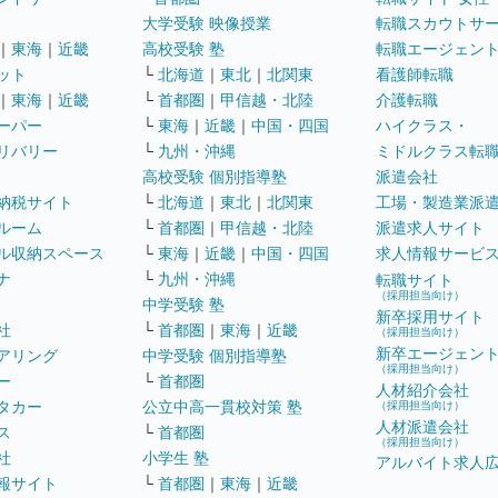
大学受験 映像授業
転職スカウトサ
｜
東海
｜
近畿
高校受験 塾
転職エージェン
ット
└
北海道
｜
東北
｜
北関東
看護師転職
｜
東海
｜
近畿
└
首都圏
｜
甲信越・北陸
介護転職
ーパー
└
東海
｜
近畿
｜
中国・四国
ハイクラス・
リバリー
└
九州・沖縄
ミドルクラス転
高校受験 個別指導塾
派遣会社
納税サイト
└
北海道
｜
東北
｜
北関東
工場・製造業派
ルーム
└
首都圏
｜
甲信越・北陸
派遣求人サイト
ル収納スペース
└
東海
｜
近畿
｜
中国・四国
求人情報サービ
ナ
└
九州・沖縄
転職サイト
（採用担当向け）
中学受験 塾
新卒採用サイト
社
└
首都圏
｜
東海
｜
近畿
（採用担当向け）
新卒エージェン
アリング
中学受験 個別指導塾
（採用担当向け）
ー
└
首都圏
人材紹介会社
タカー
公立中高一貫校対策 塾
（採用担当向け）
人材派遣会社
ス
└
首都圏
（採用担当向け）
社
小学生 塾
アルバイト求人
報サイト
└
首都圏
｜
東海
｜
近畿