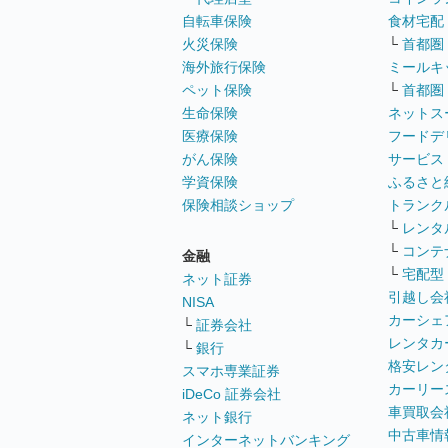
自転車保険
食材宅配
火災保険
└
首都圏
海外旅行保険
ミールキ
ペット保険
└
首都圏
生命保険
ネットス
医療保険
フードデ
がん保険
サービス
学資保険
ふるさと
保険相談ショップ
トランク
└
レンタ
└
コンテ
金融
└
宅配型
ネット証券
引越し会
NISA
カーシェ
└
証券会社
レンタカ
└
銀行
格安レン
スマホ専業証券
カーリー
iDeCo 証券会社
車買取会
ネット銀行
中古車情
インターネットバンキング