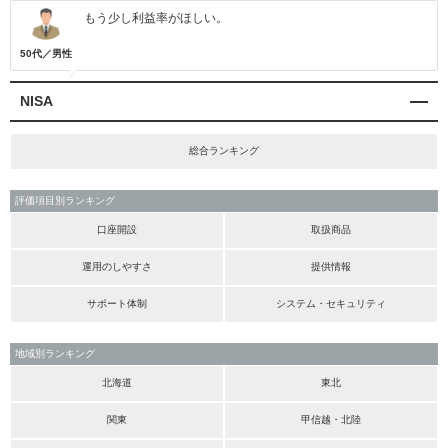
もう少し利益率がほしい。
50代／男性
NISA
総合ランキング
評価項目別ランキング
口座開設
取扱商品
運用のしやすさ
提供情報
サポート体制
システム・セキュリティ
地域別ランキング
北海道
東北
関東
甲信越・北陸