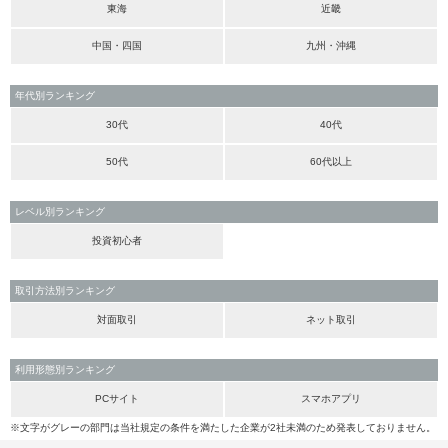
東海
近畿
中国・四国
九州・沖縄
年代別ランキング
30代
40代
50代
60代以上
レベル別ランキング
投資初心者
取引方法別ランキング
対面取引
ネット取引
利用形態別ランキング
PCサイト
スマホアプリ
※文字がグレーの部門は当社規定の条件を満たした企業が2社未満のため発表しておりません。