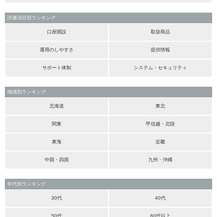
評価項目別ランキング
口座開設
取扱商品
運用のしやすさ
提供情報
サポート体制
システム・セキュリティ
地域別ランキング
北海道
東北
関東
甲信越・北陸
東海
近畿
中国・四国
九州・沖縄
年代別ランキング
30代
40代
50代
60代以上