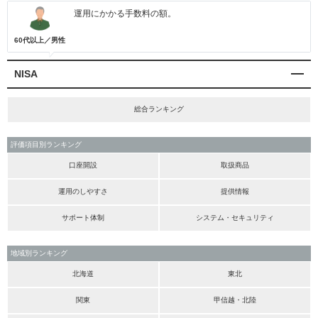
運用にかかる手数料の額。
60代以上／男性
NISA
総合ランキング
評価項目別ランキング
口座開設
取扱商品
運用のしやすさ
提供情報
サポート体制
システム・セキュリティ
地域別ランキング
北海道
東北
関東
甲信越・北陸