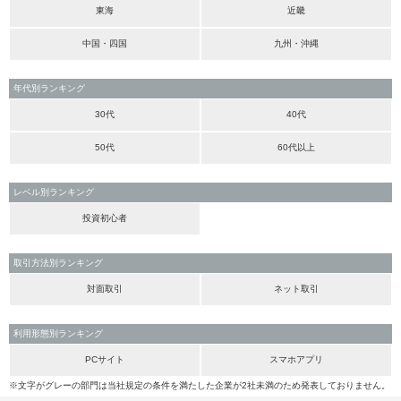
東海
近畿
中国・四国
九州・沖縄
年代別ランキング
30代
40代
50代
60代以上
レベル別ランキング
投資初心者
取引方法別ランキング
対面取引
ネット取引
利用形態別ランキング
PCサイト
スマホアプリ
※文字がグレーの部門は当社規定の条件を満たした企業が2社未満のため発表しておりません。