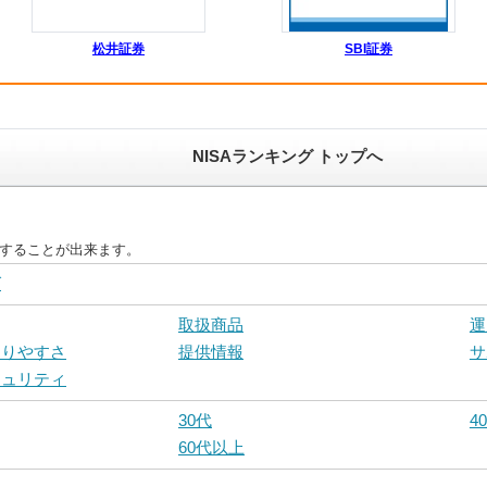
松井証券
SBI証券
NISAランキング トップへ
較することが出来ます。
グ
取扱商品
運
まりやすさ
提供情報
サ
キュリティ
30代
4
60代以上