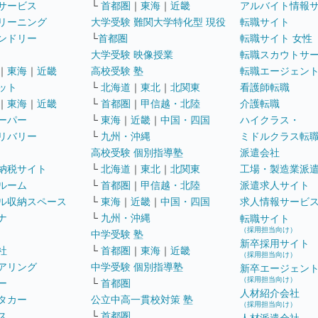
サービス
└
首都圏
｜
東海
｜
近畿
アルバイト情報
リーニング
大学受験 難関大学特化型 現役
転職サイト
ンドリー
└
首都圏
転職サイト 女性
大学受験 映像授業
転職スカウトサ
｜
東海
｜
近畿
高校受験 塾
転職エージェン
ット
└
北海道
｜
東北
｜
北関東
看護師転職
｜
東海
｜
近畿
└
首都圏
｜
甲信越・北陸
介護転職
ーパー
└
東海
｜
近畿
｜
中国・四国
ハイクラス・
リバリー
└
九州・沖縄
ミドルクラス転
高校受験 個別指導塾
派遣会社
納税サイト
└
北海道
｜
東北
｜
北関東
工場・製造業派
ルーム
└
首都圏
｜
甲信越・北陸
派遣求人サイト
ル収納スペース
└
東海
｜
近畿
｜
中国・四国
求人情報サービ
ナ
└
九州・沖縄
転職サイト
（採用担当向け）
中学受験 塾
新卒採用サイト
社
└
首都圏
｜
東海
｜
近畿
（採用担当向け）
アリング
中学受験 個別指導塾
新卒エージェン
（採用担当向け）
ー
└
首都圏
人材紹介会社
タカー
公立中高一貫校対策 塾
（採用担当向け）
ス
└
首都圏