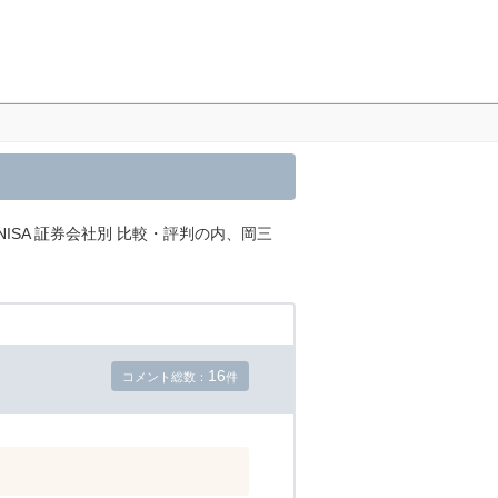
NISA 証券会社別 比較・評判の内、岡三
16
コメント総数：
件