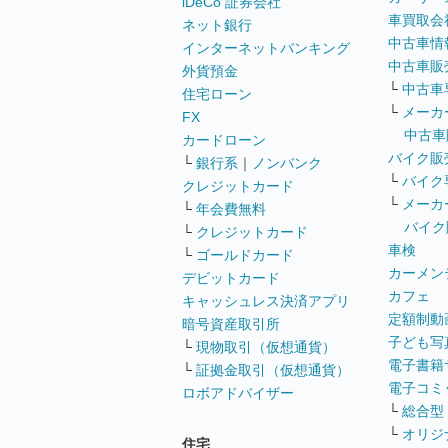
iDeCo 証券会社
車買取会
ネット銀行
中古車情
インターネットバンキング
中古車販
外貨預金
└
中古車
住宅ローン
└
メーカ
FX
中古車
カードローン
バイク販
└
銀行系
｜
ノンバンク
└
バイク
クレジットカード
└
メーカ
└
年会費無料
バイク
└
クレジットカード
車検
└
ゴールドカード
カーメン
デビットカード
カフェ
キャッシュレス決済アプリ
定額制動
暗号資産取引所
子ども写
└
現物取引（仮想通貨）
電子書籍
└
証拠金取引（仮想通貨）
電子コミ
ロボアドバイザー
└
総合型
└
オリジ
住宅