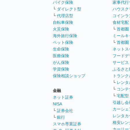
バイク保険
家事代行
└
ダイレクト型
ハウスク
└
代理店型
コインラ
自転車保険
食材宅配
火災保険
└
首都圏
海外旅行保険
ミールキ
ペット保険
└
首都圏
生命保険
ネットス
医療保険
フードデ
がん保険
サービス
学資保険
ふるさと
保険相談ショップ
トランク
└
レンタ
└
コンテ
金融
└
宅配型
ネット証券
引越し会
NISA
カーシェ
└
証券会社
レンタカ
└
銀行
格安レン
スマホ専業証券
カーリー