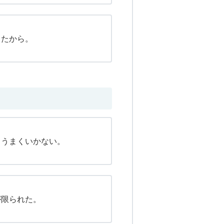
きたから。
りうまくいかない。
が限られた。