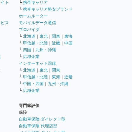
サイト
└
携帯キャリア
└
携帯キャリア格安ブランド
ホームルーター
ービス
モバイルデータ通信
ト
プロバイダ
└
北海道
｜
東北
｜
関東
｜
東海
└
甲信越・北陸
｜
近畿
｜
中国
└
四国
｜
九州・沖縄
職
└
広域企業
インターネット回線
遣
└
北海道
｜
東北
｜
関東
└
甲信越・北陸
｜
東海
｜
近畿
ス
└
中国・四国
｜
九州・沖縄
└
広域企業
専門家評価
ト
保険
自動車保険 ダイレクト型
自動車保険 代理店型