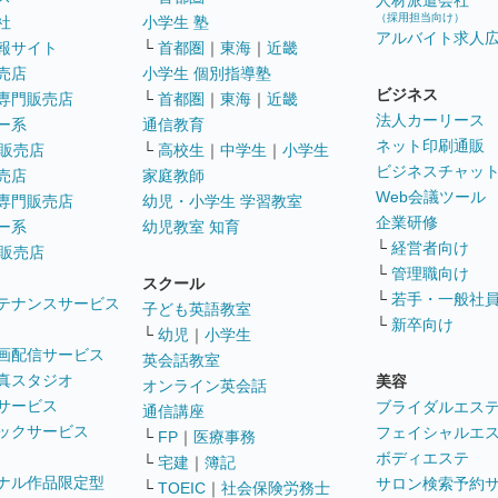
人材派遣会社
（採用担当向け）
社
小学生 塾
アルバイト求人
報サイト
└
首都圏
｜
東海
｜
近畿
売店
小学生 個別指導塾
ビジネス
専門販売店
└
首都圏
｜
東海
｜
近畿
法人カーリース
ー系
通信教育
ネット印刷通販
販売店
└
高校生
｜
中学生
｜
小学生
ビジネスチャッ
売店
家庭教師
Web会議ツール
専門販売店
幼児・小学生 学習教室
企業研修
ー系
幼児教室 知育
└
経営者向け
販売店
└
管理職向け
スクール
└
若手・一般社
テナンスサービス
子ども英語教室
└
新卒向け
└
幼児
｜
小学生
画配信サービス
英会話教室
真スタジオ
美容
オンライン英会話
サービス
ブライダルエス
通信講座
ックサービス
フェイシャルエ
└
FP
｜
医療事務
ボディエステ
└
宅建
｜
簿記
ナル作品限定型
サロン検索予約
└
TOEIC
｜
社会保険労務士