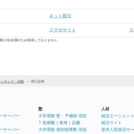
ネット取引
スマホサイト
ス
業が2社未満のため発表しておりません。
Aランキング・比較
岡三証券
塾
人材
ーサーバー
大学受験 塾・予備校 現役
就活エージェン
└
首都圏
｜
東海
｜
近畿
就活サイト
ーサーバー
大学受験 個別指導塾 現役
逆求人型就活サ