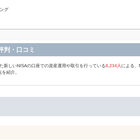
ング
の評判・口コミ
れた新しいNISAの口座での資産運用や取引を行っている
8,234人
による、
点を紹介。