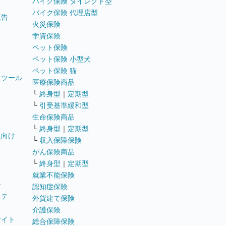
バイク保険 ダイレクト型
バイク保険 代理店型
広告
火災保険
学資保険
ペット保険
ペット保険 小型犬
ペット保険 猫
トツール
医療保険商品
└
終身型
｜
定期型
└
引受基準緩和型
生命保険商品
└
終身型
｜
定期型
員向け
└
収入保障保険
がん保険商品
└
終身型
｜
定期型
就業不能保険
テ
認知症保険
ステ
外貨建て保険
介護保険
サイト
総合保障保険