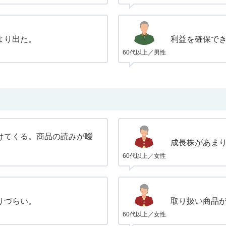
より出た。
利益を確保で
60代以上／男性
けてくる。商品の読みが曖
成長株があま
60代以上／女性
りづらい。
取り扱い商品
60代以上／女性