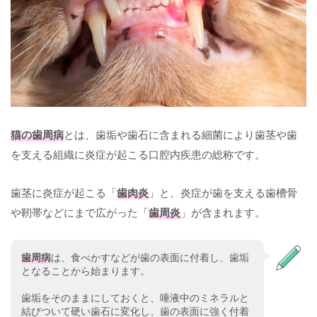
猫の歯周病
とは、歯垢や歯石に含まれる細菌により歯茎や歯
を支える組織に炎症が起こる口腔内疾患の総称です。
歯茎に炎症が起こる「
歯肉炎
」と、炎症が歯を支える歯槽骨
や靭帯などにまで広がった「
歯周炎
」が含まれます。
歯周病
は、食べかすなどが歯の表面に付着し、歯垢
となることから始まります。
歯垢をそのままにしておくと、唾液中のミネラルと
結びついて硬い歯石に変化し、歯の表面に強く付着