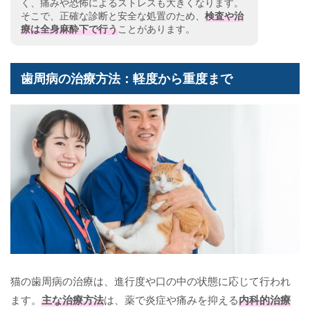
く、痛みや恐怖によるストレスも大きくなります。
そこで、正確な診断と安全な処置のため、
検査
や治
療は全身麻酔下で行う
ことがあります。
歯周病の治療方法：軽度から重度まで
猫の歯周病の治療は、進行度や口の中の状態に応じて行われ
ます。
主な治療方法
は、薬で炎症や痛みを抑える
内科的治療