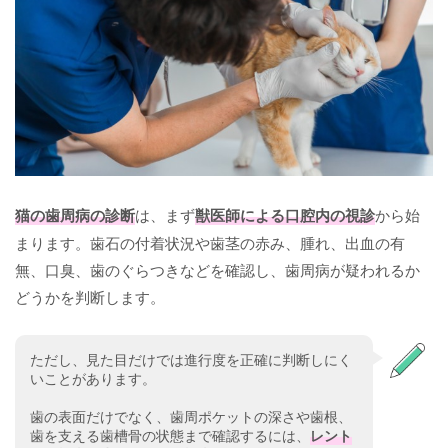
猫の歯周病の診断
は、まず
獣医師による口腔内の視診
から始
まります。歯石の付着状況や歯茎の赤み、腫れ、出血の有
無、口臭、歯のぐらつきなどを確認し、歯周病が疑われるか
どうかを判断します。
ただし、見た目だけでは進行度を正確に判断しにく
いことがあります。
歯の表面だけでなく、歯周ポケットの深さや歯根、
歯を支える歯槽骨の状態まで確認するには、
レント