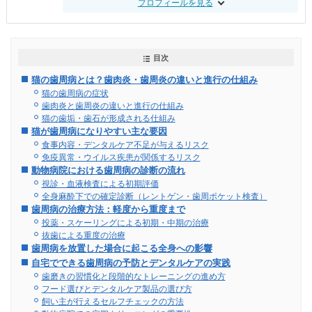
プロフィールを見る
目次
猫の歯周病とは？歯肉炎・歯周炎の違いと進行の仕組み
猫の歯周病の症状
歯肉炎と歯周炎の違いと進行の仕組み
猫の歯垢・歯石が形成される仕組み
猫が歯周病になりやすい主な要因
食事内容・デンタルケア不足が与えるリスク
免疫異常・ウイルス疾患が関係するリスク
動物病院における歯周病の診断の流れ
視診・血液検査による初期評価
全身麻酔下での確定診断（レントゲン・歯周ポケット検査）
歯周病の治療方法：軽度から重度まで
投薬・スケーリングによる初期・中期の治療
抜歯による重度の治療
歯周病を放置した場合に起こる全身への影響
自宅でできる歯周病の予防とデンタルケアの実践
歯磨きの習慣化と段階的なトレーニングの進め方
フード選びとデンタルケア製品の選び方
飼い主が行えるセルフチェックの方法