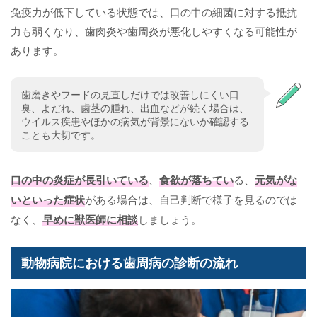
免疫力が低下している状態では、口の中の細菌に対する抵抗
力も弱くなり、歯肉炎や歯周炎が悪化しやすくなる可能性が
あります。
歯磨きやフードの見直しだけでは改善しにくい口
臭、よだれ、歯茎の腫れ、出血などが続く場合は、
ウイルス疾患やほかの病気が背景にないか確認する
ことも大切です。
口の中の炎症が長引いている
、
食欲が落ちてい
る、
元気がな
いといった症状
がある場合は、自己判断で様子を見るのでは
なく、
早めに獣医師に相談
しましょう。
動物病院における歯周病の診断の流れ