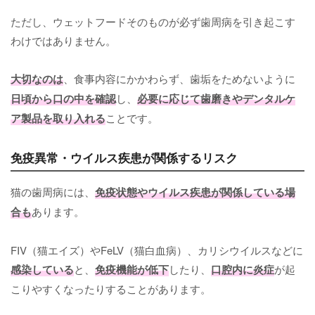
ただし、ウェットフードそのものが必ず歯周病を引き起こす
わけではありません。
大切なのは
、食事内容にかかわらず、歯垢をためないように
日頃から口の中を確認
し、
必要に応じて歯磨きやデンタルケ
ア製品を取り入れる
ことです。
免疫異常・ウイルス疾患が関係するリスク
猫の歯周病には、
免疫状態やウイルス疾患が関係している場
合も
あります。
FIV（猫エイズ）やFeLV（猫白血病）、カリシウイルスなどに
感染している
と、
免疫機能が低下
したり、
口腔内に炎症
が起
こりやすくなったりすることがあります。