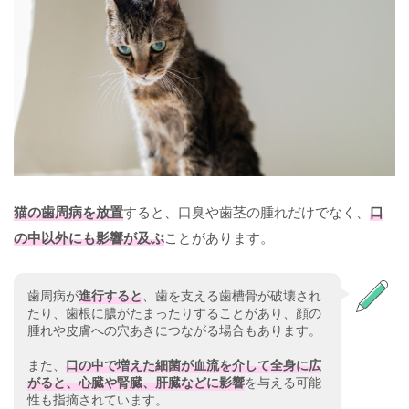
猫の歯周病を放置
すると、口臭や歯茎の腫れだけでなく、
口
の中以外にも影響が及ぶ
ことがあります。
歯周病が
進行すると
、歯を支える歯槽骨が破壊され
たり、歯根に膿がたまったりすることがあり、顔の
腫れや皮膚への穴あきにつながる場合もあります。
また、
口の中で増えた細菌が血流を介して全身に広
がると、心臓や腎臓、肝臓などに影響
を与える可能
性も指摘されています。