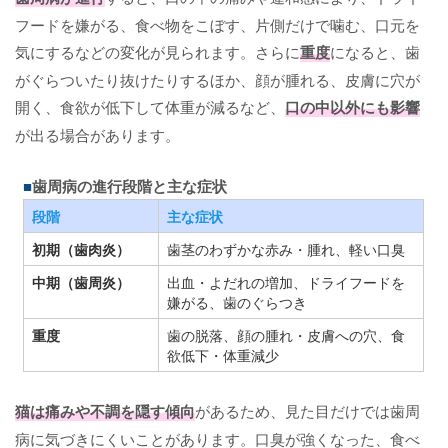
フードを嫌がる、食べ物をこぼす、片側だけで噛む、口元を
気にするなどの変化が見られます。さらに
重度
になると、歯
がぐらついたり抜けたりするほか、顔が腫れる、皮膚に穴が
開く、食欲が低下して体重が減るなど、
口の中以外にも影響
が出る場合があります。
歯周病の進行段階と主な症状
段階
主な症状
初期（歯肉炎）
歯茎のわずかな赤み・腫れ、軽い口臭
中期（歯周炎）
出血・よだれの増加、ドライフードを
嫌がる、歯のぐらつき
重度
歯の脱落、顔の腫れ・皮膚への穴、食
欲低下・体重減少
猫は痛みや不調を隠す傾向
があるため、見た目だけでは歯周
病に気づきにくいことがあります。口臭が強くなった、食べ