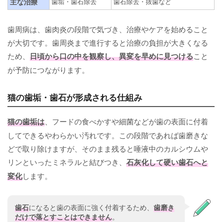
主な治療
歯垢・歯石除去
歯石除去・抜歯など
歯周病は、歯肉炎の段階で気づき、治療やケアを始めること
が大切です。歯周炎まで進行すると治療の負担が大きくなる
ため、
日頃から口の中を観察し、異変を早めに見つける
こと
が予防につながります。
猫の歯垢・歯石が形成される仕組み
猫の歯垢は
、フードの食べかすや細菌などが歯の表面に付着
してできるやわらかい汚れです。この段階であれば歯磨きな
どで取り除けますが、そのまま残ると唾液中のカルシウムや
リンといったミネラルと結びつき、
石灰化して硬い歯石へと
変化
します。
歯石
になると歯の表面に強く付着するため、
歯磨き
だけで落とすことはできません
。