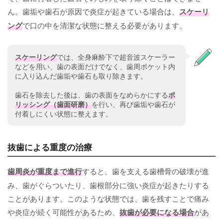
ん。歯垢や歯石が原因で炎症が起きている場合は、
スケーリ
ング
で口の中を清潔な状態に整える必要があります。
スケーリング
では、全身麻酔下で超音波スケーラー
などを用い、歯の表面だけでなく、歯周ポケット内
に入り込んだ歯垢や歯石も取り除きます。
歯石を除去した後は、歯の表面をなめらかにする
ポ
リッシング（歯面研磨）
を行い、再び歯垢や歯石が
付着しにくい状態に整えます。
抜歯による重度の治療
歯周炎が重度まで進行
すると、歯を支える歯槽骨の破壊が進
み、歯がぐらついたり、歯根部分に強い炎症が起きたりする
ことがあります。このような状態では、歯を残すことで痛み
や炎症が続く可能性があるため、
抜歯が必要になる場合
があ