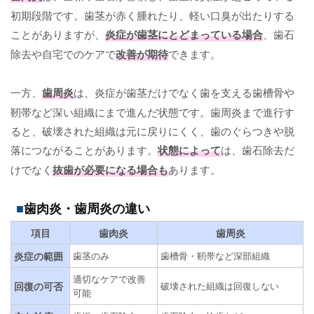
初期段階です。歯茎が赤く腫れたり、軽い口臭が出たりする
ことがありますが、
炎症が歯茎にとどまっている場合
、歯石
除去や自宅でのケアで
改善が期待
できます。
一方、
歯周炎
は、炎症が歯茎だけでなく歯を支える歯槽骨や
靭帯など深い組織にまで進んだ状態です。歯周炎まで進行す
ると、破壊された組織は元に戻りにくく、歯のぐらつきや脱
落につながることがあります。
状態によって
は、歯石除去だ
けでなく
抜歯が必要になる場合も
あります。
歯肉炎・歯周炎の違い
項目
歯肉炎
歯周炎
炎症の範囲
歯茎のみ
歯槽骨・靭帯など深部組織
適切なケアで改善
回復の可否
破壊された組織は回復しない
可能