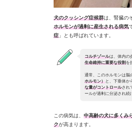
犬のクッシング症候群
は、腎臓の
ホルモンが過剰に産生される病気
症
」とも呼ばれています。
コルチゾール
は、体内の
生命維持に重要な役割
を
通常、このホルモンは脳
ホルモン）
と、下垂体か
な量がコントロール
され
ールが過剰に分泌され続
この病気は、
中高齢の犬に多くみ
ク
が高まります。