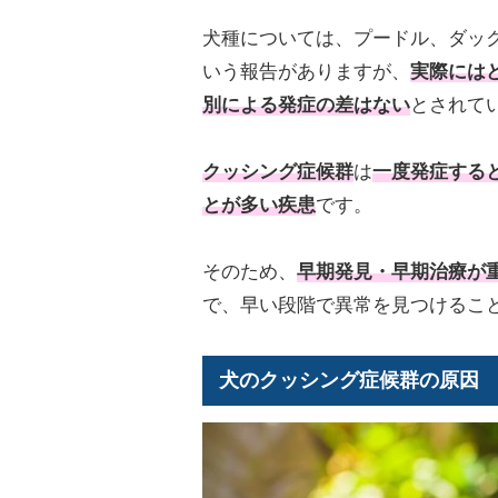
犬種については、プードル、ダッ
いう報告がありますが、
実際には
別による発症の差はない
とされて
クッシング症候群
は
一度発症する
とが多い疾患
です。
そのため、
早期発見・早期治療が
で、早い段階で異常を見つけるこ
犬のクッシング症候群の原因