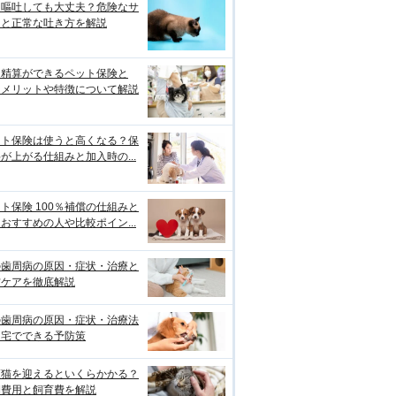
は嘔吐しても大丈夫？危険なサ
ンと正常な吐き方を解説
口精算ができるペット保険と
？メリットや特徴について解説
ット保険は使うと高くなる？保
が上がる仕組みと加入時の...
ト保険 100％補償の仕組みと
おすすめの人や比較ポイン...
の歯周病の原因・症状・治療と
防ケアを徹底解説
の歯周病の原因・症状・治療法
自宅でできる予防策
護猫を迎えるといくらかかる？
期費用と飼育費を解説