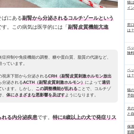
猫
イ
そばにある
副腎から分泌されるコルチゾールという
窓
です。この病気は医学的には「
副腎皮質機能亢進
は
ペ
険料
炎症抑制や免疫機能の調整、糖や蛋白質、脂質の代謝など、
担っています。
ペッ
は？
の視床下部から分泌される
CRH（副腎皮質刺激ホルモン放出
ら分泌される
ACTH（副腎皮質刺激ホルモン）
によって
適切
ています。しかし、
この調整機能が乱れる
ことで、コルチゾ
猫
け、
体にさまざまな悪影響を及ぼす
ようになります。
予
犬
と
られる内分泌疾患
です。
特に8歳以上の犬で発症リス
保
初