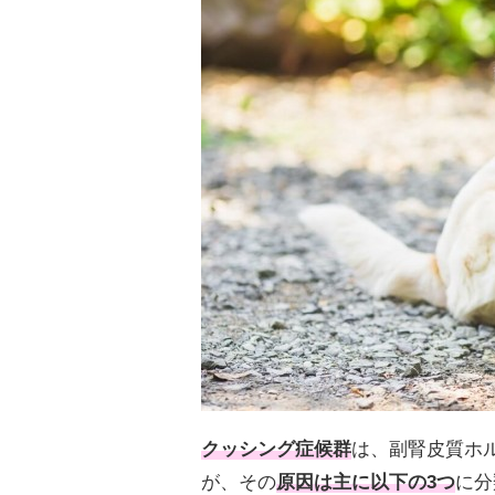
クッシング症候群
は、副腎皮質ホ
が、その
原因は主に以下の3つ
に分