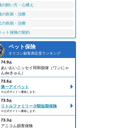
猫の飼い方・心構え
猫の疾病・治療
犬の疾病・治療
ペット保険の契約
ペット保険
オリコン顧客満足度ランキング
74.9
点
あいおいニッセイ同和損保（ワンにゃ
んdeきゅん）
73.6
点
第一アイペット
※公式サイトへ遷移します。
73.5
点
リトルファミリー少額短期保険
※公式サイトへ遷移します。
73.3
点
アニコム損害保険