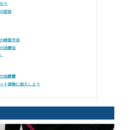
投与
の症状
の検査方法
の治療法
）
の治療費
ット保険に加入しよう