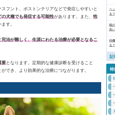
クスフント、ボストンテリアなどで発症しやすいと
ペ
る
どの犬種でも発症する可能性
があります。また、
性
います。
猫
高
と完治が難しく、生涯にわたる治療が必要となるこ
待
る
記
重要
となります。定期的な健康診断を受けること
特
とができ、より効果的な治療につながります。