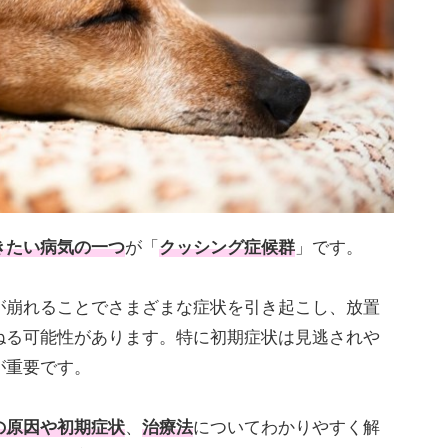
きたい病気の一つ
が「
クッシング症候群
」です。
が崩れることでさまざまな症状を引き起こし、放置
ねる可能性があります。特に初期症状は見逃されや
が重要です。
の原因や初期症状
、
治療法
についてわかりやすく解