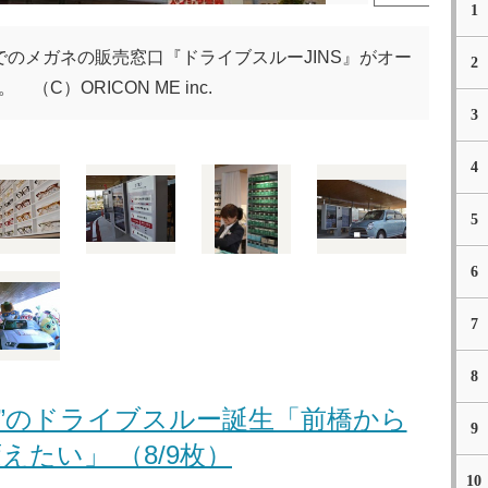
1
のメガネの販売窓口『ドライブスルーJINS』がオー
2
 （C）ORICON ME inc.
3
4
5
6
7
8
ネ”のドライブスルー誕生「前橋から
9
えたい」 （8/9枚）
10