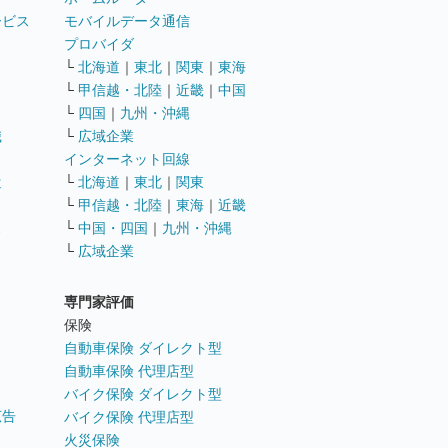
ービス
モバイルデータ通信
ト
プロバイダ
└
北海道
｜
東北
｜
関東
｜
東海
└
甲信越・北陸
｜
近畿
｜
中国
└
四国
｜
九州・沖縄
職
└
広域企業
インターネット回線
遣
└
北海道
｜
東北
｜
関東
└
甲信越・北陸
｜
東海
｜
近畿
ス
└
中国・四国
｜
九州・沖縄
└
広域企業
専門家評価
ト
保険
自動車保険 ダイレクト型
自動車保険 代理店型
バイク保険 ダイレクト型
広告
バイク保険 代理店型
火災保険