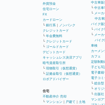
中古車販
外貨預金
└
中古車
住宅ローン
└
メーカ
FX
中古車
カードローン
バイク販
└
銀行系
｜
ノンバンク
└
バイク
クレジットカード
└
メーカ
└
年会費無料
バイク
└
クレジットカード
車検
└
ゴールドカード
カーメン
デビットカード
カフェ
キャッシュレス決済アプリ
定額制動
暗号資産取引所
子ども写
└
現物取引（仮想通貨）
電子書籍
└
証拠金取引（仮想通貨）
電子コミ
ロボアドバイザー
└
総合型
└
オリジ
住宅
└
出版社
不動産仲介 売却
マンガア
└
マンション
｜
戸建て
｜
土地
ブランド