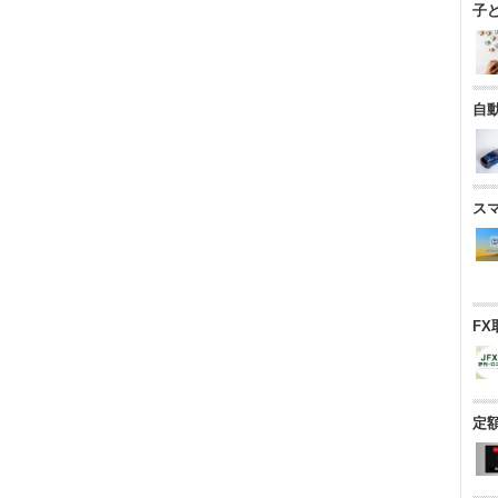
子
自
ス
FX
定