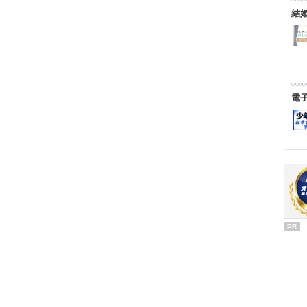
結
電
PR