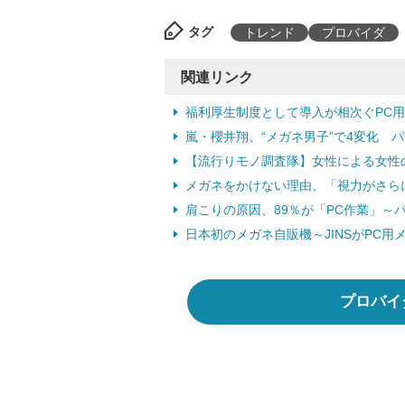
タグ
トレンド
プロバイダ
関連リンク
福利厚生制度として導入が相次ぐPC用メガ
嵐・櫻井翔、“メガネ男子”で4変化 パ
【流行りモノ調査隊】女性による女性のた
メガネをかけない理由、「視力がさらに
肩こりの原因、89％が「PC作業」～パ
日本初のメガネ自販機～JINSがPC用メ
プロバイ