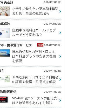
ども英会話
2024年2月21日
小学生で覚えたい英単語448語
まとめ！単語の豆知識も
動車保険
2024年2月19日
自動車保険料はゴールドとブ
ルーでどう変わる？
マホ・携帯通信サービス
2026年7月31日
日本通信SIMの評判・口コミ
は？料金プランや安さの理由
を解説
取引
2026年7月16日
JFXの評判・口コミは？利用者
の評価や特徴・注意点を解説
額制動画配信
2026年7月10日
VIVANT 第2シーズンの配信先
は？放送日やあらすじ解説