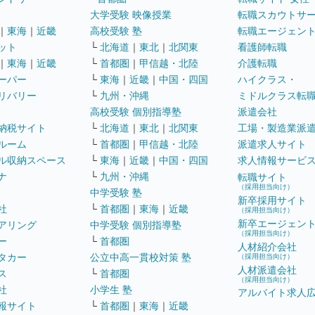
大学受験 映像授業
転職スカウトサ
｜
東海
｜
近畿
高校受験 塾
転職エージェン
ット
└
北海道
｜
東北
｜
北関東
看護師転職
｜
東海
｜
近畿
└
首都圏
｜
甲信越・北陸
介護転職
ーパー
└
東海
｜
近畿
｜
中国・四国
ハイクラス・
リバリー
└
九州・沖縄
ミドルクラス転
高校受験 個別指導塾
派遣会社
納税サイト
└
北海道
｜
東北
｜
北関東
工場・製造業派
ルーム
└
首都圏
｜
甲信越・北陸
派遣求人サイト
ル収納スペース
└
東海
｜
近畿
｜
中国・四国
求人情報サービ
ナ
└
九州・沖縄
転職サイト
（採用担当向け）
中学受験 塾
新卒採用サイト
社
└
首都圏
｜
東海
｜
近畿
（採用担当向け）
新卒エージェン
アリング
中学受験 個別指導塾
（採用担当向け）
ー
└
首都圏
人材紹介会社
タカー
公立中高一貫校対策 塾
（採用担当向け）
人材派遣会社
ス
└
首都圏
（採用担当向け）
社
小学生 塾
アルバイト求人
報サイト
└
首都圏
｜
東海
｜
近畿