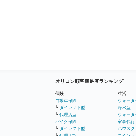
オリコン顧客満足度ランキング
保険
生活
自動車保険
ウォータ
└
ダイレクト型
浄水型
└
代理店型
ウォータ
バイク保険
家事代行
└
ダイレクト型
ハウスク
└
代理店型
コインラ