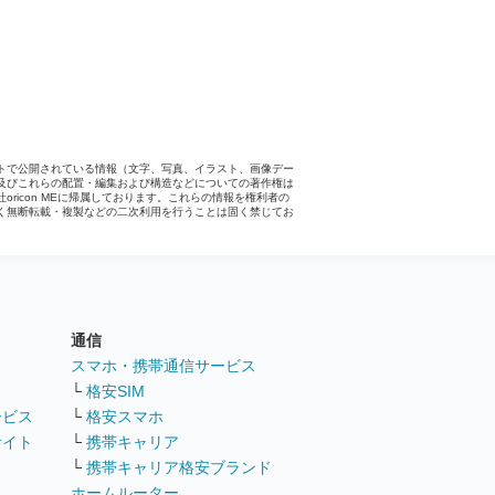
トで公開されている情報（文字、写真、イラスト、画像デー
及びこれらの配置・編集および構造などについての著作権は
社oricon MEに帰属しております。これらの情報を権利者の
く無断転載・複製などの二次利用を行うことは固く禁じてお
。
通信
ト
スマホ・携帯通信サービス
└
格安SIM
ービス
└
格安スマホ
サイト
└
携帯キャリア
└
携帯キャリア格安ブランド
ホームルーター