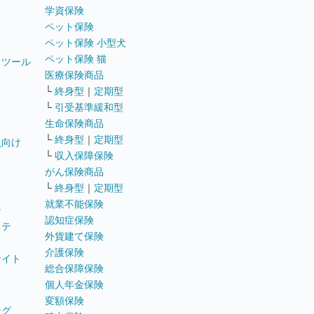
学資保険
ペット保険
ペット保険 小型犬
ペット保険 猫
トツール
医療保険商品
└
終身型
｜
定期型
└
引受基準緩和型
生命保険商品
└
終身型
｜
定期型
員向け
└
収入保障保険
がん保険商品
└
終身型
｜
定期型
就業不能保険
テ
認知症保険
ステ
外貨建て保険
介護保険
サイト
総合保障保険
個人年金保険
変額保険
ング