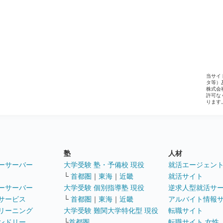
当サイ
タ等）
株式会
許可な
ります
塾
人材
ーサーバー
大学受験 塾・予備校 現役
就活エージェン
└
首都圏
｜
東海
｜
近畿
就活サイト
ーサーバー
大学受験 個別指導塾 現役
逆求人型就活サ
サービス
└
首都圏
｜
東海
｜
近畿
アルバイト情報
リーニング
大学受験 難関大学特化型 現役
転職サイト
ンドリー
└
首都圏
転職サイト 女性