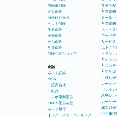
自転車保険
食材宅配
火災保険
└
首都圏
海外旅行保険
ミールキ
ペット保険
└
首都圏
生命保険
ネットス
医療保険
フードデ
がん保険
サービス
学資保険
ふるさと
保険相談ショップ
トランク
└
レンタ
└
コンテ
金融
└
宅配型
ネット証券
引越し会
NISA
カーシェ
└
証券会社
レンタカ
└
銀行
格安レン
スマホ専業証券
カーリー
iDeCo 証券会社
車買取会
ネット銀行
中古車情
インターネットバンキング