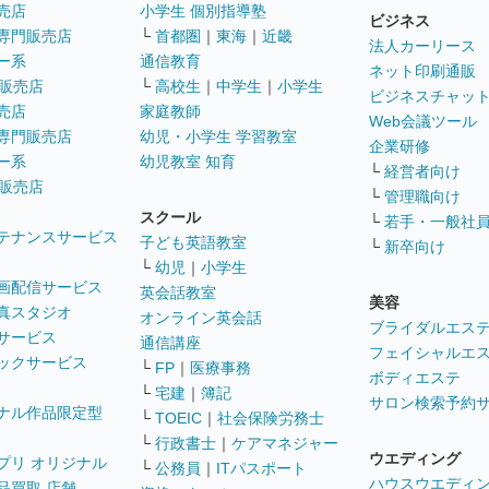
売店
小学生 個別指導塾
ビジネス
専門販売店
└
首都圏
｜
東海
｜
近畿
法人カーリース
ー系
通信教育
ネット印刷通販
販売店
└
高校生
｜
中学生
｜
小学生
ビジネスチャッ
売店
家庭教師
Web会議ツール
専門販売店
幼児・小学生 学習教室
企業研修
ー系
幼児教室 知育
└
経営者向け
販売店
└
管理職向け
スクール
└
若手・一般社
テナンスサービス
子ども英語教室
└
新卒向け
└
幼児
｜
小学生
画配信サービス
英会話教室
美容
真スタジオ
オンライン英会話
ブライダルエス
サービス
通信講座
フェイシャルエ
ックサービス
└
FP
｜
医療事務
ボディエステ
└
宅建
｜
簿記
サロン検索予約
ナル作品限定型
└
TOEIC
｜
社会保険労務士
└
行政書士
｜
ケアマネジャー
ウエディング
プリ オリジナル
└
公務員
｜
ITパスポート
ハウスウエディ
品買取 店舗