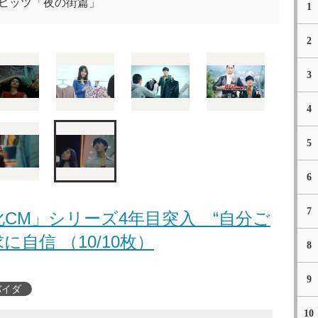
dヒッツ「夜の街篇」
1
2
3
4
5
6
7
CM」シリーズ4年目突入 “自分ご
に自信 （10/10枚）
8
9
バイダ
10