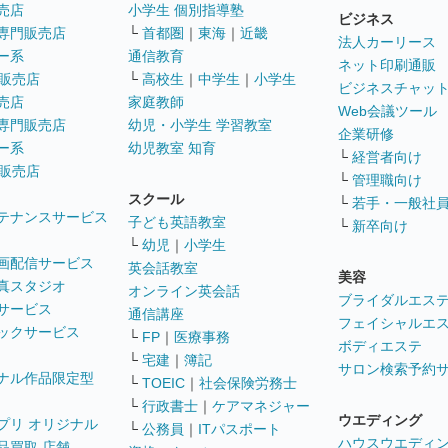
売店
小学生 個別指導塾
ビジネス
専門販売店
└
首都圏
｜
東海
｜
近畿
法人カーリース
ー系
通信教育
ネット印刷通販
販売店
└
高校生
｜
中学生
｜
小学生
ビジネスチャッ
売店
家庭教師
Web会議ツール
専門販売店
幼児・小学生 学習教室
企業研修
ー系
幼児教室 知育
└
経営者向け
販売店
└
管理職向け
スクール
└
若手・一般社
テナンスサービス
子ども英語教室
└
新卒向け
└
幼児
｜
小学生
画配信サービス
英会話教室
美容
真スタジオ
オンライン英会話
ブライダルエス
サービス
通信講座
フェイシャルエ
ックサービス
└
FP
｜
医療事務
ボディエステ
└
宅建
｜
簿記
サロン検索予約
ナル作品限定型
└
TOEIC
｜
社会保険労務士
└
行政書士
｜
ケアマネジャー
ウエディング
プリ オリジナル
└
公務員
｜
ITパスポート
ハウスウエディ
品買取 店舗