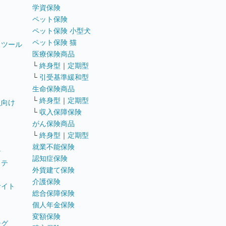
学資保険
ペット保険
ペット保険 小型犬
ペット保険 猫
トツール
医療保険商品
└
終身型
｜
定期型
└
引受基準緩和型
生命保険商品
└
終身型
｜
定期型
員向け
└
収入保障保険
がん保険商品
└
終身型
｜
定期型
就業不能保険
テ
認知症保険
ステ
外貨建て保険
介護保険
サイト
総合保障保険
個人年金保険
変額保険
ング