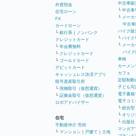
中古車販
外貨預金
└
中古車
住宅ローン
└
メーカ
FX
中古車
カードローン
バイク販
└
銀行系
｜
ノンバンク
└
バイク
クレジットカード
└
メーカ
└
年会費無料
バイク
└
クレジットカード
車検
└
ゴールドカード
カーメン
デビットカード
カフェ
キャッシュレス決済アプリ
定額制動
暗号資産取引所
子ども写
└
現物取引（仮想通貨）
電子書籍
└
証拠金取引（仮想通貨）
電子コミ
ロボアドバイザー
└
総合型
└
オリジ
住宅
└
出版社
不動産仲介 売却
マンガア
└
マンション
｜
戸建て
｜
土地
ブランド