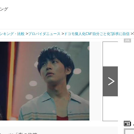
ング
>
>
>
ンキング・比較
プロバイダニュース
ドコモ擬人化CM“自分ごと化”訴求に自信
PR