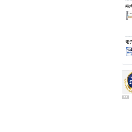
結
電
PR