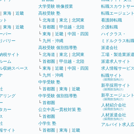
大学受験 映像授業
転職スカウトサ
｜
東海
｜
近畿
高校受験 塾
転職エージェン
ット
└
北海道
｜
東北
｜
北関東
看護師転職
｜
東海
｜
近畿
└
首都圏
｜
甲信越・北陸
介護転職
ーパー
└
東海
｜
近畿
｜
中国・四国
ハイクラス・
リバリー
└
九州・沖縄
ミドルクラス転
高校受験 個別指導塾
派遣会社
納税サイト
└
北海道
｜
東北
｜
北関東
工場・製造業派
ルーム
└
首都圏
｜
甲信越・北陸
派遣求人サイト
ル収納スペース
└
東海
｜
近畿
｜
中国・四国
求人情報サービ
ナ
└
九州・沖縄
転職サイト
（採用担当向け）
中学受験 塾
新卒採用サイト
社
└
首都圏
｜
東海
｜
近畿
（採用担当向け）
新卒エージェン
アリング
中学受験 個別指導塾
（採用担当向け）
ー
└
首都圏
人材紹介会社
タカー
公立中高一貫校対策 塾
（採用担当向け）
人材派遣会社
ス
└
首都圏
（採用担当向け）
社
小学生 塾
アルバイト求人
報サイト
└
首都圏
｜
東海
｜
近畿