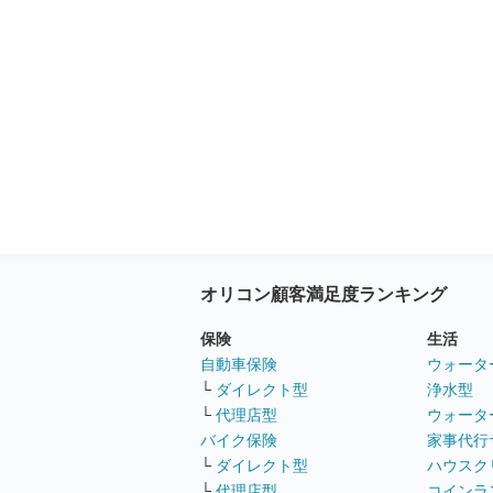
オリコン顧客満足度ランキング
保険
生活
自動車保険
ウォータ
└
ダイレクト型
浄水型
└
代理店型
ウォータ
バイク保険
家事代行
└
ダイレクト型
ハウスク
└
代理店型
コインラ