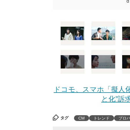
ドコモ、スマホ「擬人化
と化”訴求
タグ
CM
トレンド
プロ