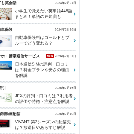
ども英会話
2024年2月21日
小学生で覚えたい英単語448語
まとめ！単語の豆知識も
動車保険
2024年2月19日
自動車保険料はゴールドとブ
ルーでどう変わる？
マホ・携帯通信サービス
2026年7月31日
日本通信SIMの評判・口コミ
は？料金プランや安さの理由
を解説
取引
2026年7月16日
JFXの評判・口コミは？利用者
の評価や特徴・注意点を解説
額制動画配信
2026年7月10日
VIVANT 第2シーズンの配信先
は？放送日やあらすじ解説