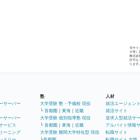
当サイ
タ等）
株式会
許可な
ります
塾
人材
ーサーバー
大学受験 塾・予備校 現役
就活エージェン
└
首都圏
｜
東海
｜
近畿
就活サイト
ーサーバー
大学受験 個別指導塾 現役
逆求人型就活サ
サービス
└
首都圏
｜
東海
｜
近畿
アルバイト情報
リーニング
大学受験 難関大学特化型 現役
転職サイト
ンドリー
└
首都圏
転職サイト 女性