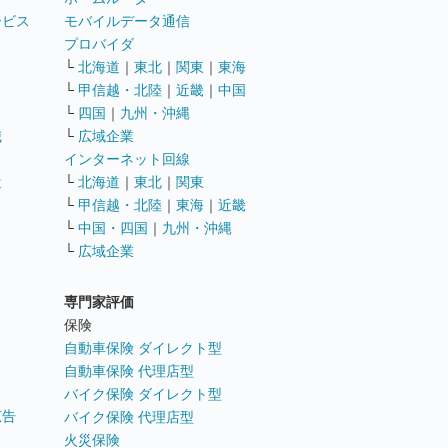
ービス
モバイルデータ通信
ト
プロバイダ
└
北海道
｜
東北
｜
関東
｜
東海
└
甲信越・北陸
｜
近畿
｜
中国
└
四国
｜
九州・沖縄
職
└
広域企業
インターネット回線
遣
└
北海道
｜
東北
｜
関東
└
甲信越・北陸
｜
東海
｜
近畿
ス
└
中国・四国
｜
九州・沖縄
└
広域企業
専門家評価
ト
保険
自動車保険 ダイレクト型
自動車保険 代理店型
バイク保険 ダイレクト型
広告
バイク保険 代理店型
火災保険