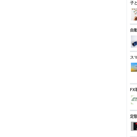
子
自
ス
FX
定