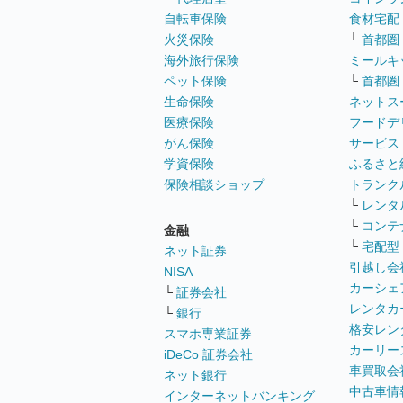
自転車保険
食材宅配
火災保険
└
首都圏
海外旅行保険
ミールキ
ペット保険
└
首都圏
生命保険
ネットス
医療保険
フードデ
がん保険
サービス
学資保険
ふるさと
保険相談ショップ
トランク
└
レンタ
└
コンテ
金融
└
宅配型
ネット証券
引越し会
NISA
カーシェ
└
証券会社
レンタカ
└
銀行
格安レン
スマホ専業証券
カーリー
iDeCo 証券会社
車買取会
ネット銀行
中古車情
インターネットバンキング