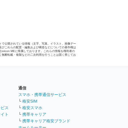
トで公開されている情報（文字、写真、イラスト、画像デー
及びこれらの配置・編集および構造などについての著作権は
社oricon MEに帰属しております。これらの情報を権利者の
く無断転載・複製などの二次利用を行うことは固く禁じてお
。
通信
ト
スマホ・携帯通信サービス
└
格安SIM
ービス
└
格安スマホ
サイト
└
携帯キャリア
└
携帯キャリア格安ブランド
ホームルーター